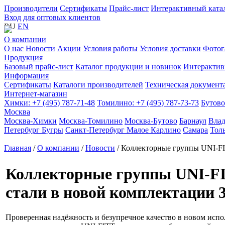
Производители
Сертификаты
Прайс-лист
Интерактивный ката
Вход для оптовых клиентов
RU
EN
О компании
О нас
Новости
Акции
Условия работы
Условия доставки
Фотог
Продукция
Базовый прайс-лист
Каталог продукции и новинок
Интерактив
Информация
Сертификаты
Каталоги производителей
Техническая документ
Интернет-магазин
Химки:
+7 (495) 787-71-48
Томилино:
+7 (495) 787-73-73
Бутово
Москва
Москва-Химки
Москва-Томилино
Москва-Бутово
Барнаул
Вла
Петербург Бугры
Санкт-Петербург Малое Карлино
Самара
Тол
Главная
/
О компании
/
Новости
/ Коллекторные группы UNI-FI
Коллекторные группы UNI-F
стали в новой комплектации
Проверенная надёжность и безупречное качество в новом исп