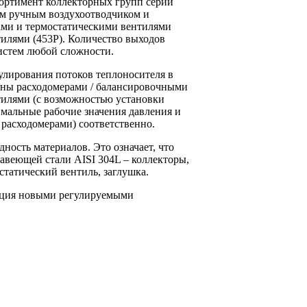
ортимент коллекторных групп серии
м ручным воздухоотводчиком и
ами и термостатическими вентилями
тилями (453P). Количество выходов
систем любой сложности.
улирования потоков теплоносителя в
ены расходомерами / балансировочными
тилями (с возможностью установки
имальные рабочие значения давления и
(с расходомерами) соответственно.
ость материалов. Это означает, что
авеющей стали AISI 304L – коллекторы,
статический вентиль, заглушка.
ация новыми регулируемыми