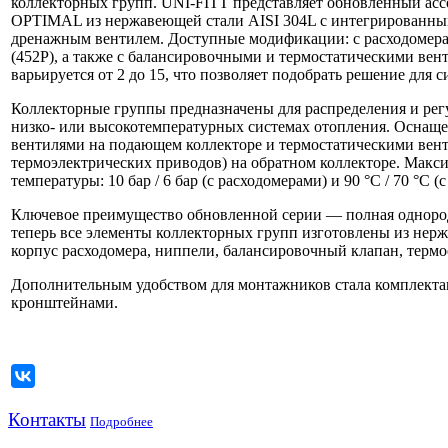
коллекторных групп. UNI-FITT представляет обновленный асс
OPTIMAL из нержавеющей стали AISI 304L с интегрированны
дренажным вентилем. Доступные модификации: с расходомер
(452P), а также с балансировочными и термостатическими вен
варьируется от 2 до 15, что позволяет подобрать решение для 
Коллекторные группы предназначены для распределения и рег
низко- или высокотемпературных системах отопления. Оснащ
вентилями на подающем коллекторе и термостатическими вен
термоэлектрических приводов) на обратном коллекторе. Макс
температуры: 10 бар / 6 бар (с расходомерами) и 90 °С / 70 °С 
Ключевое преимущество обновленной серии — полная однородн
теперь все элементы коллекторных групп изготовлены из нерж
корпус расходомера, ниппели, балансировочный клапан, термо
Дополнительным удобством для монтажников стала комплект
кронштейнами.
Контакты
Подробнее