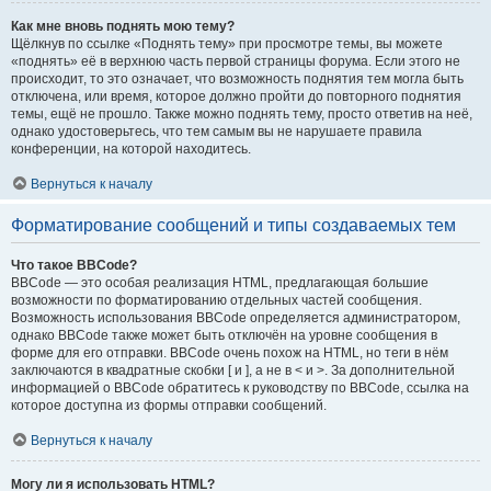
Как мне вновь поднять мою тему?
Щёлкнув по ссылке «Поднять тему» при просмотре темы, вы можете
«поднять» её в верхнюю часть первой страницы форума. Если этого не
происходит, то это означает, что возможность поднятия тем могла быть
отключена, или время, которое должно пройти до повторного поднятия
темы, ещё не прошло. Также можно поднять тему, просто ответив на неё,
однако удостоверьтесь, что тем самым вы не нарушаете правила
конференции, на которой находитесь.
Вернуться к началу
Форматирование сообщений и типы создаваемых тем
Что такое BBCode?
BBCode — это особая реализация HTML, предлагающая большие
возможности по форматированию отдельных частей сообщения.
Возможность использования BBCode определяется администратором,
однако BBCode также может быть отключён на уровне сообщения в
форме для его отправки. BBCode очень похож на HTML, но теги в нём
заключаются в квадратные скобки [ и ], а не в < и >. За дополнительной
информацией о BBCode обратитесь к руководству по BBCode, ссылка на
которое доступна из формы отправки сообщений.
Вернуться к началу
Могу ли я использовать HTML?