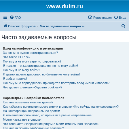
www.duim.ru
FAQ
Регистрация
Вход
П
Список форумов
Часто задаваемые вопросы
о
Часто задаваемые вопросы
и
с
Вход на конференцию и регистрация
Зачем мне нужно регистрироваться?
к
Что такое COPPA?
Почему я не могу зарегистрироваться?
Я только что зарегистрировался, но не могу войти!
Почему я не могу войти?
Я давно зарегистрирован, но больше не могу войти!
Я забыл пароль!
Почему мне периодически приходится повторять ввод имени и пароля?
Что делает функция «Удалить cookies»?
Параметры и настройки пользователя
Как мне изменить мои настройки?
Как избежать появления моего имени в списке «Кто сейчас на конференции»?
На конференции неправильное время!
Я изменил часовой пояс, но время всё равно неправильное!
Моего языка нет в списке!
Что означают изображения рядом с моим именем пользователя?
Как мне включить отображение аватары?