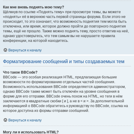
Как мне вновь поднять мою тему?
Щёлкнув по ссылке «Поднять тему» при просмотре темы, вы можете
«поднять» её в верхнюю часть первой страницы форума. Если этого не
происходит, то это означает, что возможность поднятия тем могла быть
отключена, или время, которое должно пройти до повторного поднятия
темы, ещё не прошло. Также можно поднять тему, просто ответив на неё,
однако удостоверьтесь, что тем самым вы не нарушаете правила
конференции, на которой находитесь.
Вернуться к началу
Форматирование сообщений и типы создаваемых тем
Что такое BBCode?
BBCode — это особая реализация HTML, предлагающая большие
возможности по форматированию отдельных частей сообщения.
Возможность использования BBCode определяется администратором,
однако BBCode также может быть отключён на уровне сообщения в
форме для его отправки. BBCode очень похож на HTML, но теги в нём
заключаются в квадратные скобки [ и ], а не в < и >. За дополнительной
информацией о BBCode обратитесь к руководству по BBCode, ссылка на
которое доступна из формы отправки сообщений.
Вернуться к началу
Могу ли я использовать HTML?