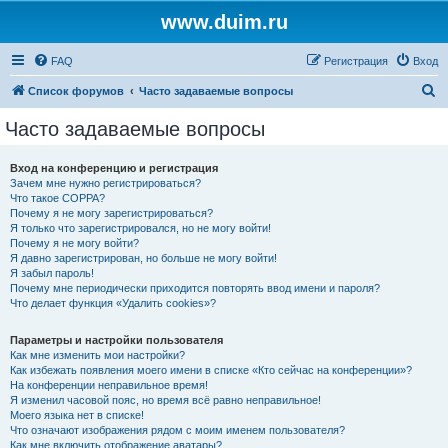
www.duim.ru
FAQ
Регистрация
Вход
П
Список форумов
Часто задаваемые вопросы
о
Часто задаваемые вопросы
и
с
Вход на конференцию и регистрация
Зачем мне нужно регистрироваться?
к
Что такое COPPA?
Почему я не могу зарегистрироваться?
Я только что зарегистрировался, но не могу войти!
Почему я не могу войти?
Я давно зарегистрирован, но больше не могу войти!
Я забыл пароль!
Почему мне периодически приходится повторять ввод имени и пароля?
Что делает функция «Удалить cookies»?
Параметры и настройки пользователя
Как мне изменить мои настройки?
Как избежать появления моего имени в списке «Кто сейчас на конференции»?
На конференции неправильное время!
Я изменил часовой пояс, но время всё равно неправильное!
Моего языка нет в списке!
Что означают изображения рядом с моим именем пользователя?
Как мне включить отображение аватары?