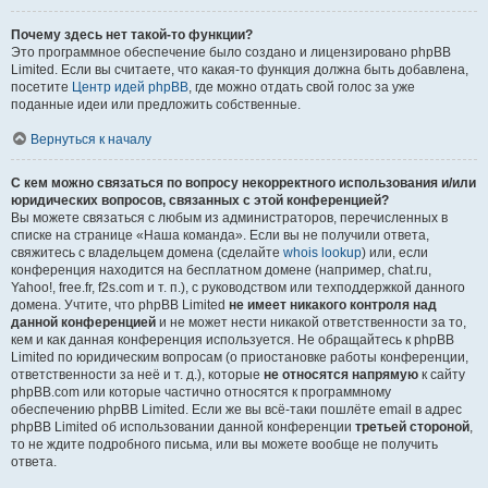
Почему здесь нет такой-то функции?
Это программное обеспечение было создано и лицензировано phpBB
Limited. Если вы считаете, что какая-то функция должна быть добавлена,
посетите
Центр идей phpBB
, где можно отдать свой голос за уже
поданные идеи или предложить собственные.
Вернуться к началу
С кем можно связаться по вопросу некорректного использования и/или
юридических вопросов, связанных с этой конференцией?
Вы можете связаться с любым из администраторов, перечисленных в
списке на странице «Наша команда». Если вы не получили ответа,
свяжитесь с владельцем домена (сделайте
whois lookup
) или, если
конференция находится на бесплатном домене (например, chat.ru,
Yahoo!, free.fr, f2s.com и т. п.), с руководством или техподдержкой данного
домена. Учтите, что phpBB Limited
не имеет никакого контроля над
данной конференцией
и не может нести никакой ответственности за то,
кем и как данная конференция используется. Не обращайтесь к phpBB
Limited по юридическим вопросам (о приостановке работы конференции,
ответственности за неё и т. д.), которые
не относятся напрямую
к сайту
phpBB.com или которые частично относятся к программному
обеспечению phpBB Limited. Если же вы всё-таки пошлёте email в адрес
phpBB Limited об использовании данной конференции
третьей стороной
,
то не ждите подробного письма, или вы можете вообще не получить
ответа.