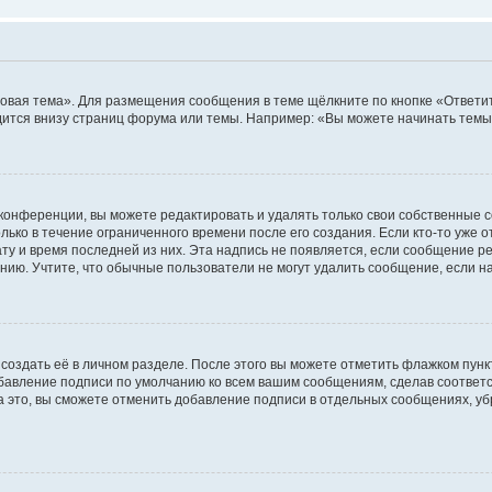
овая тема». Для размещения сообщения в теме щёлкните по кнопке «Ответит
ится внизу страниц форума или темы. Например: «Вы можете начинать темы»
конференции, вы можете редактировать и удалять только свои собственные 
ько в течение ограниченного времени после его создания. Если кто-то уже 
дату и время последней из них. Эта надпись не появляется, если сообщение 
ию. Учтите, что обычные пользователи не могут удалить сообщение, если на 
создать её в личном разделе. После этого вы можете отметить флажком пун
обавление подписи по умолчанию ко всем вашим сообщениям, сделав соотве
а это, вы сможете отменить добавление подписи в отдельных сообщениях, у