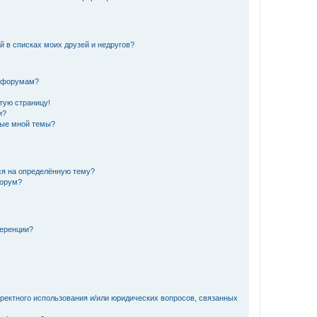
й в списках моих друзей и недругов?
и форумам?
стую страницу!
и?
ные мной темы?
ься на определённую тему?
форум?
ференции?
рректного использования и/или юридических вопросов, связанных