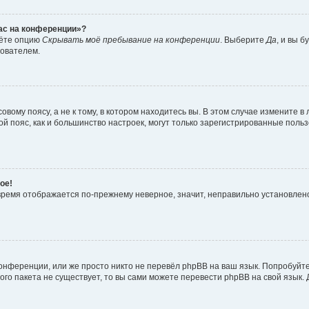
час на конференции»?
дёте опцию
Скрывать моё пребывание на конференции
. Выберите
Да
, и вы 
зователем.
вому поясу, а не к тому, в котором находитесь вы. В этом случае измените в 
овой пояс, как и большинство настроек, могут только зарегистрированные пол
ое!
о время отображается по-прежнему неверное, значит, неправильно установле
онференции, или же просто никто не перевёл phpBB на ваш язык. Попробуйт
вого пакета не существует, то вы сами можете перевести phpBB на свой язы