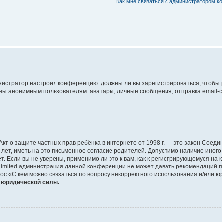
Как мне связаться с администратором 
дминистратор настроил конференцию: должны ли вы зарегистрироваться, чтобы
 анонимным пользователям: аватары, личные сообщения, отправка email-сооб
.
 или Акт о защите частных прав ребёнка в интернете от 1998 г. — это закон Со
т, иметь на это письменное согласие родителей. Допустимо наличие иного
 Если вы не уверены, применимо ли это к вам, как к регистрирующемуся на 
Limited администрация данной конференции не может давать рекомендаций 
ос «С кем можно связаться по вопросу некорректного использования и/или ю
т юридической силы.
.