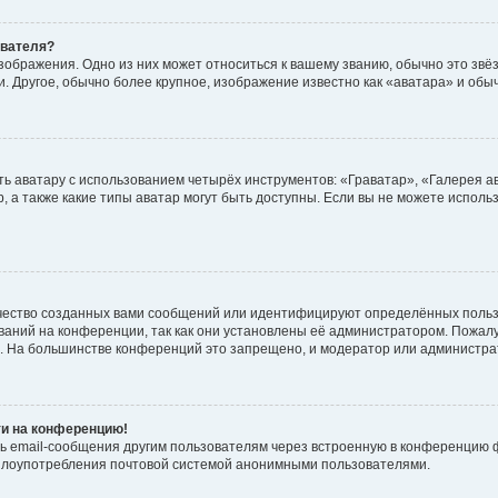
ователя?
зображения. Одно из них может относиться к вашему званию, обычно это звёзд
. Другое, обычно более крупное, изображение известно как «аватара» и обы
ь аватару с использованием четырёх инструментов: «Граватар», «Галерея а
, а также какие типы аватар могут быть доступны. Если вы не можете испол
чество созданных вами сообщений или идентифицируют определённых польз
аний на конференции, так как они установлены её администратором. Пожал
е. На большинстве конференций это запрещено, и модератор или администра
ти на конференцию!
ь email-сообщения другим пользователям через встроенную в конференцию ф
ь злоупотребления почтовой системой анонимными пользователями.