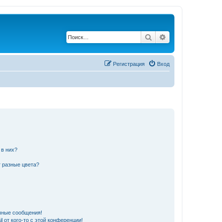
Поиск
Расширенный по
Регистрация
Вход
 в них?
 разные цвета?
чные сообщения!
 от кого-то с этой конференции!