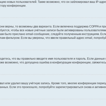
ию новых пользователей. Также возможно, что он заблокировал ваш IP-адре
атору конференции.
они верны, то возможны два варианта. Если включена поддержка COPPA и при 
уется, чтобы все новые учётные записи были активированы пользователями
ам было прислано email-сообщение, следуйте полученным инструкциям. Если
пам-фильтром. Если вы уверены, что ввели правильный адрес email, попробу
едитесь, что вы правильно вводите имя пользователя и пароль. Если данные
Также возможно, что допущена ошибка в конфигурации конференции, свяжитес
вал или удалил вашу учётную запись. Кроме того, многие конференции перио
ных. Если это произошло, попробуйте зарегистрироваться снова и активнее 