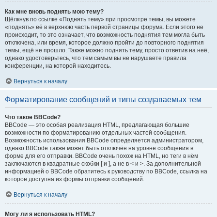
Как мне вновь поднять мою тему?
Щёлкнув по ссылке «Поднять тему» при просмотре темы, вы можете
«поднять» её в верхнюю часть первой страницы форума. Если этого не
происходит, то это означает, что возможность поднятия тем могла быть
отключена, или время, которое должно пройти до повторного поднятия
темы, ещё не прошло. Также можно поднять тему, просто ответив на неё,
однако удостоверьтесь, что тем самым вы не нарушаете правила
конференции, на которой находитесь.
Вернуться к началу
Форматирование сообщений и типы создаваемых тем
Что такое BBCode?
BBCode — это особая реализация HTML, предлагающая большие
возможности по форматированию отдельных частей сообщения.
Возможность использования BBCode определяется администратором,
однако BBCode также может быть отключён на уровне сообщения в
форме для его отправки. BBCode очень похож на HTML, но теги в нём
заключаются в квадратные скобки [ и ], а не в < и >. За дополнительной
информацией о BBCode обратитесь к руководству по BBCode, ссылка на
которое доступна из формы отправки сообщений.
Вернуться к началу
Могу ли я использовать HTML?