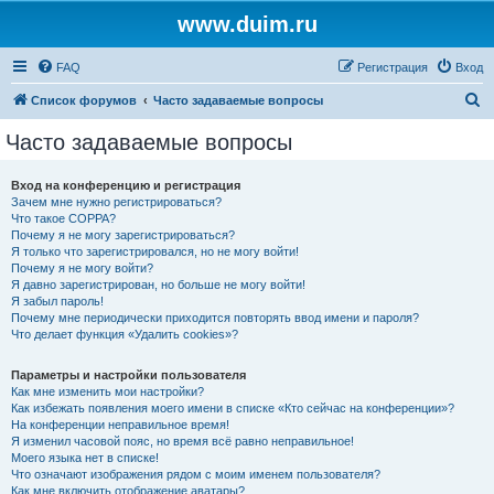
www.duim.ru
FAQ
Регистрация
Вход
П
Список форумов
Часто задаваемые вопросы
о
Часто задаваемые вопросы
и
с
Вход на конференцию и регистрация
Зачем мне нужно регистрироваться?
к
Что такое COPPA?
Почему я не могу зарегистрироваться?
Я только что зарегистрировался, но не могу войти!
Почему я не могу войти?
Я давно зарегистрирован, но больше не могу войти!
Я забыл пароль!
Почему мне периодически приходится повторять ввод имени и пароля?
Что делает функция «Удалить cookies»?
Параметры и настройки пользователя
Как мне изменить мои настройки?
Как избежать появления моего имени в списке «Кто сейчас на конференции»?
На конференции неправильное время!
Я изменил часовой пояс, но время всё равно неправильное!
Моего языка нет в списке!
Что означают изображения рядом с моим именем пользователя?
Как мне включить отображение аватары?