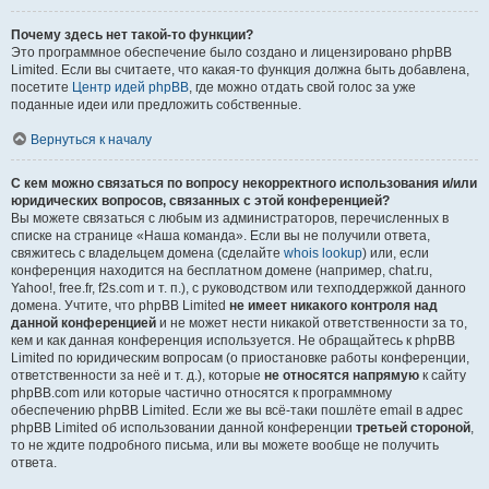
Почему здесь нет такой-то функции?
Это программное обеспечение было создано и лицензировано phpBB
Limited. Если вы считаете, что какая-то функция должна быть добавлена,
посетите
Центр идей phpBB
, где можно отдать свой голос за уже
поданные идеи или предложить собственные.
Вернуться к началу
С кем можно связаться по вопросу некорректного использования и/или
юридических вопросов, связанных с этой конференцией?
Вы можете связаться с любым из администраторов, перечисленных в
списке на странице «Наша команда». Если вы не получили ответа,
свяжитесь с владельцем домена (сделайте
whois lookup
) или, если
конференция находится на бесплатном домене (например, chat.ru,
Yahoo!, free.fr, f2s.com и т. п.), с руководством или техподдержкой данного
домена. Учтите, что phpBB Limited
не имеет никакого контроля над
данной конференцией
и не может нести никакой ответственности за то,
кем и как данная конференция используется. Не обращайтесь к phpBB
Limited по юридическим вопросам (о приостановке работы конференции,
ответственности за неё и т. д.), которые
не относятся напрямую
к сайту
phpBB.com или которые частично относятся к программному
обеспечению phpBB Limited. Если же вы всё-таки пошлёте email в адрес
phpBB Limited об использовании данной конференции
третьей стороной
,
то не ждите подробного письма, или вы можете вообще не получить
ответа.