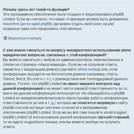
Почему здесь нет такой-то функции?
Это программное обеспечение было создано и лицензировано phpBB
Limited. Если вы считаете, что какая-то функция должна быть добавлена,
посетите
Центр идей phpBB
, где можно отдать свой голос за уже
поданные идеи или предложить собственные.
Вернуться к началу
С кем можно связаться по вопросу некорректного использования и/или
юридических вопросов, связанных с этой конференцией?
Вы можете связаться с любым из администраторов, перечисленных в
списке на странице «Наша команда». Если вы не получили ответа,
свяжитесь с владельцем домена (сделайте
whois lookup
) или, если
конференция находится на бесплатном домене (например, chat.ru,
Yahoo!, free.fr, f2s.com и т. п.), с руководством или техподдержкой данного
домена. Учтите, что phpBB Limited
не имеет никакого контроля над
данной конференцией
и не может нести никакой ответственности за то,
кем и как данная конференция используется. Не обращайтесь к phpBB
Limited по юридическим вопросам (о приостановке работы конференции,
ответственности за неё и т. д.), которые
не относятся напрямую
к сайту
phpBB.com или которые частично относятся к программному
обеспечению phpBB Limited. Если же вы всё-таки пошлёте email в адрес
phpBB Limited об использовании данной конференции
третьей стороной
,
то не ждите подробного письма, или вы можете вообще не получить
ответа.