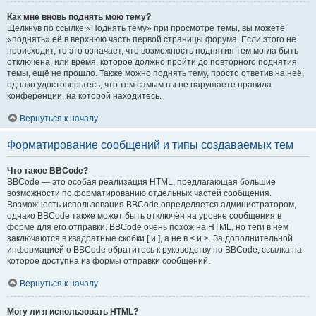
Как мне вновь поднять мою тему?
Щёлкнув по ссылке «Поднять тему» при просмотре темы, вы можете
«поднять» её в верхнюю часть первой страницы форума. Если этого не
происходит, то это означает, что возможность поднятия тем могла быть
отключена, или время, которое должно пройти до повторного поднятия
темы, ещё не прошло. Также можно поднять тему, просто ответив на неё,
однако удостоверьтесь, что тем самым вы не нарушаете правила
конференции, на которой находитесь.
Вернуться к началу
Форматирование сообщений и типы создаваемых тем
Что такое BBCode?
BBCode — это особая реализация HTML, предлагающая большие
возможности по форматированию отдельных частей сообщения.
Возможность использования BBCode определяется администратором,
однако BBCode также может быть отключён на уровне сообщения в
форме для его отправки. BBCode очень похож на HTML, но теги в нём
заключаются в квадратные скобки [ и ], а не в < и >. За дополнительной
информацией о BBCode обратитесь к руководству по BBCode, ссылка на
которое доступна из формы отправки сообщений.
Вернуться к началу
Могу ли я использовать HTML?