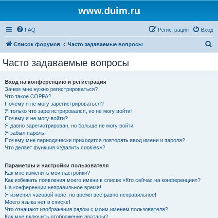
www.duim.ru
FAQ
Регистрация
Вход
П
Список форумов
Часто задаваемые вопросы
о
Часто задаваемые вопросы
и
с
Вход на конференцию и регистрация
Зачем мне нужно регистрироваться?
к
Что такое COPPA?
Почему я не могу зарегистрироваться?
Я только что зарегистрировался, но не могу войти!
Почему я не могу войти?
Я давно зарегистрирован, но больше не могу войти!
Я забыл пароль!
Почему мне периодически приходится повторять ввод имени и пароля?
Что делает функция «Удалить cookies»?
Параметры и настройки пользователя
Как мне изменить мои настройки?
Как избежать появления моего имени в списке «Кто сейчас на конференции»?
На конференции неправильное время!
Я изменил часовой пояс, но время всё равно неправильное!
Моего языка нет в списке!
Что означают изображения рядом с моим именем пользователя?
Как мне включить отображение аватары?