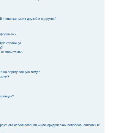
й в списках моих друзей и недругов?
и форумам?
стую страницу!
и?
ные мной темы?
ься на определённую тему?
форум?
ференции?
рректного использования и/или юридических вопросов, связанных