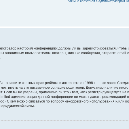
Как мне связаться с администратором 
дминистратор настроил конференцию: должны ли вы зарегистрироваться, чтобы
 анонимным пользователям: аватары, личные сообщения, отправка email-сооб
.
 или Акт о защите частных прав ребёнка в интернете от 1998 г. — это закон Со
т, иметь на это письменное согласие родителей. Допустимо наличие иного
 Если вы не уверены, применимо ли это к вам, как к регистрирующемуся на 
Limited администрация данной конференции не может давать рекомендаций 
ос «С кем можно связаться по вопросу некорректного использования и/или ю
т юридической силы.
.