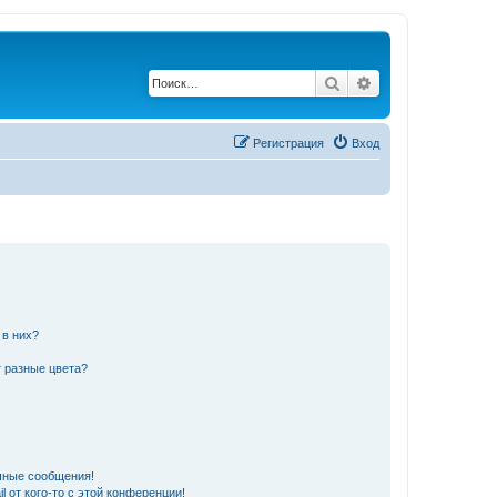
Поиск
Расширенный по
Регистрация
Вход
 в них?
 разные цвета?
чные сообщения!
 от кого-то с этой конференции!