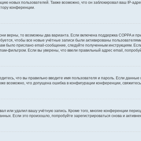
ию новых пользователей. Также возможно, что он заблокировал ваш IP-адре
атору конференции.
они верны, то возможны два варианта. Если включена поддержка COPPA и при 
уется, чтобы все новые учётные записи были активированы пользователями
ам было прислано email-сообщение, следуйте полученным инструкциям. Если
пам-фильтром. Если вы уверены, что ввели правильный адрес email, попробу
едитесь, что вы правильно вводите имя пользователя и пароль. Если данные
Также возможно, что допущена ошибка в конфигурации конференции, свяжитес
вал или удалил вашу учётную запись. Кроме того, многие конференции перио
ных. Если это произошло, попробуйте зарегистрироваться снова и активнее 