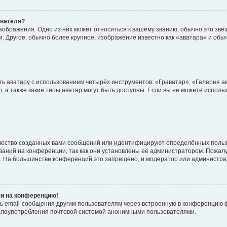
ователя?
зображения. Одно из них может относиться к вашему званию, обычно это звёзд
. Другое, обычно более крупное, изображение известно как «аватара» и обы
ь аватару с использованием четырёх инструментов: «Граватар», «Галерея а
, а также какие типы аватар могут быть доступны. Если вы не можете испол
чество созданных вами сообщений или идентифицируют определённых польз
аний на конференции, так как они установлены её администратором. Пожал
е. На большинстве конференций это запрещено, и модератор или администра
ти на конференцию!
ь email-сообщения другим пользователям через встроенную в конференцию ф
ь злоупотребления почтовой системой анонимными пользователями.