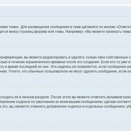
овая тема». Для размещения сообщения в теме щёлкните по кнопке «Ответит
ится внизу страниц форума или темы. Например: «Вы можете начинать темы»
конференции, вы можете редактировать и удалять только свои собственные 
ько в течение ограниченного времени после его создания. Если кто-то уже 
дату и время последней из них. Эта надпись не появляется, если сообщение 
ию. Учтите, что обычные пользователи не могут удалить сообщение, если на 
создать её в личном разделе. После этого вы можете отметить флажком пун
обавление подписи по умолчанию ко всем вашим сообщениям, сделав соотве
а это, вы сможете отменить добавление подписи в отдельных сообщениях, у