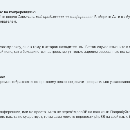
час на конференции»?
дёте опцию
Скрывать моё пребывание на конференции
. Выберите
Да
, и вы 
зователем.
вому поясу, а не к тому, в котором находитесь вы. В этом случае измените в 
овой пояс, как и большинство настроек, могут только зарегистрированные пол
ое!
о время отображается по-прежнему неверное, значит, неправильно установле
онференции, или же просто никто не перевёл phpBB на ваш язык. Попробуйт
вого пакета не существует, то вы сами можете перевести phpBB на свой язы