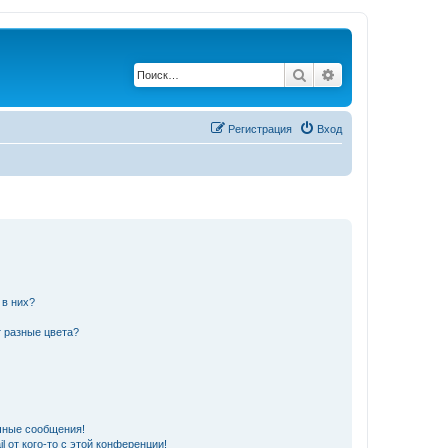
Поиск
Расширенный по
Регистрация
Вход
 в них?
 разные цвета?
чные сообщения!
 от кого-то с этой конференции!