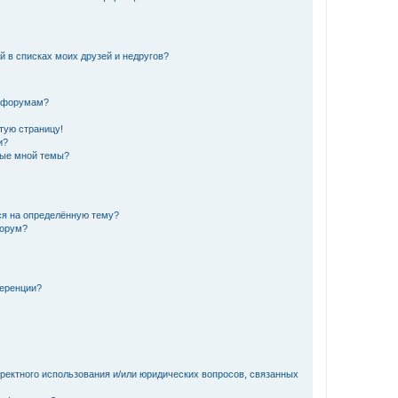
й в списках моих друзей и недругов?
и форумам?
стую страницу!
и?
ные мной темы?
ься на определённую тему?
форум?
ференции?
рректного использования и/или юридических вопросов, связанных