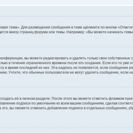
овая тема». Для размещения сообщения в теме щёлкните по кнопке «Ответит
ится внизу страниц форума или темы. Например: «Вы можете начинать темы»
конференции, вы можете редактировать и удалять только свои собственные 
ько в течение ограниченного времени после его создания. Если кто-то уже 
дату и время последней из них. Эта надпись не появляется, если сообщение 
ию. Учтите, что обычные пользователи не могут удалить сообщение, если на 
создать её в личном разделе. После этого вы можете отметить флажком пун
обавление подписи по умолчанию ко всем вашим сообщениям, сделав соотве
а это, вы сможете отменить добавление подписи в отдельных сообщениях, у