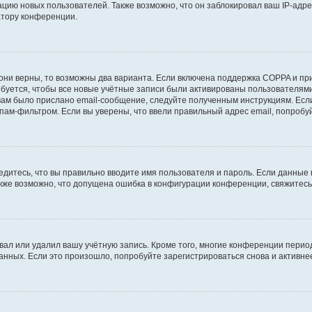
ию новых пользователей. Также возможно, что он заблокировал ваш IP-адре
атору конференции.
они верны, то возможны два варианта. Если включена поддержка COPPA и при 
уется, чтобы все новые учётные записи были активированы пользователями
ам было прислано email-сообщение, следуйте полученным инструкциям. Если
пам-фильтром. Если вы уверены, что ввели правильный адрес email, попробу
едитесь, что вы правильно вводите имя пользователя и пароль. Если данные
Также возможно, что допущена ошибка в конфигурации конференции, свяжитес
вал или удалил вашу учётную запись. Кроме того, многие конференции перио
ных. Если это произошло, попробуйте зарегистрироваться снова и активнее 