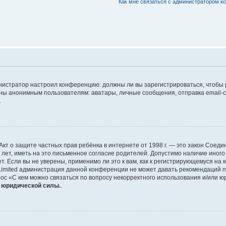
Как мне связаться с администратором 
дминистратор настроил конференцию: должны ли вы зарегистрироваться, чтобы
 анонимным пользователям: аватары, личные сообщения, отправка email-сооб
.
 или Акт о защите частных прав ребёнка в интернете от 1998 г. — это закон Со
т, иметь на это письменное согласие родителей. Допустимо наличие иного
 Если вы не уверены, применимо ли это к вам, как к регистрирующемуся на 
Limited администрация данной конференции не может давать рекомендаций 
ос «С кем можно связаться по вопросу некорректного использования и/или ю
т юридической силы.
.