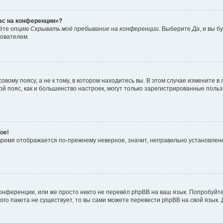
час на конференции»?
дёте опцию
Скрывать моё пребывание на конференции
. Выберите
Да
, и вы 
зователем.
вому поясу, а не к тому, в котором находитесь вы. В этом случае измените в 
овой пояс, как и большинство настроек, могут только зарегистрированные пол
ое!
о время отображается по-прежнему неверное, значит, неправильно установле
онференции, или же просто никто не перевёл phpBB на ваш язык. Попробуйт
вого пакета не существует, то вы сами можете перевести phpBB на свой язы