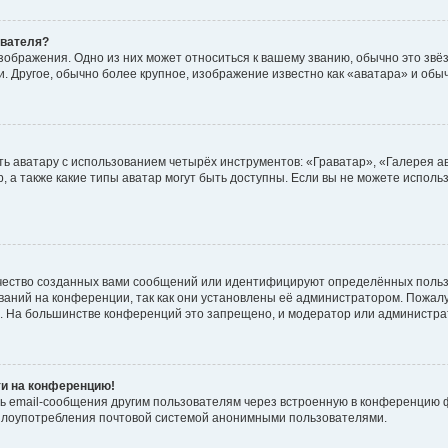
ователя?
зображения. Одно из них может относиться к вашему званию, обычно это звёзд
. Другое, обычно более крупное, изображение известно как «аватара» и обы
ь аватару с использованием четырёх инструментов: «Граватар», «Галерея а
, а также какие типы аватар могут быть доступны. Если вы не можете испол
чество созданных вами сообщений или идентифицируют определённых польз
аний на конференции, так как они установлены её администратором. Пожал
е. На большинстве конференций это запрещено, и модератор или администра
ти на конференцию!
ь email-сообщения другим пользователям через встроенную в конференцию ф
ь злоупотребления почтовой системой анонимными пользователями.