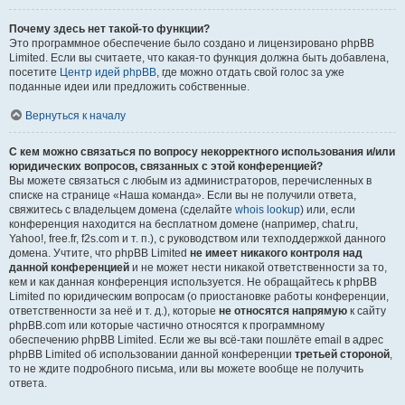
Почему здесь нет такой-то функции?
Это программное обеспечение было создано и лицензировано phpBB
Limited. Если вы считаете, что какая-то функция должна быть добавлена,
посетите
Центр идей phpBB
, где можно отдать свой голос за уже
поданные идеи или предложить собственные.
Вернуться к началу
С кем можно связаться по вопросу некорректного использования и/или
юридических вопросов, связанных с этой конференцией?
Вы можете связаться с любым из администраторов, перечисленных в
списке на странице «Наша команда». Если вы не получили ответа,
свяжитесь с владельцем домена (сделайте
whois lookup
) или, если
конференция находится на бесплатном домене (например, chat.ru,
Yahoo!, free.fr, f2s.com и т. п.), с руководством или техподдержкой данного
домена. Учтите, что phpBB Limited
не имеет никакого контроля над
данной конференцией
и не может нести никакой ответственности за то,
кем и как данная конференция используется. Не обращайтесь к phpBB
Limited по юридическим вопросам (о приостановке работы конференции,
ответственности за неё и т. д.), которые
не относятся напрямую
к сайту
phpBB.com или которые частично относятся к программному
обеспечению phpBB Limited. Если же вы всё-таки пошлёте email в адрес
phpBB Limited об использовании данной конференции
третьей стороной
,
то не ждите подробного письма, или вы можете вообще не получить
ответа.