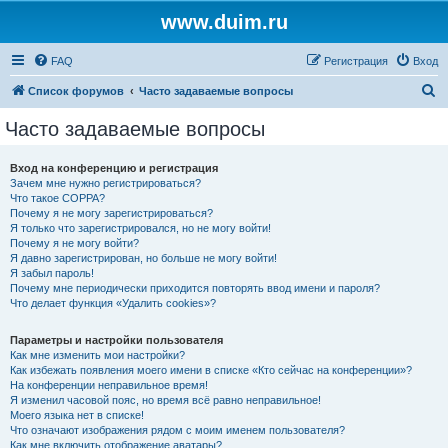
www.duim.ru
FAQ
Регистрация
Вход
П
Список форумов
Часто задаваемые вопросы
о
Часто задаваемые вопросы
и
с
Вход на конференцию и регистрация
Зачем мне нужно регистрироваться?
к
Что такое COPPA?
Почему я не могу зарегистрироваться?
Я только что зарегистрировался, но не могу войти!
Почему я не могу войти?
Я давно зарегистрирован, но больше не могу войти!
Я забыл пароль!
Почему мне периодически приходится повторять ввод имени и пароля?
Что делает функция «Удалить cookies»?
Параметры и настройки пользователя
Как мне изменить мои настройки?
Как избежать появления моего имени в списке «Кто сейчас на конференции»?
На конференции неправильное время!
Я изменил часовой пояс, но время всё равно неправильное!
Моего языка нет в списке!
Что означают изображения рядом с моим именем пользователя?
Как мне включить отображение аватары?