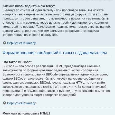
Как мне вновь поднять мою тему?
Щёлкнув по ссылке «Поднять тему» при просмотре темы, вы можете
«поднять» её в верхнюю часть первой страницы форума. Если этого не
происходит, то это означает, что возможность поднятия тем могла быть
отключена, или время, которое должно пройти до повторного поднятия
темы, ещё не прошло. Также можно поднять тему, просто ответив на неё,
однако удостоверьтесь, что тем самым вы не нарушаете правила
конференции, на которой находитесь.
Вернуться к началу
Форматирование сообщений и типы создаваемых тем
Что такое BBCode?
BBCode — это особая реализация HTML, предлагающая большие
возможности по форматированию отдельных частей сообщения.
Возможность использования BBCode определяется администратором,
однако BBCode также может быть отключён на уровне сообщения в
форме для его отправки. BBCode очень похож на HTML, но теги в нём
заключаются в квадратные скобки [ и ], а не в < и >. За дополнительной
информацией о BBCode обратитесь к руководству по BBCode, ссылка на
которое доступна из формы отправки сообщений.
Вернуться к началу
Могу ли я использовать HTML?