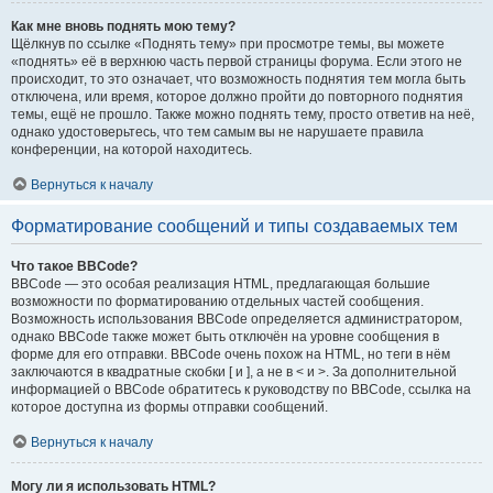
Как мне вновь поднять мою тему?
Щёлкнув по ссылке «Поднять тему» при просмотре темы, вы можете
«поднять» её в верхнюю часть первой страницы форума. Если этого не
происходит, то это означает, что возможность поднятия тем могла быть
отключена, или время, которое должно пройти до повторного поднятия
темы, ещё не прошло. Также можно поднять тему, просто ответив на неё,
однако удостоверьтесь, что тем самым вы не нарушаете правила
конференции, на которой находитесь.
Вернуться к началу
Форматирование сообщений и типы создаваемых тем
Что такое BBCode?
BBCode — это особая реализация HTML, предлагающая большие
возможности по форматированию отдельных частей сообщения.
Возможность использования BBCode определяется администратором,
однако BBCode также может быть отключён на уровне сообщения в
форме для его отправки. BBCode очень похож на HTML, но теги в нём
заключаются в квадратные скобки [ и ], а не в < и >. За дополнительной
информацией о BBCode обратитесь к руководству по BBCode, ссылка на
которое доступна из формы отправки сообщений.
Вернуться к началу
Могу ли я использовать HTML?