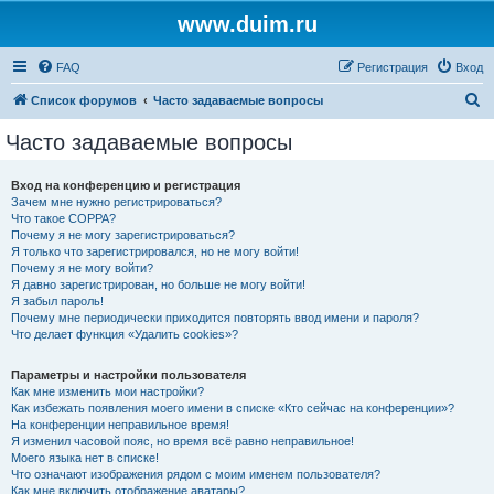
www.duim.ru
FAQ
Регистрация
Вход
П
Список форумов
Часто задаваемые вопросы
о
Часто задаваемые вопросы
и
с
Вход на конференцию и регистрация
Зачем мне нужно регистрироваться?
к
Что такое COPPA?
Почему я не могу зарегистрироваться?
Я только что зарегистрировался, но не могу войти!
Почему я не могу войти?
Я давно зарегистрирован, но больше не могу войти!
Я забыл пароль!
Почему мне периодически приходится повторять ввод имени и пароля?
Что делает функция «Удалить cookies»?
Параметры и настройки пользователя
Как мне изменить мои настройки?
Как избежать появления моего имени в списке «Кто сейчас на конференции»?
На конференции неправильное время!
Я изменил часовой пояс, но время всё равно неправильное!
Моего языка нет в списке!
Что означают изображения рядом с моим именем пользователя?
Как мне включить отображение аватары?