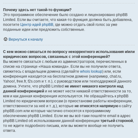
Почему здесь нет такой-то функции?
Это программное обеспечение было создано и лицензировано phpBB
Limited. Если вы считаете, что какая-то функция должна быть добавлена,
посетите
Центр идей phpBB
, где можно отдать свой голос за уже
поданные идеи или предложить собственные.
Вернуться к началу
С кем можно связаться по вопросу некорректного использования и/или
юридических вопросов, связанных с этой конференцией?
Вы можете связаться с любым из администраторов, перечисленных в
списке на странице «Наша команда». Если вы не получили ответа,
свяжитесь с владельцем домена (сделайте
whois lookup
) или, если
конференция находится на бесплатном домене (например, chat.ru,
Yahoo!, free.fr, f2s.com и т. п.), с руководством или техподдержкой данного
домена. Учтите, что phpBB Limited
не имеет никакого контроля над
данной конференцией
и не может нести никакой ответственности за то,
кем и как данная конференция используется. Не обращайтесь к phpBB
Limited по юридическим вопросам (о приостановке работы конференции,
ответственности за неё и т. д.), которые
не относятся напрямую
к сайту
phpBB.com или которые частично относятся к программному
обеспечению phpBB Limited. Если же вы всё-таки пошлёте email в адрес
phpBB Limited об использовании данной конференции
третьей стороной
,
то не ждите подробного письма, или вы можете вообще не получить
ответа.