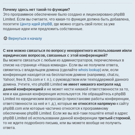
Почему здесь нет такой-то функции?
Это программное обеспечение было создано и лицензировано phpBB
Limited. Если вы считаете, что какая-то функция должна быть добавлена,
посетите
Центр идей phpBB
, где можно отдать свой голос за уже
поданные идеи или предложить собственные.
Вернуться к началу
С кем можно связаться по вопросу некорректного использования и/или
юридических вопросов, связанных с этой конференцией?
Вы можете связаться с любым из администраторов, перечисленных в
списке на странице «Наша команда». Если вы не получили ответа,
свяжитесь с владельцем домена (сделайте
whois lookup
) или, если
конференция находится на бесплатном домене (например, chat.ru,
Yahoo!, free.fr, f2s.com и т. п.), с руководством или техподдержкой данного
домена. Учтите, что phpBB Limited
не имеет никакого контроля над
данной конференцией
и не может нести никакой ответственности за то,
кем и как данная конференция используется. Не обращайтесь к phpBB
Limited по юридическим вопросам (о приостановке работы конференции,
ответственности за неё и т. д.), которые
не относятся напрямую
к сайту
phpBB.com или которые частично относятся к программному
обеспечению phpBB Limited. Если же вы всё-таки пошлёте email в адрес
phpBB Limited об использовании данной конференции
третьей стороной
,
то не ждите подробного письма, или вы можете вообще не получить
ответа.