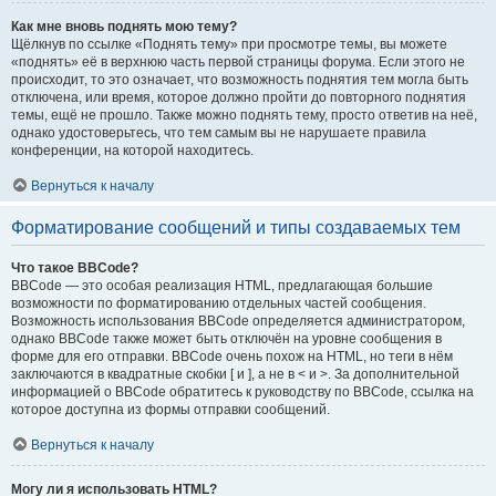
Как мне вновь поднять мою тему?
Щёлкнув по ссылке «Поднять тему» при просмотре темы, вы можете
«поднять» её в верхнюю часть первой страницы форума. Если этого не
происходит, то это означает, что возможность поднятия тем могла быть
отключена, или время, которое должно пройти до повторного поднятия
темы, ещё не прошло. Также можно поднять тему, просто ответив на неё,
однако удостоверьтесь, что тем самым вы не нарушаете правила
конференции, на которой находитесь.
Вернуться к началу
Форматирование сообщений и типы создаваемых тем
Что такое BBCode?
BBCode — это особая реализация HTML, предлагающая большие
возможности по форматированию отдельных частей сообщения.
Возможность использования BBCode определяется администратором,
однако BBCode также может быть отключён на уровне сообщения в
форме для его отправки. BBCode очень похож на HTML, но теги в нём
заключаются в квадратные скобки [ и ], а не в < и >. За дополнительной
информацией о BBCode обратитесь к руководству по BBCode, ссылка на
которое доступна из формы отправки сообщений.
Вернуться к началу
Могу ли я использовать HTML?