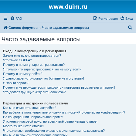
www.duim.ru
FAQ
Регистрация
Вход
П
Список форумов
Часто задаваемые вопросы
о
Часто задаваемые вопросы
и
с
Вход на конференцию и регистрация
Зачем мне нужно регистрироваться?
к
Что такое COPPA?
Почему я не могу зарегистрироваться?
Я только что зарегистрировался, но не могу войти!
Почему я не могу войти?
Я давно зарегистрирован, но больше не могу войти!
Я забыл пароль!
Почему мне периодически приходится повторять ввод имени и пароля?
Что делает функция «Удалить cookies»?
Параметры и настройки пользователя
Как мне изменить мои настройки?
Как избежать появления моего имени в списке «Кто сейчас на конференции»?
На конференции неправильное время!
Я изменил часовой пояс, но время всё равно неправильное!
Моего языка нет в списке!
Что означают изображения рядом с моим именем пользователя?
Как мне включить отображение аватары?