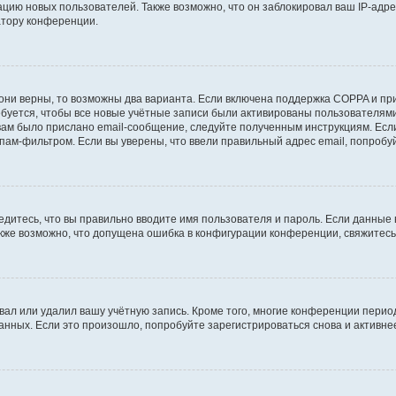
ию новых пользователей. Также возможно, что он заблокировал ваш IP-адре
атору конференции.
они верны, то возможны два варианта. Если включена поддержка COPPA и при 
уется, чтобы все новые учётные записи были активированы пользователями
ам было прислано email-сообщение, следуйте полученным инструкциям. Если
пам-фильтром. Если вы уверены, что ввели правильный адрес email, попробу
едитесь, что вы правильно вводите имя пользователя и пароль. Если данные
Также возможно, что допущена ошибка в конфигурации конференции, свяжитес
вал или удалил вашу учётную запись. Кроме того, многие конференции перио
ных. Если это произошло, попробуйте зарегистрироваться снова и активнее 