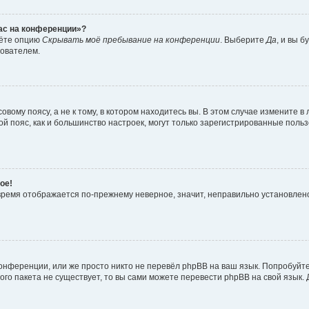
час на конференции»?
дёте опцию
Скрывать моё пребывание на конференции
. Выберите
Да
, и вы 
зователем.
вому поясу, а не к тому, в котором находитесь вы. В этом случае измените в 
овой пояс, как и большинство настроек, могут только зарегистрированные пол
ое!
о время отображается по-прежнему неверное, значит, неправильно установле
онференции, или же просто никто не перевёл phpBB на ваш язык. Попробуйт
вого пакета не существует, то вы сами можете перевести phpBB на свой язы