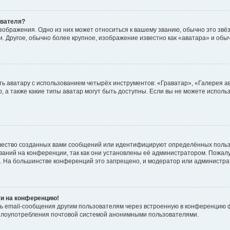
ователя?
зображения. Одно из них может относиться к вашему званию, обычно это звёзд
. Другое, обычно более крупное, изображение известно как «аватара» и обы
ь аватару с использованием четырёх инструментов: «Граватар», «Галерея а
, а также какие типы аватар могут быть доступны. Если вы не можете испол
чество созданных вами сообщений или идентифицируют определённых польз
аний на конференции, так как они установлены её администратором. Пожал
е. На большинстве конференций это запрещено, и модератор или администра
ти на конференцию!
ь email-сообщения другим пользователям через встроенную в конференцию ф
ь злоупотребления почтовой системой анонимными пользователями.