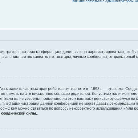
Как мне связаться с администратором 
дминистратор настроил конференцию: должны ли вы зарегистрироваться, чтобы
 анонимным пользователям: аватары, личные сообщения, отправка email-сооб
.
 или Акт о защите частных прав ребёнка в интернете от 1998 г. — это закон Со
т, иметь на это письменное согласие родителей. Допустимо наличие иного
 Если вы не уверены, применимо ли это к вам, как к регистрирующемуся на 
Limited администрация данной конференции не может давать рекомендаций 
ос «С кем можно связаться по вопросу некорректного использования и/или ю
т юридической силы.
.