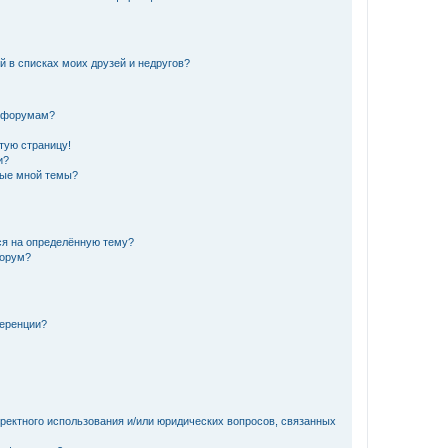
й в списках моих друзей и недругов?
и форумам?
стую страницу!
и?
ные мной темы?
ься на определённую тему?
форум?
ференции?
рректного использования и/или юридических вопросов, связанных