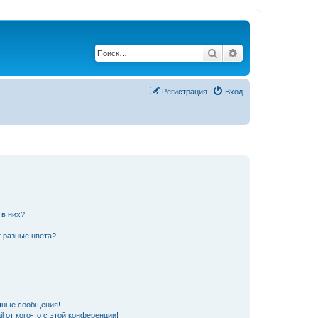
Поиск
Расширенный по
Регистрация
Вход
 в них?
 разные цвета?
чные сообщения!
 от кого-то с этой конференции!