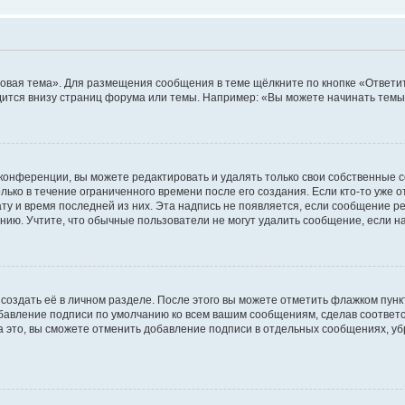
овая тема». Для размещения сообщения в теме щёлкните по кнопке «Ответит
ится внизу страниц форума или темы. Например: «Вы можете начинать темы»
конференции, вы можете редактировать и удалять только свои собственные 
ько в течение ограниченного времени после его создания. Если кто-то уже 
дату и время последней из них. Эта надпись не появляется, если сообщение 
ию. Учтите, что обычные пользователи не могут удалить сообщение, если на 
создать её в личном разделе. После этого вы можете отметить флажком пун
обавление подписи по умолчанию ко всем вашим сообщениям, сделав соотве
а это, вы сможете отменить добавление подписи в отдельных сообщениях, у