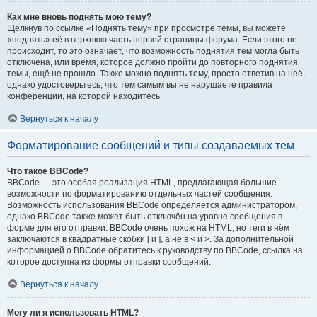
Как мне вновь поднять мою тему?
Щёлкнув по ссылке «Поднять тему» при просмотре темы, вы можете
«поднять» её в верхнюю часть первой страницы форума. Если этого не
происходит, то это означает, что возможность поднятия тем могла быть
отключена, или время, которое должно пройти до повторного поднятия
темы, ещё не прошло. Также можно поднять тему, просто ответив на неё,
однако удостоверьтесь, что тем самым вы не нарушаете правила
конференции, на которой находитесь.
Вернуться к началу
Форматирование сообщений и типы создаваемых тем
Что такое BBCode?
BBCode — это особая реализация HTML, предлагающая большие
возможности по форматированию отдельных частей сообщения.
Возможность использования BBCode определяется администратором,
однако BBCode также может быть отключён на уровне сообщения в
форме для его отправки. BBCode очень похож на HTML, но теги в нём
заключаются в квадратные скобки [ и ], а не в < и >. За дополнительной
информацией о BBCode обратитесь к руководству по BBCode, ссылка на
которое доступна из формы отправки сообщений.
Вернуться к началу
Могу ли я использовать HTML?