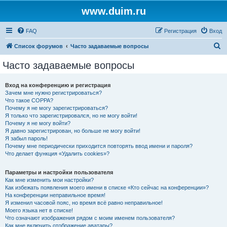
www.duim.ru
FAQ
Регистрация
Вход
П
Список форумов
Часто задаваемые вопросы
о
Часто задаваемые вопросы
и
с
Вход на конференцию и регистрация
Зачем мне нужно регистрироваться?
к
Что такое COPPA?
Почему я не могу зарегистрироваться?
Я только что зарегистрировался, но не могу войти!
Почему я не могу войти?
Я давно зарегистрирован, но больше не могу войти!
Я забыл пароль!
Почему мне периодически приходится повторять ввод имени и пароля?
Что делает функция «Удалить cookies»?
Параметры и настройки пользователя
Как мне изменить мои настройки?
Как избежать появления моего имени в списке «Кто сейчас на конференции»?
На конференции неправильное время!
Я изменил часовой пояс, но время всё равно неправильное!
Моего языка нет в списке!
Что означают изображения рядом с моим именем пользователя?
Как мне включить отображение аватары?