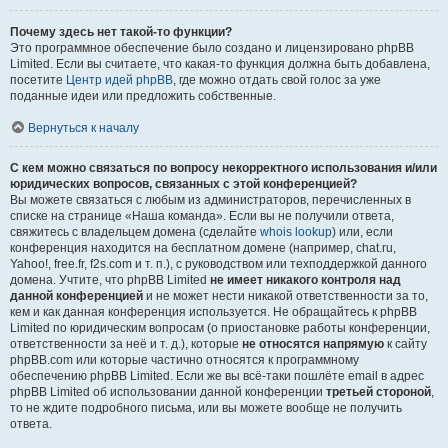
Почему здесь нет такой-то функции?
Это программное обеспечение было создано и лицензировано phpBB
Limited. Если вы считаете, что какая-то функция должна быть добавлена,
посетите
Центр идей phpBB
, где можно отдать свой голос за уже
поданные идеи или предложить собственные.
Вернуться к началу
С кем можно связаться по вопросу некорректного использования и/или
юридических вопросов, связанных с этой конференцией?
Вы можете связаться с любым из администраторов, перечисленных в
списке на странице «Наша команда». Если вы не получили ответа,
свяжитесь с владельцем домена (сделайте
whois lookup
) или, если
конференция находится на бесплатном домене (например, chat.ru,
Yahoo!, free.fr, f2s.com и т. п.), с руководством или техподдержкой данного
домена. Учтите, что phpBB Limited
не имеет никакого контроля над
данной конференцией
и не может нести никакой ответственности за то,
кем и как данная конференция используется. Не обращайтесь к phpBB
Limited по юридическим вопросам (о приостановке работы конференции,
ответственности за неё и т. д.), которые
не относятся напрямую
к сайту
phpBB.com или которые частично относятся к программному
обеспечению phpBB Limited. Если же вы всё-таки пошлёте email в адрес
phpBB Limited об использовании данной конференции
третьей стороной
,
то не ждите подробного письма, или вы можете вообще не получить
ответа.