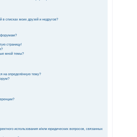
й в списках моих друзей и недругов?
и форумам?
стую страницу!
и?
ные мной темы?
ься на определённую тему?
форум?
ференции?
рректного использования и/или юридических вопросов, связанных