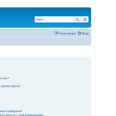
Поиск
Расширенный по
Регистрация
Вход
 в них?
 разные цвета?
чные сообщения!
 от кого-то с этой конференции!