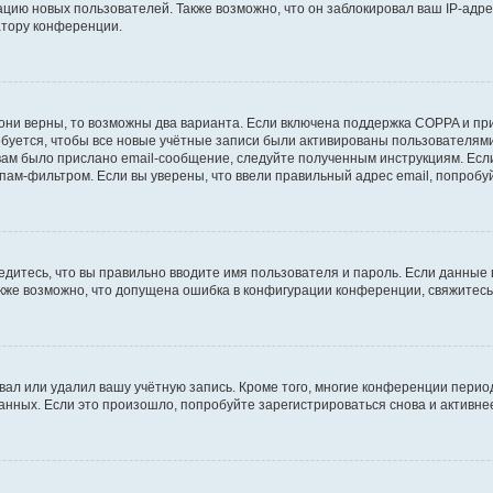
ию новых пользователей. Также возможно, что он заблокировал ваш IP-адре
атору конференции.
они верны, то возможны два варианта. Если включена поддержка COPPA и при 
уется, чтобы все новые учётные записи были активированы пользователями
ам было прислано email-сообщение, следуйте полученным инструкциям. Если
пам-фильтром. Если вы уверены, что ввели правильный адрес email, попробу
едитесь, что вы правильно вводите имя пользователя и пароль. Если данные
Также возможно, что допущена ошибка в конфигурации конференции, свяжитес
вал или удалил вашу учётную запись. Кроме того, многие конференции перио
ных. Если это произошло, попробуйте зарегистрироваться снова и активнее 