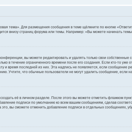
овая тема». Для размещения сообщения в теме щёлкните по кнопке «Ответит
ится внизу страниц форума или темы. Например: «Вы можете начинать темы»
конференции, вы можете редактировать и удалять только свои собственные 
ько в течение ограниченного времени после его создания. Если кто-то уже 
дату и время последней из них. Эта надпись не появляется, если сообщение 
ию. Учтите, что обычные пользователи не могут удалить сообщение, если на 
создать её в личном разделе. После этого вы можете отметить флажком пун
обавление подписи по умолчанию ко всем вашим сообщениям, сделав соотве
а это, вы сможете отменить добавление подписи в отдельных сообщениях, у