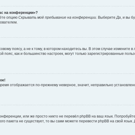
час на конференции»?
дёте опцию
Скрывать моё пребывание на конференции
. Выберите
Да
, и вы 
зователем.
вому поясу, а не к тому, в котором находитесь вы. В этом случае измените в 
овой пояс, как и большинство настроек, могут только зарегистрированные пол
ое!
о время отображается по-прежнему неверное, значит, неправильно установле
онференции, или же просто никто не перевёл phpBB на ваш язык. Попробуйт
вого пакета не существует, то вы сами можете перевести phpBB на свой язы