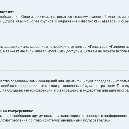
ователя?
зображения. Одно из них может относиться к вашему званию, обычно это звёзд
. Другое, обычно более крупное, изображение известно как «аватара» и обы
ь аватару с использованием четырёх инструментов: «Граватар», «Галерея а
, а также какие типы аватар могут быть доступны. Если вы не можете испол
чество созданных вами сообщений или идентифицируют определённых польз
аний на конференции, так как они установлены её администратором. Пожал
е. На большинстве конференций это запрещено, и модератор или администра
ти на конференцию!
ь email-сообщения другим пользователям через встроенную в конференцию ф
ь злоупотребления почтовой системой анонимными пользователями.