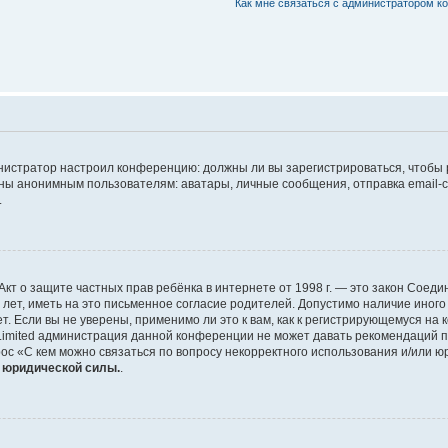
Как мне связаться с администратором 
дминистратор настроил конференцию: должны ли вы зарегистрироваться, чтобы
 анонимным пользователям: аватары, личные сообщения, отправка email-сооб
.
 или Акт о защите частных прав ребёнка в интернете от 1998 г. — это закон Со
т, иметь на это письменное согласие родителей. Допустимо наличие иного
 Если вы не уверены, применимо ли это к вам, как к регистрирующемуся на 
Limited администрация данной конференции не может давать рекомендаций 
ос «С кем можно связаться по вопросу некорректного использования и/или ю
т юридической силы.
.