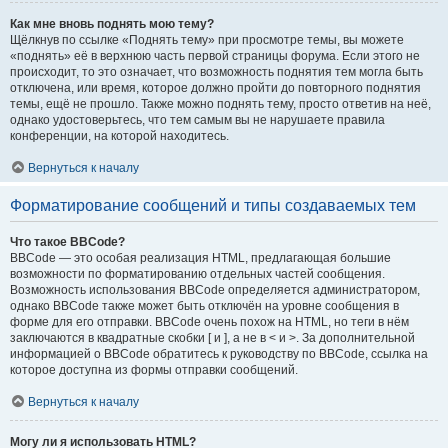
Как мне вновь поднять мою тему?
Щёлкнув по ссылке «Поднять тему» при просмотре темы, вы можете
«поднять» её в верхнюю часть первой страницы форума. Если этого не
происходит, то это означает, что возможность поднятия тем могла быть
отключена, или время, которое должно пройти до повторного поднятия
темы, ещё не прошло. Также можно поднять тему, просто ответив на неё,
однако удостоверьтесь, что тем самым вы не нарушаете правила
конференции, на которой находитесь.
Вернуться к началу
Форматирование сообщений и типы создаваемых тем
Что такое BBCode?
BBCode — это особая реализация HTML, предлагающая большие
возможности по форматированию отдельных частей сообщения.
Возможность использования BBCode определяется администратором,
однако BBCode также может быть отключён на уровне сообщения в
форме для его отправки. BBCode очень похож на HTML, но теги в нём
заключаются в квадратные скобки [ и ], а не в < и >. За дополнительной
информацией о BBCode обратитесь к руководству по BBCode, ссылка на
которое доступна из формы отправки сообщений.
Вернуться к началу
Могу ли я использовать HTML?