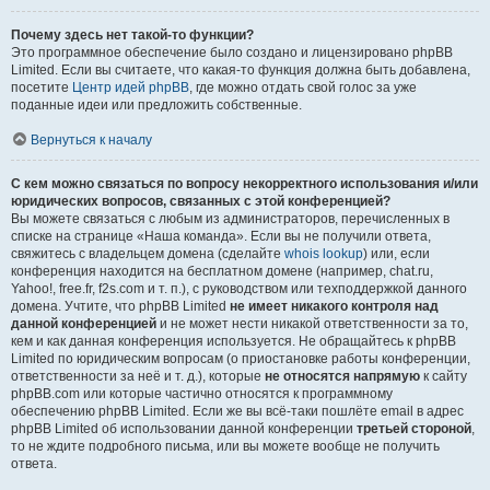
Почему здесь нет такой-то функции?
Это программное обеспечение было создано и лицензировано phpBB
Limited. Если вы считаете, что какая-то функция должна быть добавлена,
посетите
Центр идей phpBB
, где можно отдать свой голос за уже
поданные идеи или предложить собственные.
Вернуться к началу
С кем можно связаться по вопросу некорректного использования и/или
юридических вопросов, связанных с этой конференцией?
Вы можете связаться с любым из администраторов, перечисленных в
списке на странице «Наша команда». Если вы не получили ответа,
свяжитесь с владельцем домена (сделайте
whois lookup
) или, если
конференция находится на бесплатном домене (например, chat.ru,
Yahoo!, free.fr, f2s.com и т. п.), с руководством или техподдержкой данного
домена. Учтите, что phpBB Limited
не имеет никакого контроля над
данной конференцией
и не может нести никакой ответственности за то,
кем и как данная конференция используется. Не обращайтесь к phpBB
Limited по юридическим вопросам (о приостановке работы конференции,
ответственности за неё и т. д.), которые
не относятся напрямую
к сайту
phpBB.com или которые частично относятся к программному
обеспечению phpBB Limited. Если же вы всё-таки пошлёте email в адрес
phpBB Limited об использовании данной конференции
третьей стороной
,
то не ждите подробного письма, или вы можете вообще не получить
ответа.