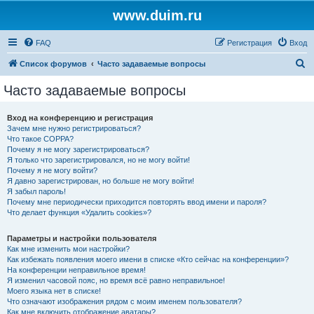
www.duim.ru
FAQ
Регистрация
Вход
П
Список форумов
Часто задаваемые вопросы
о
Часто задаваемые вопросы
и
с
Вход на конференцию и регистрация
Зачем мне нужно регистрироваться?
к
Что такое COPPA?
Почему я не могу зарегистрироваться?
Я только что зарегистрировался, но не могу войти!
Почему я не могу войти?
Я давно зарегистрирован, но больше не могу войти!
Я забыл пароль!
Почему мне периодически приходится повторять ввод имени и пароля?
Что делает функция «Удалить cookies»?
Параметры и настройки пользователя
Как мне изменить мои настройки?
Как избежать появления моего имени в списке «Кто сейчас на конференции»?
На конференции неправильное время!
Я изменил часовой пояс, но время всё равно неправильное!
Моего языка нет в списке!
Что означают изображения рядом с моим именем пользователя?
Как мне включить отображение аватары?