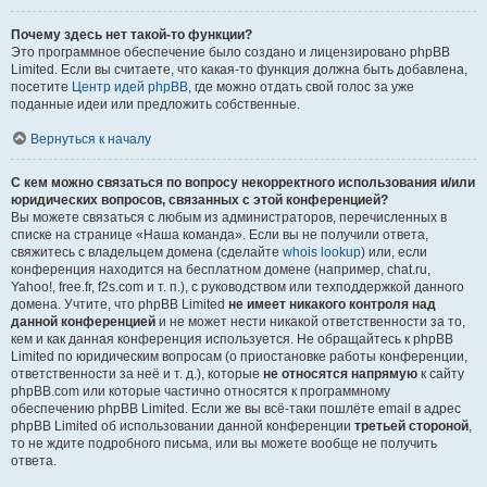
Почему здесь нет такой-то функции?
Это программное обеспечение было создано и лицензировано phpBB
Limited. Если вы считаете, что какая-то функция должна быть добавлена,
посетите
Центр идей phpBB
, где можно отдать свой голос за уже
поданные идеи или предложить собственные.
Вернуться к началу
С кем можно связаться по вопросу некорректного использования и/или
юридических вопросов, связанных с этой конференцией?
Вы можете связаться с любым из администраторов, перечисленных в
списке на странице «Наша команда». Если вы не получили ответа,
свяжитесь с владельцем домена (сделайте
whois lookup
) или, если
конференция находится на бесплатном домене (например, chat.ru,
Yahoo!, free.fr, f2s.com и т. п.), с руководством или техподдержкой данного
домена. Учтите, что phpBB Limited
не имеет никакого контроля над
данной конференцией
и не может нести никакой ответственности за то,
кем и как данная конференция используется. Не обращайтесь к phpBB
Limited по юридическим вопросам (о приостановке работы конференции,
ответственности за неё и т. д.), которые
не относятся напрямую
к сайту
phpBB.com или которые частично относятся к программному
обеспечению phpBB Limited. Если же вы всё-таки пошлёте email в адрес
phpBB Limited об использовании данной конференции
третьей стороной
,
то не ждите подробного письма, или вы можете вообще не получить
ответа.