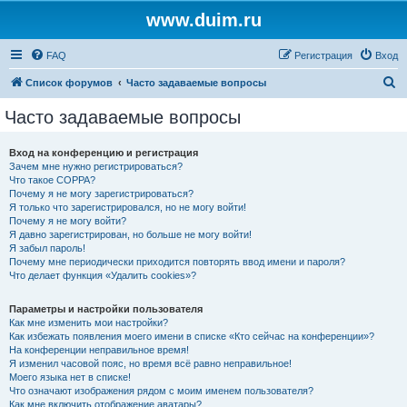
www.duim.ru
FAQ
Регистрация
Вход
П
Список форумов
Часто задаваемые вопросы
о
Часто задаваемые вопросы
и
с
Вход на конференцию и регистрация
Зачем мне нужно регистрироваться?
к
Что такое COPPA?
Почему я не могу зарегистрироваться?
Я только что зарегистрировался, но не могу войти!
Почему я не могу войти?
Я давно зарегистрирован, но больше не могу войти!
Я забыл пароль!
Почему мне периодически приходится повторять ввод имени и пароля?
Что делает функция «Удалить cookies»?
Параметры и настройки пользователя
Как мне изменить мои настройки?
Как избежать появления моего имени в списке «Кто сейчас на конференции»?
На конференции неправильное время!
Я изменил часовой пояс, но время всё равно неправильное!
Моего языка нет в списке!
Что означают изображения рядом с моим именем пользователя?
Как мне включить отображение аватары?