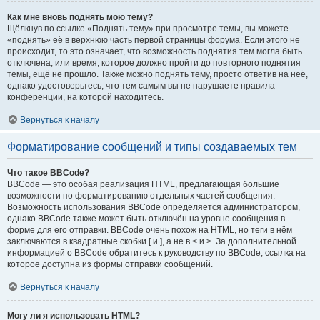
Как мне вновь поднять мою тему?
Щёлкнув по ссылке «Поднять тему» при просмотре темы, вы можете
«поднять» её в верхнюю часть первой страницы форума. Если этого не
происходит, то это означает, что возможность поднятия тем могла быть
отключена, или время, которое должно пройти до повторного поднятия
темы, ещё не прошло. Также можно поднять тему, просто ответив на неё,
однако удостоверьтесь, что тем самым вы не нарушаете правила
конференции, на которой находитесь.
Вернуться к началу
Форматирование сообщений и типы создаваемых тем
Что такое BBCode?
BBCode — это особая реализация HTML, предлагающая большие
возможности по форматированию отдельных частей сообщения.
Возможность использования BBCode определяется администратором,
однако BBCode также может быть отключён на уровне сообщения в
форме для его отправки. BBCode очень похож на HTML, но теги в нём
заключаются в квадратные скобки [ и ], а не в < и >. За дополнительной
информацией о BBCode обратитесь к руководству по BBCode, ссылка на
которое доступна из формы отправки сообщений.
Вернуться к началу
Могу ли я использовать HTML?