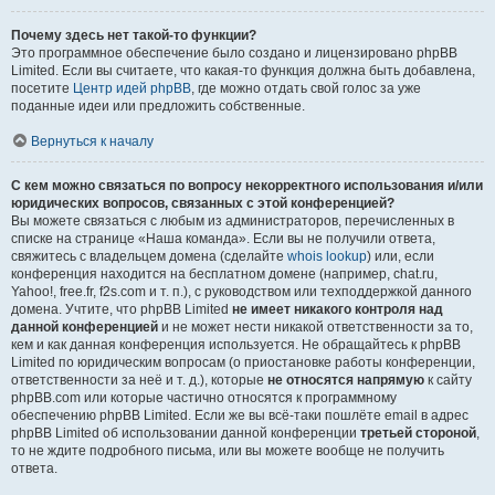
Почему здесь нет такой-то функции?
Это программное обеспечение было создано и лицензировано phpBB
Limited. Если вы считаете, что какая-то функция должна быть добавлена,
посетите
Центр идей phpBB
, где можно отдать свой голос за уже
поданные идеи или предложить собственные.
Вернуться к началу
С кем можно связаться по вопросу некорректного использования и/или
юридических вопросов, связанных с этой конференцией?
Вы можете связаться с любым из администраторов, перечисленных в
списке на странице «Наша команда». Если вы не получили ответа,
свяжитесь с владельцем домена (сделайте
whois lookup
) или, если
конференция находится на бесплатном домене (например, chat.ru,
Yahoo!, free.fr, f2s.com и т. п.), с руководством или техподдержкой данного
домена. Учтите, что phpBB Limited
не имеет никакого контроля над
данной конференцией
и не может нести никакой ответственности за то,
кем и как данная конференция используется. Не обращайтесь к phpBB
Limited по юридическим вопросам (о приостановке работы конференции,
ответственности за неё и т. д.), которые
не относятся напрямую
к сайту
phpBB.com или которые частично относятся к программному
обеспечению phpBB Limited. Если же вы всё-таки пошлёте email в адрес
phpBB Limited об использовании данной конференции
третьей стороной
,
то не ждите подробного письма, или вы можете вообще не получить
ответа.