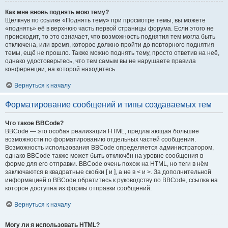
Как мне вновь поднять мою тему?
Щёлкнув по ссылке «Поднять тему» при просмотре темы, вы можете
«поднять» её в верхнюю часть первой страницы форума. Если этого не
происходит, то это означает, что возможность поднятия тем могла быть
отключена, или время, которое должно пройти до повторного поднятия
темы, ещё не прошло. Также можно поднять тему, просто ответив на неё,
однако удостоверьтесь, что тем самым вы не нарушаете правила
конференции, на которой находитесь.
Вернуться к началу
Форматирование сообщений и типы создаваемых тем
Что такое BBCode?
BBCode — это особая реализация HTML, предлагающая большие
возможности по форматированию отдельных частей сообщения.
Возможность использования BBCode определяется администратором,
однако BBCode также может быть отключён на уровне сообщения в
форме для его отправки. BBCode очень похож на HTML, но теги в нём
заключаются в квадратные скобки [ и ], а не в < и >. За дополнительной
информацией о BBCode обратитесь к руководству по BBCode, ссылка на
которое доступна из формы отправки сообщений.
Вернуться к началу
Могу ли я использовать HTML?