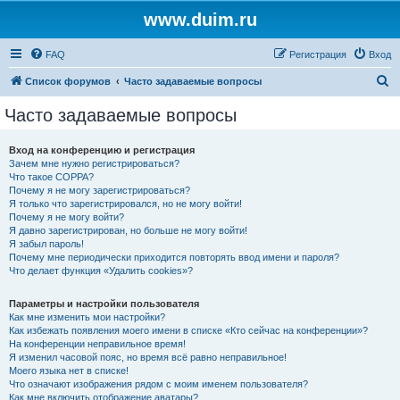
www.duim.ru
FAQ
Регистрация
Вход
П
Список форумов
Часто задаваемые вопросы
о
Часто задаваемые вопросы
и
с
Вход на конференцию и регистрация
Зачем мне нужно регистрироваться?
к
Что такое COPPA?
Почему я не могу зарегистрироваться?
Я только что зарегистрировался, но не могу войти!
Почему я не могу войти?
Я давно зарегистрирован, но больше не могу войти!
Я забыл пароль!
Почему мне периодически приходится повторять ввод имени и пароля?
Что делает функция «Удалить cookies»?
Параметры и настройки пользователя
Как мне изменить мои настройки?
Как избежать появления моего имени в списке «Кто сейчас на конференции»?
На конференции неправильное время!
Я изменил часовой пояс, но время всё равно неправильное!
Моего языка нет в списке!
Что означают изображения рядом с моим именем пользователя?
Как мне включить отображение аватары?