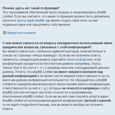
Почему здесь нет такой-то функции?
Это программное обеспечение было создано и лицензировано phpBB
Limited. Если вы считаете, что какая-то функция должна быть добавлена,
посетите
Центр идей phpBB
, где можно отдать свой голос за уже
поданные идеи или предложить собственные.
Вернуться к началу
С кем можно связаться по вопросу некорректного использования и/или
юридических вопросов, связанных с этой конференцией?
Вы можете связаться с любым из администраторов, перечисленных в
списке на странице «Наша команда». Если вы не получили ответа,
свяжитесь с владельцем домена (сделайте
whois lookup
) или, если
конференция находится на бесплатном домене (например, chat.ru,
Yahoo!, free.fr, f2s.com и т. п.), с руководством или техподдержкой данного
домена. Учтите, что phpBB Limited
не имеет никакого контроля над
данной конференцией
и не может нести никакой ответственности за то,
кем и как данная конференция используется. Не обращайтесь к phpBB
Limited по юридическим вопросам (о приостановке работы конференции,
ответственности за неё и т. д.), которые
не относятся напрямую
к сайту
phpBB.com или которые частично относятся к программному
обеспечению phpBB Limited. Если же вы всё-таки пошлёте email в адрес
phpBB Limited об использовании данной конференции
третьей стороной
,
то не ждите подробного письма, или вы можете вообще не получить
ответа.