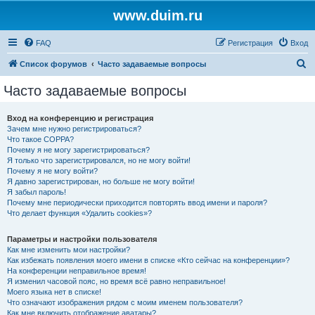
www.duim.ru
FAQ
Регистрация
Вход
П
Список форумов
Часто задаваемые вопросы
о
Часто задаваемые вопросы
и
с
Вход на конференцию и регистрация
Зачем мне нужно регистрироваться?
к
Что такое COPPA?
Почему я не могу зарегистрироваться?
Я только что зарегистрировался, но не могу войти!
Почему я не могу войти?
Я давно зарегистрирован, но больше не могу войти!
Я забыл пароль!
Почему мне периодически приходится повторять ввод имени и пароля?
Что делает функция «Удалить cookies»?
Параметры и настройки пользователя
Как мне изменить мои настройки?
Как избежать появления моего имени в списке «Кто сейчас на конференции»?
На конференции неправильное время!
Я изменил часовой пояс, но время всё равно неправильное!
Моего языка нет в списке!
Что означают изображения рядом с моим именем пользователя?
Как мне включить отображение аватары?