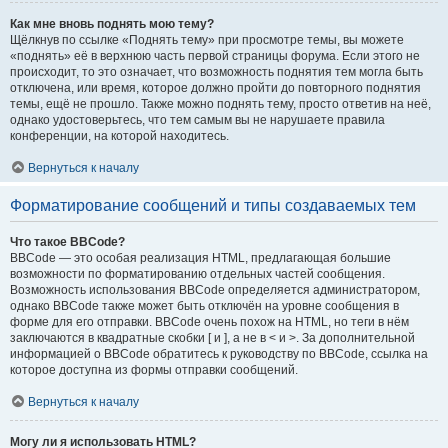
Как мне вновь поднять мою тему?
Щёлкнув по ссылке «Поднять тему» при просмотре темы, вы можете
«поднять» её в верхнюю часть первой страницы форума. Если этого не
происходит, то это означает, что возможность поднятия тем могла быть
отключена, или время, которое должно пройти до повторного поднятия
темы, ещё не прошло. Также можно поднять тему, просто ответив на неё,
однако удостоверьтесь, что тем самым вы не нарушаете правила
конференции, на которой находитесь.
Вернуться к началу
Форматирование сообщений и типы создаваемых тем
Что такое BBCode?
BBCode — это особая реализация HTML, предлагающая большие
возможности по форматированию отдельных частей сообщения.
Возможность использования BBCode определяется администратором,
однако BBCode также может быть отключён на уровне сообщения в
форме для его отправки. BBCode очень похож на HTML, но теги в нём
заключаются в квадратные скобки [ и ], а не в < и >. За дополнительной
информацией о BBCode обратитесь к руководству по BBCode, ссылка на
которое доступна из формы отправки сообщений.
Вернуться к началу
Могу ли я использовать HTML?