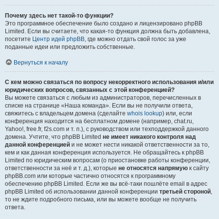
Почему здесь нет такой-то функции?
Это программное обеспечение было создано и лицензировано phpBB
Limited. Если вы считаете, что какая-то функция должна быть добавлена,
посетите
Центр идей phpBB
, где можно отдать свой голос за уже
поданные идеи или предложить собственные.
Вернуться к началу
С кем можно связаться по вопросу некорректного использования и/или
юридических вопросов, связанных с этой конференцией?
Вы можете связаться с любым из администраторов, перечисленных в
списке на странице «Наша команда». Если вы не получили ответа,
свяжитесь с владельцем домена (сделайте
whois lookup
) или, если
конференция находится на бесплатном домене (например, chat.ru,
Yahoo!, free.fr, f2s.com и т. п.), с руководством или техподдержкой данного
домена. Учтите, что phpBB Limited
не имеет никакого контроля над
данной конференцией
и не может нести никакой ответственности за то,
кем и как данная конференция используется. Не обращайтесь к phpBB
Limited по юридическим вопросам (о приостановке работы конференции,
ответственности за неё и т. д.), которые
не относятся напрямую
к сайту
phpBB.com или которые частично относятся к программному
обеспечению phpBB Limited. Если же вы всё-таки пошлёте email в адрес
phpBB Limited об использовании данной конференции
третьей стороной
,
то не ждите подробного письма, или вы можете вообще не получить
ответа.