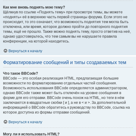
Как мне вновь поднять мою тему?
Щёлкнув по ссылке «Поднять тему» при просмотре темы, вы можете
«поднять» её в верхнюю часть первой страницы форума. Если этого не
происходит, то это означает, что возможность поднятия тем могла быть
отключена, или время, которое должно пройти до повторного поднятия
темы, ещё не прошло. Также можно поднять тему, просто ответив на неё,
однако удостоверьтесь, что тем самым вы не нарушаете правила
конференции, на которой находитесь.
Вернуться к началу
Форматирование сообщений и типы создаваемых тем
Что такое BBCode?
BBCode — это особая реализация HTML, предлагающая большие
возможности по форматированию отдельных частей сообщения.
Возможность использования BBCode определяется администратором,
однако BBCode также может быть отключён на уровне сообщения в
форме для его отправки. BBCode очень похож на HTML, но теги в нём
заключаются в квадратные скобки [ и ], а не в < и >. За дополнительной
информацией о BBCode обратитесь к руководству по BBCode, ссылка на
которое доступна из формы отправки сообщений.
Вернуться к началу
Могу ли я использовать HTML?