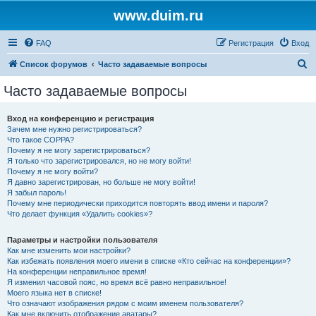
www.duim.ru
FAQ
Регистрация
Вход
П
Список форумов
Часто задаваемые вопросы
о
Часто задаваемые вопросы
и
с
Вход на конференцию и регистрация
Зачем мне нужно регистрироваться?
к
Что такое COPPA?
Почему я не могу зарегистрироваться?
Я только что зарегистрировался, но не могу войти!
Почему я не могу войти?
Я давно зарегистрирован, но больше не могу войти!
Я забыл пароль!
Почему мне периодически приходится повторять ввод имени и пароля?
Что делает функция «Удалить cookies»?
Параметры и настройки пользователя
Как мне изменить мои настройки?
Как избежать появления моего имени в списке «Кто сейчас на конференции»?
На конференции неправильное время!
Я изменил часовой пояс, но время всё равно неправильное!
Моего языка нет в списке!
Что означают изображения рядом с моим именем пользователя?
Как мне включить отображение аватары?