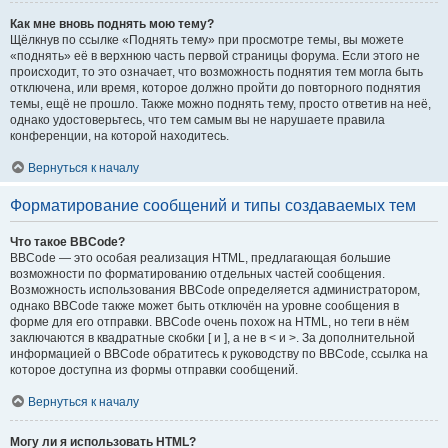
Как мне вновь поднять мою тему?
Щёлкнув по ссылке «Поднять тему» при просмотре темы, вы можете
«поднять» её в верхнюю часть первой страницы форума. Если этого не
происходит, то это означает, что возможность поднятия тем могла быть
отключена, или время, которое должно пройти до повторного поднятия
темы, ещё не прошло. Также можно поднять тему, просто ответив на неё,
однако удостоверьтесь, что тем самым вы не нарушаете правила
конференции, на которой находитесь.
Вернуться к началу
Форматирование сообщений и типы создаваемых тем
Что такое BBCode?
BBCode — это особая реализация HTML, предлагающая большие
возможности по форматированию отдельных частей сообщения.
Возможность использования BBCode определяется администратором,
однако BBCode также может быть отключён на уровне сообщения в
форме для его отправки. BBCode очень похож на HTML, но теги в нём
заключаются в квадратные скобки [ и ], а не в < и >. За дополнительной
информацией о BBCode обратитесь к руководству по BBCode, ссылка на
которое доступна из формы отправки сообщений.
Вернуться к началу
Могу ли я использовать HTML?