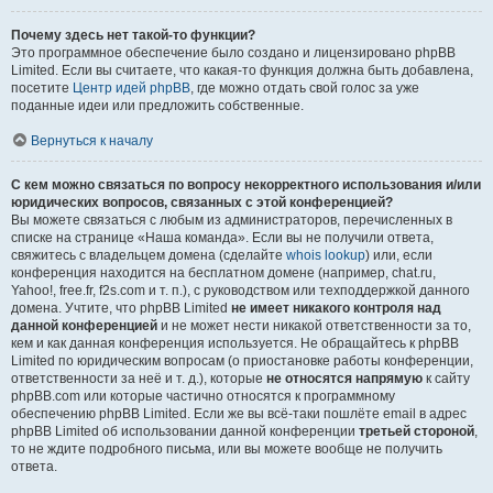
Почему здесь нет такой-то функции?
Это программное обеспечение было создано и лицензировано phpBB
Limited. Если вы считаете, что какая-то функция должна быть добавлена,
посетите
Центр идей phpBB
, где можно отдать свой голос за уже
поданные идеи или предложить собственные.
Вернуться к началу
С кем можно связаться по вопросу некорректного использования и/или
юридических вопросов, связанных с этой конференцией?
Вы можете связаться с любым из администраторов, перечисленных в
списке на странице «Наша команда». Если вы не получили ответа,
свяжитесь с владельцем домена (сделайте
whois lookup
) или, если
конференция находится на бесплатном домене (например, chat.ru,
Yahoo!, free.fr, f2s.com и т. п.), с руководством или техподдержкой данного
домена. Учтите, что phpBB Limited
не имеет никакого контроля над
данной конференцией
и не может нести никакой ответственности за то,
кем и как данная конференция используется. Не обращайтесь к phpBB
Limited по юридическим вопросам (о приостановке работы конференции,
ответственности за неё и т. д.), которые
не относятся напрямую
к сайту
phpBB.com или которые частично относятся к программному
обеспечению phpBB Limited. Если же вы всё-таки пошлёте email в адрес
phpBB Limited об использовании данной конференции
третьей стороной
,
то не ждите подробного письма, или вы можете вообще не получить
ответа.