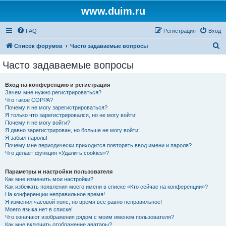
www.duim.ru
FAQ
Регистрация
Вход
П
Список форумов
Часто задаваемые вопросы
о
Часто задаваемые вопросы
и
с
Вход на конференцию и регистрация
Зачем мне нужно регистрироваться?
к
Что такое COPPA?
Почему я не могу зарегистрироваться?
Я только что зарегистрировался, но не могу войти!
Почему я не могу войти?
Я давно зарегистрирован, но больше не могу войти!
Я забыл пароль!
Почему мне периодически приходится повторять ввод имени и пароля?
Что делает функция «Удалить cookies»?
Параметры и настройки пользователя
Как мне изменить мои настройки?
Как избежать появления моего имени в списке «Кто сейчас на конференции»?
На конференции неправильное время!
Я изменил часовой пояс, но время всё равно неправильное!
Моего языка нет в списке!
Что означают изображения рядом с моим именем пользователя?
Как мне включить отображение аватары?