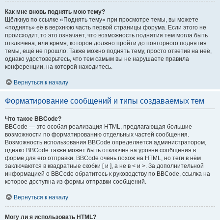
Как мне вновь поднять мою тему?
Щёлкнув по ссылке «Поднять тему» при просмотре темы, вы можете
«поднять» её в верхнюю часть первой страницы форума. Если этого не
происходит, то это означает, что возможность поднятия тем могла быть
отключена, или время, которое должно пройти до повторного поднятия
темы, ещё не прошло. Также можно поднять тему, просто ответив на неё,
однако удостоверьтесь, что тем самым вы не нарушаете правила
конференции, на которой находитесь.
Вернуться к началу
Форматирование сообщений и типы создаваемых тем
Что такое BBCode?
BBCode — это особая реализация HTML, предлагающая большие
возможности по форматированию отдельных частей сообщения.
Возможность использования BBCode определяется администратором,
однако BBCode также может быть отключён на уровне сообщения в
форме для его отправки. BBCode очень похож на HTML, но теги в нём
заключаются в квадратные скобки [ и ], а не в < и >. За дополнительной
информацией о BBCode обратитесь к руководству по BBCode, ссылка на
которое доступна из формы отправки сообщений.
Вернуться к началу
Могу ли я использовать HTML?