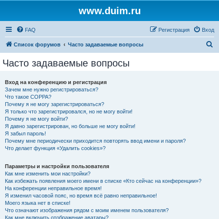
www.duim.ru
FAQ
Регистрация
Вход
П
Список форумов
Часто задаваемые вопросы
о
Часто задаваемые вопросы
и
с
Вход на конференцию и регистрация
Зачем мне нужно регистрироваться?
к
Что такое COPPA?
Почему я не могу зарегистрироваться?
Я только что зарегистрировался, но не могу войти!
Почему я не могу войти?
Я давно зарегистрирован, но больше не могу войти!
Я забыл пароль!
Почему мне периодически приходится повторять ввод имени и пароля?
Что делает функция «Удалить cookies»?
Параметры и настройки пользователя
Как мне изменить мои настройки?
Как избежать появления моего имени в списке «Кто сейчас на конференции»?
На конференции неправильное время!
Я изменил часовой пояс, но время всё равно неправильное!
Моего языка нет в списке!
Что означают изображения рядом с моим именем пользователя?
Как мне включить отображение аватары?