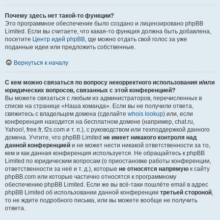
Почему здесь нет такой-то функции?
Это программное обеспечение было создано и лицензировано phpBB
Limited. Если вы считаете, что какая-то функция должна быть добавлена,
посетите
Центр идей phpBB
, где можно отдать свой голос за уже
поданные идеи или предложить собственные.
Вернуться к началу
С кем можно связаться по вопросу некорректного использования и/или
юридических вопросов, связанных с этой конференцией?
Вы можете связаться с любым из администраторов, перечисленных в
списке на странице «Наша команда». Если вы не получили ответа,
свяжитесь с владельцем домена (сделайте
whois lookup
) или, если
конференция находится на бесплатном домене (например, chat.ru,
Yahoo!, free.fr, f2s.com и т. п.), с руководством или техподдержкой данного
домена. Учтите, что phpBB Limited
не имеет никакого контроля над
данной конференцией
и не может нести никакой ответственности за то,
кем и как данная конференция используется. Не обращайтесь к phpBB
Limited по юридическим вопросам (о приостановке работы конференции,
ответственности за неё и т. д.), которые
не относятся напрямую
к сайту
phpBB.com или которые частично относятся к программному
обеспечению phpBB Limited. Если же вы всё-таки пошлёте email в адрес
phpBB Limited об использовании данной конференции
третьей стороной
,
то не ждите подробного письма, или вы можете вообще не получить
ответа.