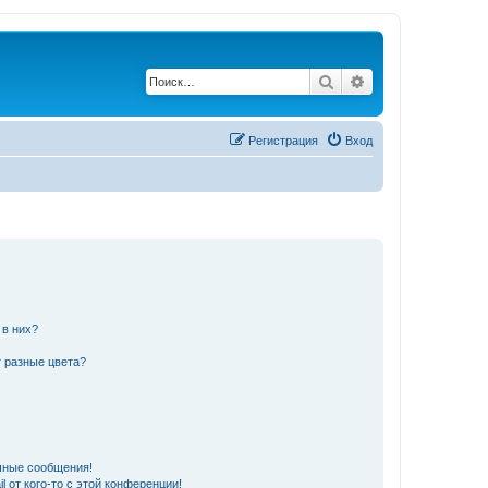
Поиск
Расширенный по
Регистрация
Вход
 в них?
 разные цвета?
чные сообщения!
 от кого-то с этой конференции!