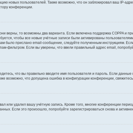
ию новых пользователей. Также возможно, что он заблокировал ваш IP-адре
атору конференции.
они верны, то возможны два варианта. Если включена поддержка COPPA и при 
уется, чтобы все новые учётные записи были активированы пользователями
ам было прислано email-сообщение, следуйте полученным инструкциям. Если
пам-фильтром. Если вы уверены, что ввели правильный адрес email, попробу
едитесь, что вы правильно вводите имя пользователя и пароль. Если данные
Также возможно, что допущена ошибка в конфигурации конференции, свяжитес
вал или удалил вашу учётную запись. Кроме того, многие конференции перио
ных. Если это произошло, попробуйте зарегистрироваться снова и активнее 