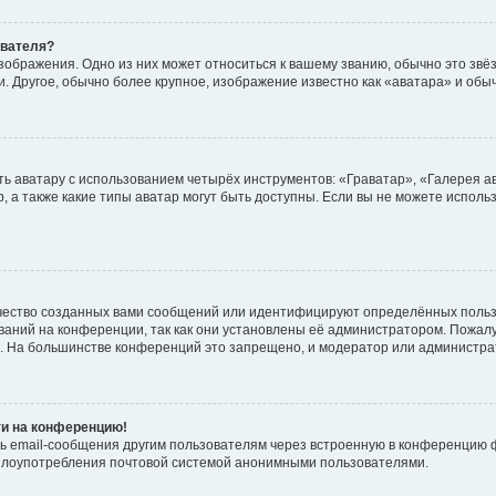
ователя?
зображения. Одно из них может относиться к вашему званию, обычно это звёзд
. Другое, обычно более крупное, изображение известно как «аватара» и обы
ь аватару с использованием четырёх инструментов: «Граватар», «Галерея а
, а также какие типы аватар могут быть доступны. Если вы не можете испол
чество созданных вами сообщений или идентифицируют определённых польз
аний на конференции, так как они установлены её администратором. Пожал
е. На большинстве конференций это запрещено, и модератор или администра
ти на конференцию!
ь email-сообщения другим пользователям через встроенную в конференцию ф
ь злоупотребления почтовой системой анонимными пользователями.