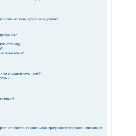
й в списках моих друзей и недругов?
и форумам?
стую страницу!
и?
ные мной темы?
ься на определённую тему?
форум?
ференции?
рректного использования и/или юридических вопросов, связанных