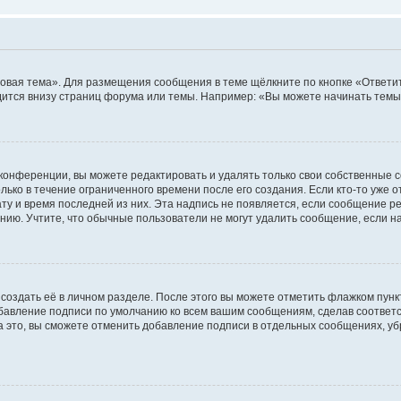
овая тема». Для размещения сообщения в теме щёлкните по кнопке «Ответит
ится внизу страниц форума или темы. Например: «Вы можете начинать темы»
конференции, вы можете редактировать и удалять только свои собственные 
ько в течение ограниченного времени после его создания. Если кто-то уже 
дату и время последней из них. Эта надпись не появляется, если сообщение 
ию. Учтите, что обычные пользователи не могут удалить сообщение, если на 
создать её в личном разделе. После этого вы можете отметить флажком пун
обавление подписи по умолчанию ко всем вашим сообщениям, сделав соотве
а это, вы сможете отменить добавление подписи в отдельных сообщениях, у