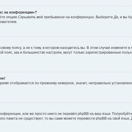
час на конференции»?
дёте опцию
Скрывать моё пребывание на конференции
. Выберите
Да
, и вы 
зователем.
вому поясу, а не к тому, в котором находитесь вы. В этом случае измените в 
овой пояс, как и большинство настроек, могут только зарегистрированные пол
ое!
о время отображается по-прежнему неверное, значит, неправильно установле
онференции, или же просто никто не перевёл phpBB на ваш язык. Попробуйт
вого пакета не существует, то вы сами можете перевести phpBB на свой язы