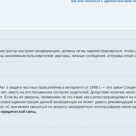
Как мне связаться с администратором 
дминистратор настроил конференцию: должны ли вы зарегистрироваться, чтобы
 анонимным пользователям: аватары, личные сообщения, отправка email-сооб
.
 или Акт о защите частных прав ребёнка в интернете от 1998 г. — это закон Со
т, иметь на это письменное согласие родителей. Допустимо наличие иного
 Если вы не уверены, применимо ли это к вам, как к регистрирующемуся на 
Limited администрация данной конференции не может давать рекомендаций 
ос «С кем можно связаться по вопросу некорректного использования и/или ю
т юридической силы.
.