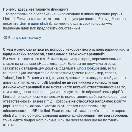
Почему здесь нет такой-то функции?
Это программное обеспечение было создано и лицензировано phpBB
Limited. Если вы считаете, что какая-то функция должна быть добавлена,
посетите
Центр идей phpBB
, где можно отдать свой голос за уже
поданные идеи или предложить собственные.
Вернуться к началу
С кем можно связаться по вопросу некорректного использования и/или
юридических вопросов, связанных с этой конференцией?
Вы можете связаться с любым из администраторов, перечисленных в
списке на странице «Наша команда». Если вы не получили ответа,
свяжитесь с владельцем домена (сделайте
whois lookup
) или, если
конференция находится на бесплатном домене (например, chat.ru,
Yahoo!, free.fr, f2s.com и т. п.), с руководством или техподдержкой данного
домена. Учтите, что phpBB Limited
не имеет никакого контроля над
данной конференцией
и не может нести никакой ответственности за то,
кем и как данная конференция используется. Не обращайтесь к phpBB
Limited по юридическим вопросам (о приостановке работы конференции,
ответственности за неё и т. д.), которые
не относятся напрямую
к сайту
phpBB.com или которые частично относятся к программному
обеспечению phpBB Limited. Если же вы всё-таки пошлёте email в адрес
phpBB Limited об использовании данной конференции
третьей стороной
,
то не ждите подробного письма, или вы можете вообще не получить
ответа.