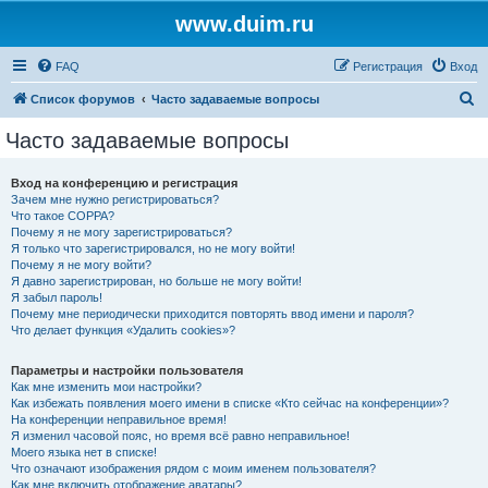
www.duim.ru
FAQ
Регистрация
Вход
П
Список форумов
Часто задаваемые вопросы
о
Часто задаваемые вопросы
и
с
Вход на конференцию и регистрация
Зачем мне нужно регистрироваться?
к
Что такое COPPA?
Почему я не могу зарегистрироваться?
Я только что зарегистрировался, но не могу войти!
Почему я не могу войти?
Я давно зарегистрирован, но больше не могу войти!
Я забыл пароль!
Почему мне периодически приходится повторять ввод имени и пароля?
Что делает функция «Удалить cookies»?
Параметры и настройки пользователя
Как мне изменить мои настройки?
Как избежать появления моего имени в списке «Кто сейчас на конференции»?
На конференции неправильное время!
Я изменил часовой пояс, но время всё равно неправильное!
Моего языка нет в списке!
Что означают изображения рядом с моим именем пользователя?
Как мне включить отображение аватары?