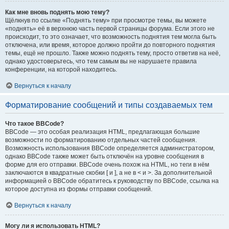
Как мне вновь поднять мою тему?
Щёлкнув по ссылке «Поднять тему» при просмотре темы, вы можете
«поднять» её в верхнюю часть первой страницы форума. Если этого не
происходит, то это означает, что возможность поднятия тем могла быть
отключена, или время, которое должно пройти до повторного поднятия
темы, ещё не прошло. Также можно поднять тему, просто ответив на неё,
однако удостоверьтесь, что тем самым вы не нарушаете правила
конференции, на которой находитесь.
Вернуться к началу
Форматирование сообщений и типы создаваемых тем
Что такое BBCode?
BBCode — это особая реализация HTML, предлагающая большие
возможности по форматированию отдельных частей сообщения.
Возможность использования BBCode определяется администратором,
однако BBCode также может быть отключён на уровне сообщения в
форме для его отправки. BBCode очень похож на HTML, но теги в нём
заключаются в квадратные скобки [ и ], а не в < и >. За дополнительной
информацией о BBCode обратитесь к руководству по BBCode, ссылка на
которое доступна из формы отправки сообщений.
Вернуться к началу
Могу ли я использовать HTML?