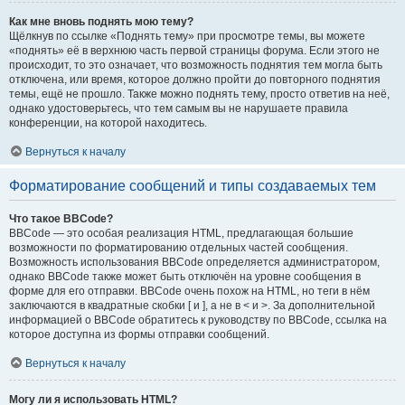
Как мне вновь поднять мою тему?
Щёлкнув по ссылке «Поднять тему» при просмотре темы, вы можете
«поднять» её в верхнюю часть первой страницы форума. Если этого не
происходит, то это означает, что возможность поднятия тем могла быть
отключена, или время, которое должно пройти до повторного поднятия
темы, ещё не прошло. Также можно поднять тему, просто ответив на неё,
однако удостоверьтесь, что тем самым вы не нарушаете правила
конференции, на которой находитесь.
Вернуться к началу
Форматирование сообщений и типы создаваемых тем
Что такое BBCode?
BBCode — это особая реализация HTML, предлагающая большие
возможности по форматированию отдельных частей сообщения.
Возможность использования BBCode определяется администратором,
однако BBCode также может быть отключён на уровне сообщения в
форме для его отправки. BBCode очень похож на HTML, но теги в нём
заключаются в квадратные скобки [ и ], а не в < и >. За дополнительной
информацией о BBCode обратитесь к руководству по BBCode, ссылка на
которое доступна из формы отправки сообщений.
Вернуться к началу
Могу ли я использовать HTML?