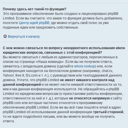
Почему здесь нет такой-то функции?
Это программное обеспечение было создано и лицензировано phpBB
Limited. Если вы считаете, что какая-то функция должна быть добавлена,
посетите
Центр идей phpBB
, где можно отдать свой голос за уже
поданные идеи или предложить собственные.
Вернуться к началу
С кем можно связаться по вопросу некорректного использования и/или
юридических вопросов, связанных с этой конференцией?
Вы можете связаться с любым из администраторов, перечисленных в
списке на странице «Наша команда». Если вы не получили ответа,
свяжитесь с владельцем домена (сделайте
whois lookup
) или, если
конференция находится на бесплатном домене (например, chat.ru,
Yahoo!, free.fr, f2s.com и т. п.), с руководством или техподдержкой данного
домена. Учтите, что phpBB Limited
не имеет никакого контроля над
данной конференцией
и не может нести никакой ответственности за то,
кем и как данная конференция используется. Не обращайтесь к phpBB
Limited по юридическим вопросам (о приостановке работы конференции,
ответственности за неё и т. д.), которые
не относятся напрямую
к сайту
phpBB.com или которые частично относятся к программному
обеспечению phpBB Limited. Если же вы всё-таки пошлёте email в адрес
phpBB Limited об использовании данной конференции
третьей стороной
,
то не ждите подробного письма, или вы можете вообще не получить
ответа.