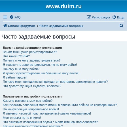
www.duim.ru
FAQ
Регистрация
Вход
П
Список форумов
Часто задаваемые вопросы
о
Часто задаваемые вопросы
и
с
Вход на конференцию и регистрация
Зачем мне нужно регистрироваться?
к
Что такое COPPA?
Почему я не могу зарегистрироваться?
Я только что зарегистрировался, но не могу войти!
Почему я не могу войти?
Я давно зарегистрирован, но больше не могу войти!
Я забыл пароль!
Почему мне периодически приходится повторять ввод имени и пароля?
Что делает функция «Удалить cookies»?
Параметры и настройки пользователя
Как мне изменить мои настройки?
Как избежать появления моего имени в списке «Кто сейчас на конференции»?
На конференции неправильное время!
Я изменил часовой пояс, но время всё равно неправильное!
Моего языка нет в списке!
Что означают изображения рядом с моим именем пользователя?
Как мне включить отображение аватары?