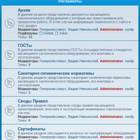
Регламенты
Архив
В данном разделе представлены документы касающиеся
сантехнического оборудования с которым мы приостановили или
прекратили работу. В этом случае информация переносится с сайта в
этот раздел.
Модераторы:
Генералиссимус
,
Вадим Никольский
,
Administrator
,
vasiliy
Подфорумы:
Global
,
Joker
Темы:
15
ГОСТы
В данном разделе представлены ГОСТы (государственные стандарты)
касающиеся сантехнического оборудования, его монтажа и
эксплуатации.
Модераторы:
Генералиссимус
,
Вадим Никольский
,
Administrator
,
vasiliy
Темы:
9
Санитарно-гигиенические нормативы
В данном разделе представлены санитарно-гигиенические нормативы
касающиеся сантехнического оборудования, его монтажа и
эксплуатации.
Модераторы:
Генералиссимус
,
Вадим Никольский
,
Administrator
,
vasiliy
Темы:
3
Своды Правил
В данном разделе представлены своды правил касающиеся
проектирования, монтажа и эксплуатации инженерных сантехнических
систем.
Модераторы:
Генералиссимус
,
Вадим Никольский
,
Administrator
,
vasiliy
Темы:
6
Сертификаты
В данном разделе обсуждаются вопросы по сертификации оборудования.
Модераторы:
Генералиссимус
,
Вадим Никольский
,
Administrator
,
vasiliy