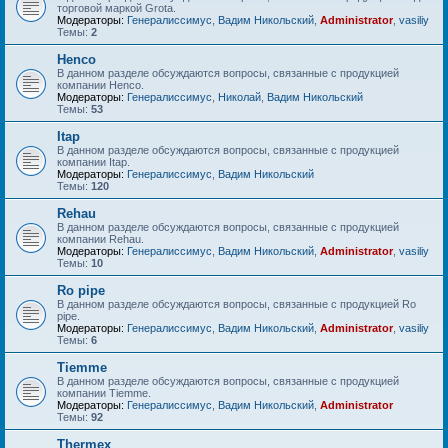
торговой маркой Grota.
Модераторы:
Генералиссимус
,
Вадим Никольский
,
Administrator
,
vasiliy
Темы:
2
Henco
В данном разделе обсуждаются вопросы, связанные с продукцией
компании Henco.
Модераторы:
Генералиссимус
,
Николай
,
Вадим Никольский
Темы:
53
Itap
В данном разделе обсуждаются вопросы, связанные с продукцией
компании Itap.
Модераторы:
Генералиссимус
,
Вадим Никольский
Темы:
120
Rehau
В данном разделе обсуждаются вопросы, связанные с продукцией
компании Rehau.
Модераторы:
Генералиссимус
,
Вадим Никольский
,
Administrator
,
vasiliy
Темы:
10
Ro pipe
В данном разделе обсуждаются вопросы, связанные с продукцией Ro
pipe.
Модераторы:
Генералиссимус
,
Вадим Никольский
,
Administrator
,
vasiliy
Темы:
6
Tiemme
В данном разделе обсуждаются вопросы, связанные с продукцией
компании Tiemme.
Модераторы:
Генералиссимус
,
Вадим Никольский
,
Administrator
Темы:
92
Thermex