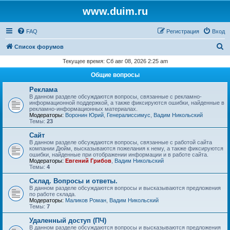
www.duim.ru
FAQ
Регистрация
Вход
П
Список форумов
о
Текущее время: Сб авг 08, 2026 2:25 am
и
Общие вопросы
с
Реклама
к
В данном разделе обсуждаются вопросы, связанные с рекламно-
информационной поддержкой, а также фиксируются ошибки, найденные в
рекламно-информационных материалах.
Модераторы:
Воронин Юрий
,
Генералиссимус
,
Вадим Никольский
Темы:
23
Сайт
В данном разделе обсуждаются вопросы, связанные с работой сайта
компании Дюйм, высказываются пожелания к нему, а также фиксируются
ошибки, найденные при отображении информации и в работе сайта.
Модераторы:
Евгений Грибов
,
Вадим Никольский
Темы:
4
Склад. Вопросы и ответы.
В данном разделе обсуждаются вопросы и высказываются предложения
по работе склада.
Модераторы:
Маликов Роман
,
Вадим Никольский
Темы:
7
Удаленный доступ (ПЧ)
В данном разделе обсуждаются вопросы и высказываются предложения