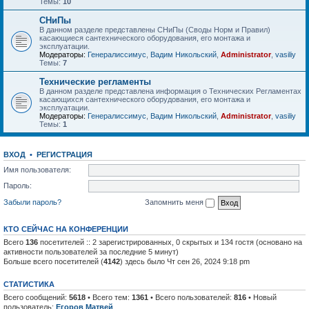
Темы:
10
СНиПы
В данном разделе представлены СНиПы (Своды Норм и Правил)
касающиеся сантехнического оборудования, его монтажа и
эксплуатации.
Модераторы:
Генералиссимус
,
Вадим Никольский
,
Administrator
,
vasiliy
Темы:
7
Технические регламенты
В данном разделе представлена информация о Технических Регламентах
касающихся сантехнического оборудования, его монтажа и
эксплуатации.
Модераторы:
Генералиссимус
,
Вадим Никольский
,
Administrator
,
vasiliy
Темы:
1
ВХОД
•
РЕГИСТРАЦИЯ
Имя пользователя:
Пароль:
Забыли пароль?
Запомнить меня
КТО СЕЙЧАС НА КОНФЕРЕНЦИИ
Всего
136
посетителей :: 2 зарегистрированных, 0 скрытых и 134 гостя (основано на
активности пользователей за последние 5 минут)
Больше всего посетителей (
4142
) здесь было Чт сен 26, 2024 9:18 pm
СТАТИСТИКА
Всего сообщений:
5618
• Всего тем:
1361
• Всего пользователей:
816
• Новый
пользователь:
Егоров Матвей