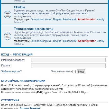
Темы:
10
СНиПы
В данном разделе представлены СНиПы (Своды Норм и Правил)
касающиеся сантехнического оборудования, его монтажа и
эксплуатации.
Модераторы:
Генералиссимус
,
Вадим Никольский
,
Administrator
,
vasiliy
Темы:
7
Технические регламенты
В данном разделе представлена информация о Технических Регламентах
касающихся сантехнического оборудования, его монтажа и
эксплуатации.
Модераторы:
Генералиссимус
,
Вадим Никольский
,
Administrator
,
vasiliy
Темы:
1
ВХОД
•
РЕГИСТРАЦИЯ
Имя пользователя:
Пароль:
Забыли пароль?
Запомнить меня
КТО СЕЙЧАС НА КОНФЕРЕНЦИИ
Всего
112
посетителей :: 1 зарегистрированный, 0 скрытых и 111 гостей (основано на
активности пользователей за последние 5 минут)
Больше всего посетителей (
4142
) здесь было Чт сен 26, 2024 9:18 pm
СТАТИСТИКА
Всего сообщений:
5618
• Всего тем:
1361
• Всего пользователей:
816
• Новый
пользователь:
Егоров Матвей