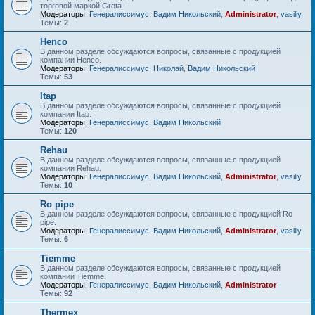
торговой маркой Grota.
Модераторы:
Генералиссимус
,
Вадим Никольский
,
Administrator
,
vasiliy
Темы:
2
Henco
В данном разделе обсуждаются вопросы, связанные с продукцией
компании Henco.
Модераторы:
Генералиссимус
,
Николай
,
Вадим Никольский
Темы:
53
Itap
В данном разделе обсуждаются вопросы, связанные с продукцией
компании Itap.
Модераторы:
Генералиссимус
,
Вадим Никольский
Темы:
120
Rehau
В данном разделе обсуждаются вопросы, связанные с продукцией
компании Rehau.
Модераторы:
Генералиссимус
,
Вадим Никольский
,
Administrator
,
vasiliy
Темы:
10
Ro pipe
В данном разделе обсуждаются вопросы, связанные с продукцией Ro
pipe.
Модераторы:
Генералиссимус
,
Вадим Никольский
,
Administrator
,
vasiliy
Темы:
6
Tiemme
В данном разделе обсуждаются вопросы, связанные с продукцией
компании Tiemme.
Модераторы:
Генералиссимус
,
Вадим Никольский
,
Administrator
Темы:
92
Thermex