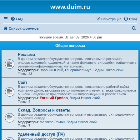
www.duim.ru
FAQ
Регистрация
Вход
П
Список форумов
о
Текущее время: Вс авг 09, 2026 4:58 pm
и
Общие вопросы
с
Реклама
к
В данном разделе обсуждаются вопросы, связанные с рекламно-
информационной поддержкой, а также фиксируются ошибки, найденные в
рекламно-информационных материалах.
Модераторы:
Воронин Юрий
,
Генералиссимус
,
Вадим Никольский
Темы:
23
Сайт
В данном разделе обсуждаются вопросы, связанные с работой сайта
компании Дюйм, высказываются пожелания к нему, а также фиксируются
ошибки, найденные при отображении информации и в работе сайта.
Модераторы:
Евгений Грибов
,
Вадим Никольский
Темы:
4
Склад. Вопросы и ответы.
В данном разделе обсуждаются вопросы и высказываются предложения
по работе склада.
Модераторы:
Маликов Роман
,
Вадим Никольский
Темы:
7
Удаленный доступ (ПЧ)
В данном разделе обсуждаются вопросы и высказываются предложения