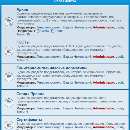
Регламенты
Архив
В данном разделе представлены документы касающиеся
сантехнического оборудования с которым мы приостановили или
прекратили работу. В этом случае информация переносится с сайта в
этот раздел.
Модераторы:
Генералиссимус
,
Вадим Никольский
,
Administrator
,
vasiliy
Подфорумы:
Global
,
Joker
Темы:
15
ГОСТы
В данном разделе представлены ГОСТы (государственные стандарты)
касающиеся сантехнического оборудования, его монтажа и
эксплуатации.
Модераторы:
Генералиссимус
,
Вадим Никольский
,
Administrator
,
vasiliy
Темы:
9
Санитарно-гигиенические нормативы
В данном разделе представлены санитарно-гигиенические нормативы
касающиеся сантехнического оборудования, его монтажа и
эксплуатации.
Модераторы:
Генералиссимус
,
Вадим Никольский
,
Administrator
,
vasiliy
Темы:
3
Своды Правил
В данном разделе представлены своды правил касающиеся
проектирования, монтажа и эксплуатации инженерных сантехнических
систем.
Модераторы:
Генералиссимус
,
Вадим Никольский
,
Administrator
,
vasiliy
Темы:
6
Сертификаты
В данном разделе обсуждаются вопросы по сертификации оборудования.
Модераторы:
Генералиссимус
,
Вадим Никольский
,
Administrator
,
vasiliy