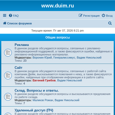
www.duim.ru
FAQ
Регистрация
Вход
П
Список форумов
о
Текущее время: Пт авг 07, 2026 8:21 pm
и
Общие вопросы
с
Реклама
к
В данном разделе обсуждаются вопросы, связанные с рекламно-
информационной поддержкой, а также фиксируются ошибки, найденные в
рекламно-информационных материалах.
Модераторы:
Воронин Юрий
,
Генералиссимус
,
Вадим Никольский
Темы:
23
Сайт
В данном разделе обсуждаются вопросы, связанные с работой сайта
компании Дюйм, высказываются пожелания к нему, а также фиксируются
ошибки, найденные при отображении информации и в работе сайта.
Модераторы:
Евгений Грибов
,
Вадим Никольский
Темы:
4
Склад. Вопросы и ответы.
В данном разделе обсуждаются вопросы и высказываются предложения
по работе склада.
Модераторы:
Маликов Роман
,
Вадим Никольский
Темы:
7
Удаленный доступ (ПЧ)
В данном разделе обсуждаются вопросы и высказываются предложения