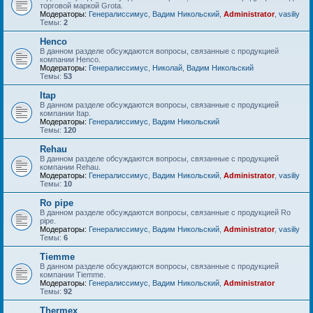
торговой маркой Grota.
Модераторы:
Генералиссимус
,
Вадим Никольский
,
Administrator
,
vasiliy
Темы:
2
Henco
В данном разделе обсуждаются вопросы, связанные с продукцией
компании Henco.
Модераторы:
Генералиссимус
,
Николай
,
Вадим Никольский
Темы:
53
Itap
В данном разделе обсуждаются вопросы, связанные с продукцией
компании Itap.
Модераторы:
Генералиссимус
,
Вадим Никольский
Темы:
120
Rehau
В данном разделе обсуждаются вопросы, связанные с продукцией
компании Rehau.
Модераторы:
Генералиссимус
,
Вадим Никольский
,
Administrator
,
vasiliy
Темы:
10
Ro pipe
В данном разделе обсуждаются вопросы, связанные с продукцией Ro
pipe.
Модераторы:
Генералиссимус
,
Вадим Никольский
,
Administrator
,
vasiliy
Темы:
6
Tiemme
В данном разделе обсуждаются вопросы, связанные с продукцией
компании Tiemme.
Модераторы:
Генералиссимус
,
Вадим Никольский
,
Administrator
Темы:
92
Thermex