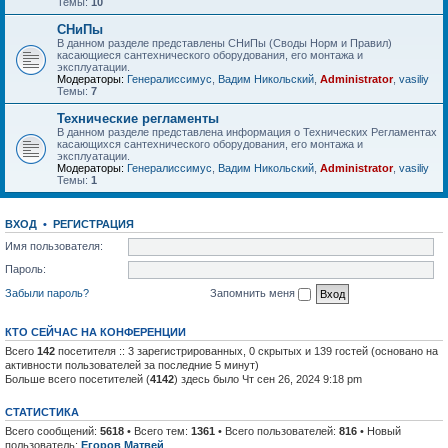
Темы:
10
СНиПы
В данном разделе представлены СНиПы (Своды Норм и Правил)
касающиеся сантехнического оборудования, его монтажа и
эксплуатации.
Модераторы:
Генералиссимус
,
Вадим Никольский
,
Administrator
,
vasiliy
Темы:
7
Технические регламенты
В данном разделе представлена информация о Технических Регламентах
касающихся сантехнического оборудования, его монтажа и
эксплуатации.
Модераторы:
Генералиссимус
,
Вадим Никольский
,
Administrator
,
vasiliy
Темы:
1
ВХОД
•
РЕГИСТРАЦИЯ
Имя пользователя:
Пароль:
Забыли пароль?
Запомнить меня
КТО СЕЙЧАС НА КОНФЕРЕНЦИИ
Всего
142
посетителя :: 3 зарегистрированных, 0 скрытых и 139 гостей (основано на
активности пользователей за последние 5 минут)
Больше всего посетителей (
4142
) здесь было Чт сен 26, 2024 9:18 pm
СТАТИСТИКА
Всего сообщений:
5618
• Всего тем:
1361
• Всего пользователей:
816
• Новый
пользователь:
Егоров Матвей