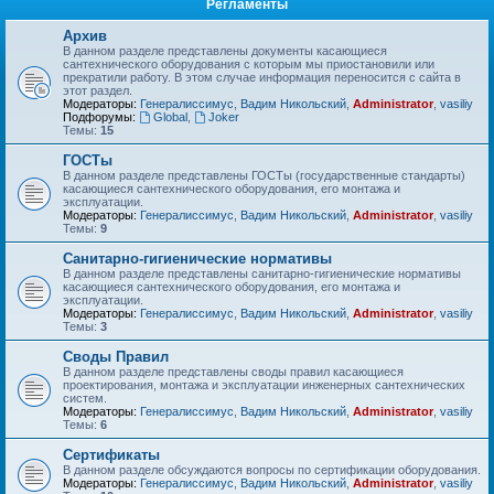
Регламенты
Архив
В данном разделе представлены документы касающиеся
сантехнического оборудования с которым мы приостановили или
прекратили работу. В этом случае информация переносится с сайта в
этот раздел.
Модераторы:
Генералиссимус
,
Вадим Никольский
,
Administrator
,
vasiliy
Подфорумы:
Global
,
Joker
Темы:
15
ГОСТы
В данном разделе представлены ГОСТы (государственные стандарты)
касающиеся сантехнического оборудования, его монтажа и
эксплуатации.
Модераторы:
Генералиссимус
,
Вадим Никольский
,
Administrator
,
vasiliy
Темы:
9
Санитарно-гигиенические нормативы
В данном разделе представлены санитарно-гигиенические нормативы
касающиеся сантехнического оборудования, его монтажа и
эксплуатации.
Модераторы:
Генералиссимус
,
Вадим Никольский
,
Administrator
,
vasiliy
Темы:
3
Своды Правил
В данном разделе представлены своды правил касающиеся
проектирования, монтажа и эксплуатации инженерных сантехнических
систем.
Модераторы:
Генералиссимус
,
Вадим Никольский
,
Administrator
,
vasiliy
Темы:
6
Сертификаты
В данном разделе обсуждаются вопросы по сертификации оборудования.
Модераторы:
Генералиссимус
,
Вадим Никольский
,
Administrator
,
vasiliy