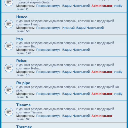
торговой маркой Grota.
Модераторы:
Генералиссимус
,
Вадим Никольский
,
Administrator
,
vasiliy
Темы:
2
Henco
В данном разделе обсуждаются вопросы, связанные с продукцией
компании Henco.
Модераторы:
Генералиссимус
,
Николай
,
Вадим Никольский
Темы:
53
Itap
В данном разделе обсуждаются вопросы, связанные с продукцией
компании Itap.
Модераторы:
Генералиссимус
,
Вадим Никольский
Темы:
120
Rehau
В данном разделе обсуждаются вопросы, связанные с продукцией
компании Rehau.
Модераторы:
Генералиссимус
,
Вадим Никольский
,
Administrator
,
vasiliy
Темы:
10
Ro pipe
В данном разделе обсуждаются вопросы, связанные с продукцией Ro
pipe.
Модераторы:
Генералиссимус
,
Вадим Никольский
,
Administrator
,
vasiliy
Темы:
6
Tiemme
В данном разделе обсуждаются вопросы, связанные с продукцией
компании Tiemme.
Модераторы:
Генералиссимус
,
Вадим Никольский
,
Administrator
Темы:
92
Thermex