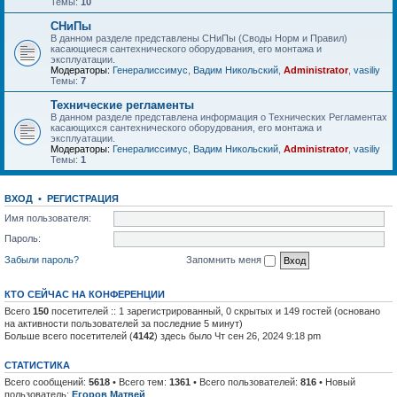
Темы:
10
СНиПы
В данном разделе представлены СНиПы (Своды Норм и Правил)
касающиеся сантехнического оборудования, его монтажа и
эксплуатации.
Модераторы:
Генералиссимус
,
Вадим Никольский
,
Administrator
,
vasiliy
Темы:
7
Технические регламенты
В данном разделе представлена информация о Технических Регламентах
касающихся сантехнического оборудования, его монтажа и
эксплуатации.
Модераторы:
Генералиссимус
,
Вадим Никольский
,
Administrator
,
vasiliy
Темы:
1
ВХОД
•
РЕГИСТРАЦИЯ
Имя пользователя:
Пароль:
Забыли пароль?
Запомнить меня
КТО СЕЙЧАС НА КОНФЕРЕНЦИИ
Всего
150
посетителей :: 1 зарегистрированный, 0 скрытых и 149 гостей (основано
на активности пользователей за последние 5 минут)
Больше всего посетителей (
4142
) здесь было Чт сен 26, 2024 9:18 pm
СТАТИСТИКА
Всего сообщений:
5618
• Всего тем:
1361
• Всего пользователей:
816
• Новый
пользователь:
Егоров Матвей