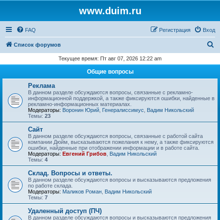
www.duim.ru
FAQ
Регистрация
Вход
П
Список форумов
о
Текущее время: Пт авг 07, 2026 12:22 am
и
Общие вопросы
с
Реклама
к
В данном разделе обсуждаются вопросы, связанные с рекламно-
информационной поддержкой, а также фиксируются ошибки, найденные в
рекламно-информационных материалах.
Модераторы:
Воронин Юрий
,
Генералиссимус
,
Вадим Никольский
Темы:
23
Сайт
В данном разделе обсуждаются вопросы, связанные с работой сайта
компании Дюйм, высказываются пожелания к нему, а также фиксируются
ошибки, найденные при отображении информации и в работе сайта.
Модераторы:
Евгений Грибов
,
Вадим Никольский
Темы:
4
Склад. Вопросы и ответы.
В данном разделе обсуждаются вопросы и высказываются предложения
по работе склада.
Модераторы:
Маликов Роман
,
Вадим Никольский
Темы:
7
Удаленный доступ (ПЧ)
В данном разделе обсуждаются вопросы и высказываются предложения