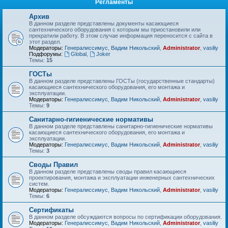
Регламенты
Архив
В данном разделе представлены документы касающиеся
сантехнического оборудования с которым мы приостановили или
прекратили работу. В этом случае информация переносится с сайта в
этот раздел.
Модераторы:
Генералиссимус
,
Вадим Никольский
,
Administrator
,
vasiliy
Подфорумы:
Global
,
Joker
Темы:
15
ГОСТы
В данном разделе представлены ГОСТы (государственные стандарты)
касающиеся сантехнического оборудования, его монтажа и
эксплуатации.
Модераторы:
Генералиссимус
,
Вадим Никольский
,
Administrator
,
vasiliy
Темы:
9
Санитарно-гигиенические нормативы
В данном разделе представлены санитарно-гигиенические нормативы
касающиеся сантехнического оборудования, его монтажа и
эксплуатации.
Модераторы:
Генералиссимус
,
Вадим Никольский
,
Administrator
,
vasiliy
Темы:
3
Своды Правил
В данном разделе представлены своды правил касающиеся
проектирования, монтажа и эксплуатации инженерных сантехнических
систем.
Модераторы:
Генералиссимус
,
Вадим Никольский
,
Administrator
,
vasiliy
Темы:
6
Сертификаты
В данном разделе обсуждаются вопросы по сертификации оборудования.
Модераторы:
Генералиссимус
,
Вадим Никольский
,
Administrator
,
vasiliy