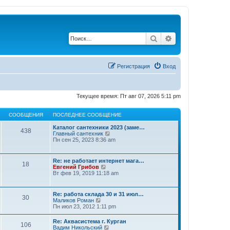
Поиск
Расширенный по
Регистрация
Вход
Текущее время: Пт авг 07, 2026 5:11 pm
СООБЩЕНИЯ
ПОСЛЕДНЕЕ СООБЩЕНИЕ
Каталог сантехники 2023 (заме…
438
П
Главный сантехник
е
Пн сен 25, 2023 8:36 am
р
е
й
Re: не работает интернет мага…
18
т
П
Евгений Грибов
и
е
Вт фев 19, 2019 11:18 am
к
р
п
е
о
й
Re: работа склада 30 и 31 июл…
с
30
т
П
Маликов Роман
л
и
е
Пн июл 23, 2012 1:11 pm
е
к
р
д
п
е
н
Re: Аквасистема г. Курган
о
106
й
е
П
Вадим Никольский
с