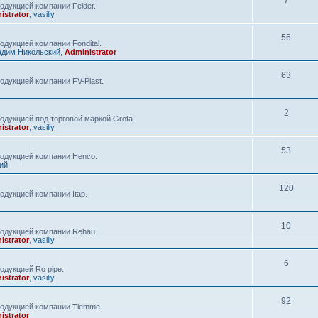
7
одукцией компании Felder.
istrator
,
vasiliy
56
дукцией компании Fondital.
адим Никольский
,
Administrator
63
одукцией компании FV-Plast.
2
одукцией под торговой маркой Grota.
istrator
,
vasiliy
53
родукцией компании Henco.
ий
120
одукцией компании Itap.
10
родукцией компании Rehau.
istrator
,
vasiliy
6
одукцией Ro pipe.
istrator
,
vasiliy
92
родукцией компании Tiemme.
istrator