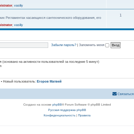
istrator
,
vasiliy
1
ких Регламентах касающихся сантехнического оборудования, его
istrator
,
vasiliy
Забыли пароль?
|
Запомнить меня
тя (основано на активности пользователей за последние 5 минут)
m
• Новый пользователь:
Егоров Матвей
Связаться
Создано на основе
phpBB
® Forum Software © phpBB Limited
Русская поддержка phpBB
Конфиденциальность
|
Правила