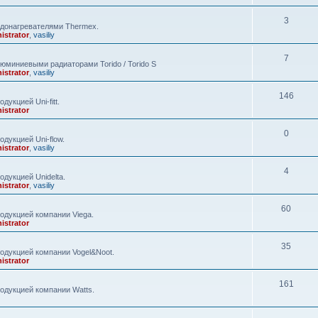
3
одонагревателями Thermex.
istrator
,
vasiliy
7
юминиевыми радиаторами Torido / Torido S
istrator
,
vasiliy
146
укцией Uni-fitt.
istrator
0
дукцией Uni-flow.
istrator
,
vasiliy
4
дукцией Unidelta.
istrator
,
vasiliy
60
одукцией компании Viega.
istrator
35
одукцией компании Vogel&Noot.
istrator
161
одукцией компании Watts.