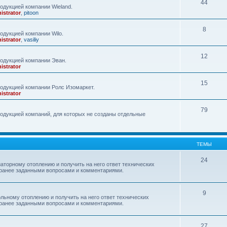
44
одукцией компании Wieland.
istrator
,
pitoon
8
одукцией компании Wilo.
istrator
,
vasiliy
12
родукцией компании Эван.
istrator
15
одукцией компании Ролс Изомаркет.
istrator
79
одукцией компаний, для которых не созданы отдельные
ТЕМЫ
24
аторному отоплению и получить на него ответ технических
с ранее заданными вопросами и комментариями.
9
льному отоплению и получить на него ответ технических
с ранее заданными вопросами и комментариями.
27