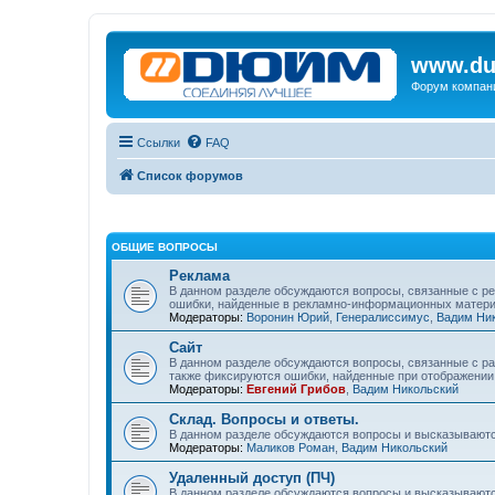
www.du
Форум компан
Ссылки
FAQ
Список форумов
ОБЩИЕ ВОПРОСЫ
Реклама
В данном разделе обсуждаются вопросы, связанные с р
ошибки, найденные в рекламно-информационных матери
Модераторы:
Воронин Юрий
,
Генералиссимус
,
Вадим Ни
Сайт
В данном разделе обсуждаются вопросы, связанные с ра
также фиксируются ошибки, найденные при отображении 
Модераторы:
Евгений Грибов
,
Вадим Никольский
Склад. Вопросы и ответы.
В данном разделе обсуждаются вопросы и высказываютс
Модераторы:
Маликов Роман
,
Вадим Никольский
Удаленный доступ (ПЧ)
В данном разделе обсуждаются вопросы и высказываютс