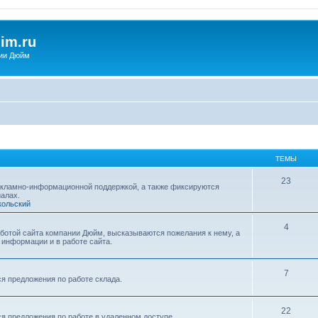
im.ru
ии Дюйм
ТЕМЫ
23
екламно-информационной поддержкой, а также фиксируются
алах.
кольский
4
ботой сайта компании Дюйм, высказываются пожелания к нему, а
информации и в работе сайта.
7
я предложения по работе склада.
22
я предложения по работе в удаленном доступе.