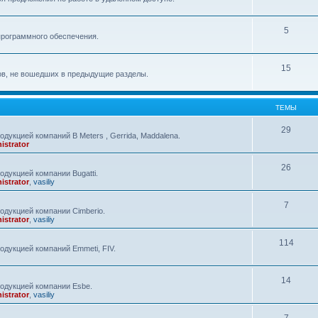
5
программного обеспечения.
15
ов, не вошедших в предыдущие разделы.
ТЕМЫ
29
дукцией компаний B Meters , Gerrida, Maddalena.
istrator
26
дукцией компании Bugatti.
istrator
,
vasiliy
7
одукцией компании Cimberio.
istrator
,
vasiliy
114
одукцией компаний Emmeti, FIV.
14
одукцией компании Esbe.
istrator
,
vasiliy