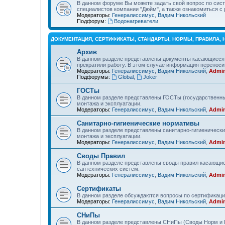
В данном форуме Вы можете задать свой вопрос по сист
специалистов компании "Дюйм", а также ознакомиться 
Модераторы:
Генералиссимус
,
Вадим Никольский
Подфорум:
Водонагреватели
ДОКУМЕНТАЦИЯ, СЕРТИФИКАТЫ, СТАНДАРТЫ, НОРМЫ, ПРАВИЛА,
Архив
В данном разделе представлены документы касающиеся 
прекратили работу. В этом случае информация переносит
Модераторы:
Генералиссимус
,
Вадим Никольский
,
Admin
Подфорумы:
Global
,
Joker
ГОСТы
В данном разделе представлены ГОСТы (государственны
монтажа и эксплуатации.
Модераторы:
Генералиссимус
,
Вадим Никольский
,
Admin
Санитарно-гигиенические нормативы
В данном разделе представлены санитарно-гигиеническ
монтажа и эксплуатации.
Модераторы:
Генералиссимус
,
Вадим Никольский
,
Admin
Своды Правил
В данном разделе представлены своды правил касающие
сантехнических систем.
Модераторы:
Генералиссимус
,
Вадим Никольский
,
Admin
Сертификаты
В данном разделе обсуждаются вопросы по сертификаци
Модераторы:
Генералиссимус
,
Вадим Никольский
,
Admin
СНиПы
В данном разделе представлены СНиПы (Своды Норм и П