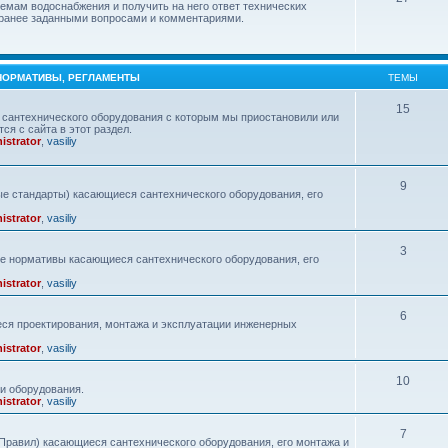
емам водоснабжения и получить на него ответ технических
с ранее заданными вопросами и комментариями.
 НОРМАТИВЫ, РЕГЛАМЕНТЫ
ТЕМЫ
15
сантехнического оборудования с которым мы приостановили или
ся с сайта в этот раздел.
istrator
,
vasiliy
9
е стандарты) касающиеся сантехнического оборудования, его
istrator
,
vasiliy
3
ие нормативы касающиеся сантехнического оборудования, его
istrator
,
vasiliy
6
ся проектирования, монтажа и эксплуатации инженерных
istrator
,
vasiliy
10
и оборудования.
istrator
,
vasiliy
7
равил) касающиеся сантехнического оборудования, его монтажа и