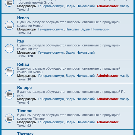
торговой маркой Grota.
Модераторы:
Генералиссимус
,
Вадим Никольский
,
Administrator
,
vasiliy
Темы:
2
Henco
В данном разделе обсуждаются вопросы, связанные с продукцией
компании Henco.
Модераторы:
Генералиссимус
,
Николай
,
Вадим Никольский
Темы:
53
Itap
В данном разделе обсуждаются вопросы, связанные с продукцией
компании Itap.
Модераторы:
Генералиссимус
,
Вадим Никольский
Темы:
120
Rehau
В данном разделе обсуждаются вопросы, связанные с продукцией
компании Rehau.
Модераторы:
Генералиссимус
,
Вадим Никольский
,
Administrator
,
vasiliy
Темы:
10
Ro pipe
В данном разделе обсуждаются вопросы, связанные с продукцией Ro
pipe.
Модераторы:
Генералиссимус
,
Вадим Никольский
,
Administrator
,
vasiliy
Темы:
6
Tiemme
В данном разделе обсуждаются вопросы, связанные с продукцией
компании Tiemme.
Модераторы:
Генералиссимус
,
Вадим Никольский
,
Administrator
Темы:
92
Thermex