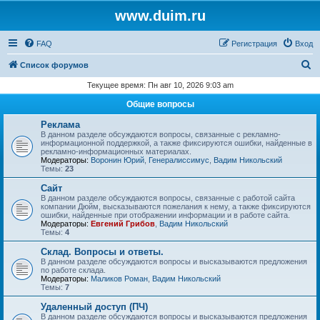
www.duim.ru
FAQ
Регистрация
Вход
П
Список форумов
о
Текущее время: Пн авг 10, 2026 9:03 am
и
Общие вопросы
с
Реклама
к
В данном разделе обсуждаются вопросы, связанные с рекламно-
информационной поддержкой, а также фиксируются ошибки, найденные в
рекламно-информационных материалах.
Модераторы:
Воронин Юрий
,
Генералиссимус
,
Вадим Никольский
Темы:
23
Сайт
В данном разделе обсуждаются вопросы, связанные с работой сайта
компании Дюйм, высказываются пожелания к нему, а также фиксируются
ошибки, найденные при отображении информации и в работе сайта.
Модераторы:
Евгений Грибов
,
Вадим Никольский
Темы:
4
Склад. Вопросы и ответы.
В данном разделе обсуждаются вопросы и высказываются предложения
по работе склада.
Модераторы:
Маликов Роман
,
Вадим Никольский
Темы:
7
Удаленный доступ (ПЧ)
В данном разделе обсуждаются вопросы и высказываются предложения