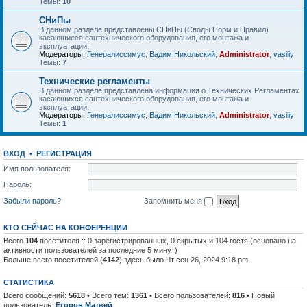
Темы:
10
СНиПы
В данном разделе представлены СНиПы (Своды Норм и Правил)
касающиеся сантехнического оборудования, его монтажа и
эксплуатации.
Модераторы:
Генералиссимус
,
Вадим Никольский
,
Administrator
,
vasiliy
Темы:
7
Технические регламенты
В данном разделе представлена информация о Технических Регламентах
касающихся сантехнического оборудования, его монтажа и
эксплуатации.
Модераторы:
Генералиссимус
,
Вадим Никольский
,
Administrator
,
vasiliy
Темы:
1
ВХОД
•
РЕГИСТРАЦИЯ
Имя пользователя:
Пароль:
Забыли пароль?
Запомнить меня
КТО СЕЙЧАС НА КОНФЕРЕНЦИИ
Всего
104
посетителя :: 0 зарегистрированных, 0 скрытых и 104 гостя (основано на
активности пользователей за последние 5 минут)
Больше всего посетителей (
4142
) здесь было Чт сен 26, 2024 9:18 pm
СТАТИСТИКА
Всего сообщений:
5618
• Всего тем:
1361
• Всего пользователей:
816
• Новый
пользователь:
Егоров Матвей