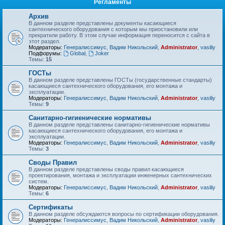
Регламенты
Архив
В данном разделе представлены документы касающиеся
сантехнического оборудования с которым мы приостановили или
прекратили работу. В этом случае информация переносится с сайта в
этот раздел.
Модераторы:
Генералиссимус
,
Вадим Никольский
,
Administrator
,
vasiliy
Подфорумы:
Global
,
Joker
Темы:
15
ГОСТы
В данном разделе представлены ГОСТы (государственные стандарты)
касающиеся сантехнического оборудования, его монтажа и
эксплуатации.
Модераторы:
Генералиссимус
,
Вадим Никольский
,
Administrator
,
vasiliy
Темы:
9
Санитарно-гигиенические нормативы
В данном разделе представлены санитарно-гигиенические нормативы
касающиеся сантехнического оборудования, его монтажа и
эксплуатации.
Модераторы:
Генералиссимус
,
Вадим Никольский
,
Administrator
,
vasiliy
Темы:
3
Своды Правил
В данном разделе представлены своды правил касающиеся
проектирования, монтажа и эксплуатации инженерных сантехнических
систем.
Модераторы:
Генералиссимус
,
Вадим Никольский
,
Administrator
,
vasiliy
Темы:
6
Сертификаты
В данном разделе обсуждаются вопросы по сертификации оборудования.
Модераторы:
Генералиссимус
,
Вадим Никольский
,
Administrator
,
vasiliy