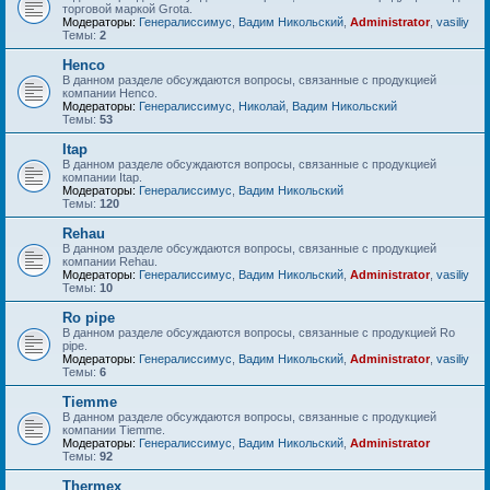
торговой маркой Grota.
Модераторы:
Генералиссимус
,
Вадим Никольский
,
Administrator
,
vasiliy
Темы:
2
Henco
В данном разделе обсуждаются вопросы, связанные с продукцией
компании Henco.
Модераторы:
Генералиссимус
,
Николай
,
Вадим Никольский
Темы:
53
Itap
В данном разделе обсуждаются вопросы, связанные с продукцией
компании Itap.
Модераторы:
Генералиссимус
,
Вадим Никольский
Темы:
120
Rehau
В данном разделе обсуждаются вопросы, связанные с продукцией
компании Rehau.
Модераторы:
Генералиссимус
,
Вадим Никольский
,
Administrator
,
vasiliy
Темы:
10
Ro pipe
В данном разделе обсуждаются вопросы, связанные с продукцией Ro
pipe.
Модераторы:
Генералиссимус
,
Вадим Никольский
,
Administrator
,
vasiliy
Темы:
6
Tiemme
В данном разделе обсуждаются вопросы, связанные с продукцией
компании Tiemme.
Модераторы:
Генералиссимус
,
Вадим Никольский
,
Administrator
Темы:
92
Thermex