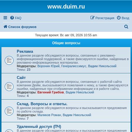
www.duim.ru
FAQ
Регистрация
Вход
П
Список форумов
о
Текущее время: Вс авг 09, 2026 10:55 am
и
Общие вопросы
с
Реклама
к
В данном разделе обсуждаются вопросы, связанные с рекламно-
информационной поддержкой, а также фиксируются ошибки, найденные в
рекламно-информационных материалах.
Модераторы:
Воронин Юрий
,
Генералиссимус
,
Вадим Никольский
Темы:
23
Сайт
В данном разделе обсуждаются вопросы, связанные с работой сайта
компании Дюйм, высказываются пожелания к нему, а также фиксируются
ошибки, найденные при отображении информации и в работе сайта.
Модераторы:
Евгений Грибов
,
Вадим Никольский
Темы:
4
Склад. Вопросы и ответы.
В данном разделе обсуждаются вопросы и высказываются предложения
по работе склада.
Модераторы:
Маликов Роман
,
Вадим Никольский
Темы:
7
Удаленный доступ (ПЧ)
В данном разделе обсуждаются вопросы и высказываются предложения