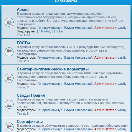
Регламенты
Архив
В данном разделе представлены документы касающиеся
сантехнического оборудования с которым мы приостановили или
прекратили работу. В этом случае информация переносится с сайта в
этот раздел.
Модераторы:
Генералиссимус
,
Вадим Никольский
,
Administrator
,
vasiliy
Подфорумы:
Global
,
Joker
Темы:
15
ГОСТы
В данном разделе представлены ГОСТы (государственные стандарты)
касающиеся сантехнического оборудования, его монтажа и
эксплуатации.
Модераторы:
Генералиссимус
,
Вадим Никольский
,
Administrator
,
vasiliy
Темы:
9
Санитарно-гигиенические нормативы
В данном разделе представлены санитарно-гигиенические нормативы
касающиеся сантехнического оборудования, его монтажа и
эксплуатации.
Модераторы:
Генералиссимус
,
Вадим Никольский
,
Administrator
,
vasiliy
Темы:
3
Своды Правил
В данном разделе представлены своды правил касающиеся
проектирования, монтажа и эксплуатации инженерных сантехнических
систем.
Модераторы:
Генералиссимус
,
Вадим Никольский
,
Administrator
,
vasiliy
Темы:
6
Сертификаты
В данном разделе обсуждаются вопросы по сертификации оборудования.
Модераторы:
Генералиссимус
,
Вадим Никольский
,
Administrator
,
vasiliy