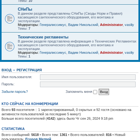
Темы:
10
СНиПы
В данном разделе представлены СНиПы (Своды Норм и Правил)
касающиеся сантехнического оборудования, его монтажа и
эксплуатации.
Модераторы:
Генералиссимус
,
Вадим Никольский
,
Administrator
,
vasiliy
Темы:
7
Технические регламенты
В данном разделе представлена информация о Технических Регламентах
касающихся сантехнического оборудования, его монтажа и
эксплуатации.
Модераторы:
Генералиссимус
,
Вадим Никольский
,
Administrator
,
vasiliy
Темы:
1
ВХОД
•
РЕГИСТРАЦИЯ
Имя пользователя:
Пароль:
Забыли пароль?
Запомнить меня
КТО СЕЙЧАС НА КОНФЕРЕНЦИИ
Всего
93
посетителя :: 1 зарегистрированный, 0 скрытых и 92 гостя (основано на
активности пользователей за последние 5 минут)
Больше всего посетителей (
4142
) здесь было Чт сен 26, 2024 9:18 pm
СТАТИСТИКА
Всего сообщений:
5618
• Всего тем:
1361
• Всего пользователей:
816
• Новый
пользователь:
Егоров Матвей