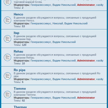
торговой маркой Grota.
Модераторы:
Генералиссимус
,
Вадим Никольский
,
Administrator
,
vasiliy
Темы:
2
Henco
В данном разделе обсуждаются вопросы, связанные с продукцией
компании Henco.
Модераторы:
Генералиссимус
,
Николай
,
Вадим Никольский
Темы:
53
Itap
В данном разделе обсуждаются вопросы, связанные с продукцией
компании Itap.
Модераторы:
Генералиссимус
,
Вадим Никольский
Темы:
120
Rehau
В данном разделе обсуждаются вопросы, связанные с продукцией
компании Rehau.
Модераторы:
Генералиссимус
,
Вадим Никольский
,
Administrator
,
vasiliy
Темы:
10
Ro pipe
В данном разделе обсуждаются вопросы, связанные с продукцией Ro
pipe.
Модераторы:
Генералиссимус
,
Вадим Никольский
,
Administrator
,
vasiliy
Темы:
6
Tiemme
В данном разделе обсуждаются вопросы, связанные с продукцией
компании Tiemme.
Модераторы:
Генералиссимус
,
Вадим Никольский
,
Administrator
Темы:
92
Thermex