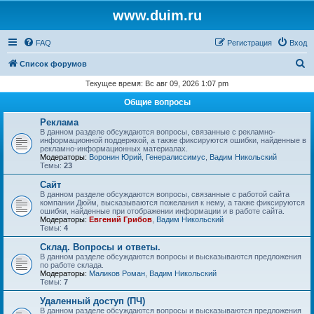
www.duim.ru
FAQ
Регистрация
Вход
П
Список форумов
о
Текущее время: Вс авг 09, 2026 1:07 pm
и
Общие вопросы
с
Реклама
к
В данном разделе обсуждаются вопросы, связанные с рекламно-
информационной поддержкой, а также фиксируются ошибки, найденные в
рекламно-информационных материалах.
Модераторы:
Воронин Юрий
,
Генералиссимус
,
Вадим Никольский
Темы:
23
Сайт
В данном разделе обсуждаются вопросы, связанные с работой сайта
компании Дюйм, высказываются пожелания к нему, а также фиксируются
ошибки, найденные при отображении информации и в работе сайта.
Модераторы:
Евгений Грибов
,
Вадим Никольский
Темы:
4
Склад. Вопросы и ответы.
В данном разделе обсуждаются вопросы и высказываются предложения
по работе склада.
Модераторы:
Маликов Роман
,
Вадим Никольский
Темы:
7
Удаленный доступ (ПЧ)
В данном разделе обсуждаются вопросы и высказываются предложения