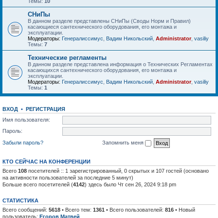
Темы:
10
СНиПы
В данном разделе представлены СНиПы (Своды Норм и Правил)
касающиеся сантехнического оборудования, его монтажа и
эксплуатации.
Модераторы:
Генералиссимус
,
Вадим Никольский
,
Administrator
,
vasiliy
Темы:
7
Технические регламенты
В данном разделе представлена информация о Технических Регламентах
касающихся сантехнического оборудования, его монтажа и
эксплуатации.
Модераторы:
Генералиссимус
,
Вадим Никольский
,
Administrator
,
vasiliy
Темы:
1
ВХОД
•
РЕГИСТРАЦИЯ
Имя пользователя:
Пароль:
Забыли пароль?
Запомнить меня
КТО СЕЙЧАС НА КОНФЕРЕНЦИИ
Всего
108
посетителей :: 1 зарегистрированный, 0 скрытых и 107 гостей (основано
на активности пользователей за последние 5 минут)
Больше всего посетителей (
4142
) здесь было Чт сен 26, 2024 9:18 pm
СТАТИСТИКА
Всего сообщений:
5618
• Всего тем:
1361
• Всего пользователей:
816
• Новый
пользователь:
Егоров Матвей