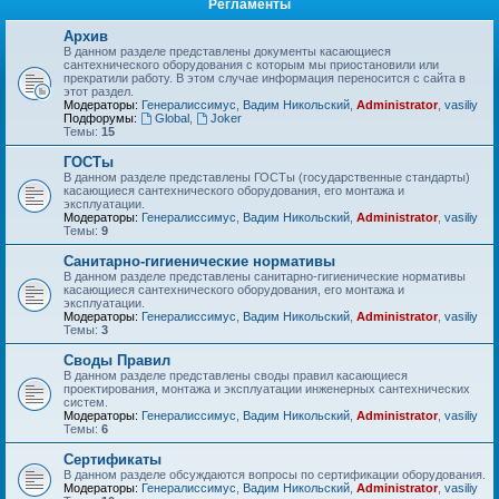
Регламенты
Архив
В данном разделе представлены документы касающиеся
сантехнического оборудования с которым мы приостановили или
прекратили работу. В этом случае информация переносится с сайта в
этот раздел.
Модераторы:
Генералиссимус
,
Вадим Никольский
,
Administrator
,
vasiliy
Подфорумы:
Global
,
Joker
Темы:
15
ГОСТы
В данном разделе представлены ГОСТы (государственные стандарты)
касающиеся сантехнического оборудования, его монтажа и
эксплуатации.
Модераторы:
Генералиссимус
,
Вадим Никольский
,
Administrator
,
vasiliy
Темы:
9
Санитарно-гигиенические нормативы
В данном разделе представлены санитарно-гигиенические нормативы
касающиеся сантехнического оборудования, его монтажа и
эксплуатации.
Модераторы:
Генералиссимус
,
Вадим Никольский
,
Administrator
,
vasiliy
Темы:
3
Своды Правил
В данном разделе представлены своды правил касающиеся
проектирования, монтажа и эксплуатации инженерных сантехнических
систем.
Модераторы:
Генералиссимус
,
Вадим Никольский
,
Administrator
,
vasiliy
Темы:
6
Сертификаты
В данном разделе обсуждаются вопросы по сертификации оборудования.
Модераторы:
Генералиссимус
,
Вадим Никольский
,
Administrator
,
vasiliy