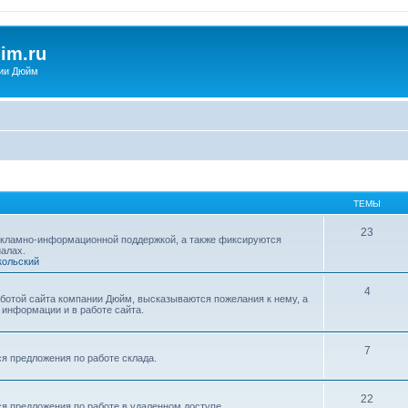
im.ru
ии Дюйм
ТЕМЫ
23
екламно-информационной поддержкой, а также фиксируются
алах.
кольский
4
ботой сайта компании Дюйм, высказываются пожелания к нему, а
информации и в работе сайта.
7
я предложения по работе склада.
22
я предложения по работе в удаленном доступе.