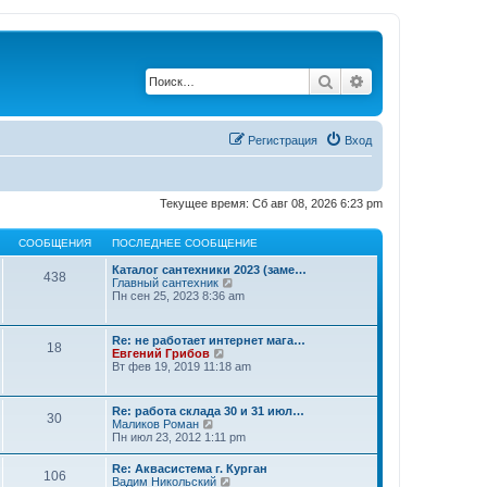
Поиск
Расширенный по
Регистрация
Вход
Текущее время: Сб авг 08, 2026 6:23 pm
СООБЩЕНИЯ
ПОСЛЕДНЕЕ СООБЩЕНИЕ
Каталог сантехники 2023 (заме…
438
П
Главный сантехник
е
Пн сен 25, 2023 8:36 am
р
е
й
Re: не работает интернет мага…
18
т
П
Евгений Грибов
и
е
Вт фев 19, 2019 11:18 am
к
р
п
е
о
й
Re: работа склада 30 и 31 июл…
с
30
т
П
Маликов Роман
л
и
е
Пн июл 23, 2012 1:11 pm
е
к
р
д
п
е
н
Re: Аквасистема г. Курган
о
106
й
е
П
Вадим Никольский
с