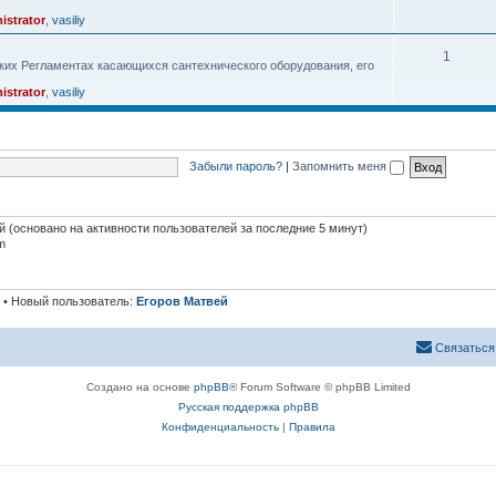
istrator
,
vasiliy
1
ких Регламентах касающихся сантехнического оборудования, его
istrator
,
vasiliy
Забыли пароль?
|
Запомнить меня
ей (основано на активности пользователей за последние 5 минут)
m
• Новый пользователь:
Егоров Матвей
Связаться
Создано на основе
phpBB
® Forum Software © phpBB Limited
Русская поддержка phpBB
Конфиденциальность
|
Правила