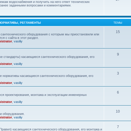
емам водоснабжения и получить на него ответ технических
с ранее заданными вопросами и комментариями.
 НОРМАТИВЫ, РЕГЛАМЕНТЫ
ТЕМЫ
15
сантехнического оборудования с которым мы приостановили или
ся с сайта в этот раздел.
istrator
,
vasiliy
9
е стандарты) касающиеся сантехнического оборудования, его
istrator
,
vasiliy
3
ие нормативы касающиеся сантехнического оборудования, его
istrator
,
vasiliy
6
ся проектирования, монтажа и эксплуатации инженерных
istrator
,
vasiliy
10
и оборудования.
istrator
,
vasiliy
7
равил) касающиеся сантехнического оборудования, его монтажа и