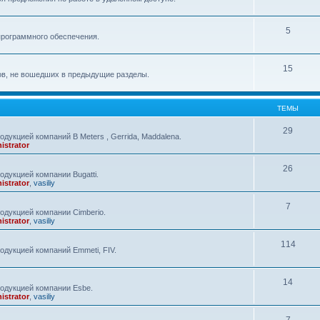
5
программного обеспечения.
15
ов, не вошедших в предыдущие разделы.
ТЕМЫ
29
дукцией компаний B Meters , Gerrida, Maddalena.
istrator
26
дукцией компании Bugatti.
istrator
,
vasiliy
7
одукцией компании Cimberio.
istrator
,
vasiliy
114
одукцией компаний Emmeti, FIV.
14
одукцией компании Esbe.
istrator
,
vasiliy