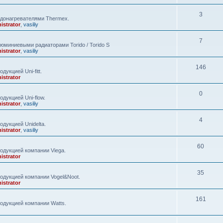
3
одонагревателями Thermex.
istrator
,
vasiliy
7
юминиевыми радиаторами Torido / Torido S
istrator
,
vasiliy
146
укцией Uni-fitt.
istrator
0
дукцией Uni-flow.
istrator
,
vasiliy
4
дукцией Unidelta.
istrator
,
vasiliy
60
одукцией компании Viega.
istrator
35
одукцией компании Vogel&Noot.
istrator
161
одукцией компании Watts.