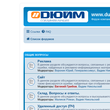
www.du
Форум компан
Ссылки
FAQ
Список форумов
ОБЩИЕ ВОПРОСЫ
Реклама
В данном разделе обсуждаются вопросы, связанные с р
ошибки, найденные в рекламно-информационных матери
Модераторы:
Воронин Юрий
,
Генералиссимус
,
Вадим Ни
Сайт
В данном разделе обсуждаются вопросы, связанные с ра
также фиксируются ошибки, найденные при отображении 
Модераторы:
Евгений Грибов
,
Вадим Никольский
Склад. Вопросы и ответы.
В данном разделе обсуждаются вопросы и высказываютс
Модераторы:
Маликов Роман
,
Вадим Никольский
Удаленный доступ (ПЧ)
В данном разделе обсуждаются вопросы и высказываютс