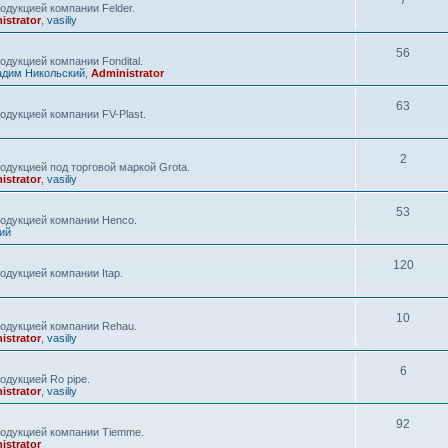
7
одукцией компании Felder.
istrator
,
vasiliy
56
дукцией компании Fondital.
адим Никольский
,
Administrator
63
одукцией компании FV-Plast.
2
одукцией под торговой маркой Grota.
istrator
,
vasiliy
53
родукцией компании Henco.
ий
120
одукцией компании Itap.
10
родукцией компании Rehau.
istrator
,
vasiliy
6
одукцией Ro pipe.
istrator
,
vasiliy
92
родукцией компании Tiemme.
istrator