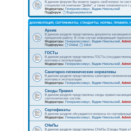
В данном форуме Вы можете задать свой вопрос по сист
специалистов компании "Дюйм", а также ознакомиться 
Модераторы:
Генералиссимус
,
Вадим Никольский
Подфорум:
Водонагреватели
ДОКУМЕНТАЦИЯ, СЕРТИФИКАТЫ, СТАНДАРТЫ, НОРМЫ, ПРАВИЛА,
Архив
В данном разделе представлены документы касающиеся 
прекратили работу. В этом случае информация переносит
Модераторы:
Генералиссимус
,
Вадим Никольский
,
Admin
Подфорумы:
Global
,
Joker
ГОСТы
В данном разделе представлены ГОСТы (государственны
монтажа и эксплуатации.
Модераторы:
Генералиссимус
,
Вадим Никольский
,
Admin
Санитарно-гигиенические нормативы
В данном разделе представлены санитарно-гигиеническ
монтажа и эксплуатации.
Модераторы:
Генералиссимус
,
Вадим Никольский
,
Admin
Своды Правил
В данном разделе представлены своды правил касающие
сантехнических систем.
Модераторы:
Генералиссимус
,
Вадим Никольский
,
Admin
Сертификаты
В данном разделе обсуждаются вопросы по сертификаци
Модераторы:
Генералиссимус
,
Вадим Никольский
,
Admin
СНиПы
В данном разделе представлены СНиПы (Своды Норм и П