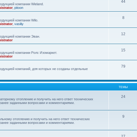
44
одукцией компании Wieland.
istrator
,
pitoon
8
одукцией компании Wilo.
istrator
,
vasiliy
12
родукцией компании Эван.
istrator
15
одукцией компании Ролс Изомаркет.
istrator
79
одукцией компаний, для которых не созданы отдельные
ТЕМЫ
24
аторному отоплению и получить на него ответ технических
с ранее заданными вопросами и комментариями.
9
льному отоплению и получить на него ответ технических
с ранее заданными вопросами и комментариями.
27