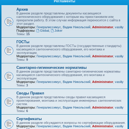
Регламенты
Архив
В данном разделе представлены документы касающиеся
сантехнического оборудования с которым мы приостановили или
прекратили работу. В этом случае информация переносится с сайта в
этот раздел.
Модераторы:
Генералиссимус
,
Вадим Никольский
,
Administrator
,
vasiliy
Подфорумы:
Global
,
Joker
Темы:
15
ГОСТы
В данном разделе представлены ГОСТы (государственные стандарты)
касающиеся сантехнического оборудования, его монтажа и
эксплуатации.
Модераторы:
Генералиссимус
,
Вадим Никольский
,
Administrator
,
vasiliy
Темы:
9
Санитарно-гигиенические нормативы
В данном разделе представлены санитарно-гигиенические нормативы
касающиеся сантехнического оборудования, его монтажа и
эксплуатации.
Модераторы:
Генералиссимус
,
Вадим Никольский
,
Administrator
,
vasiliy
Темы:
3
Своды Правил
В данном разделе представлены своды правил касающиеся
проектирования, монтажа и эксплуатации инженерных сантехнических
систем.
Модераторы:
Генералиссимус
,
Вадим Никольский
,
Administrator
,
vasiliy
Темы:
6
Сертификаты
В данном разделе обсуждаются вопросы по сертификации оборудования.
Модераторы:
Генералиссимус
,
Вадим Никольский
,
Administrator
,
vasiliy