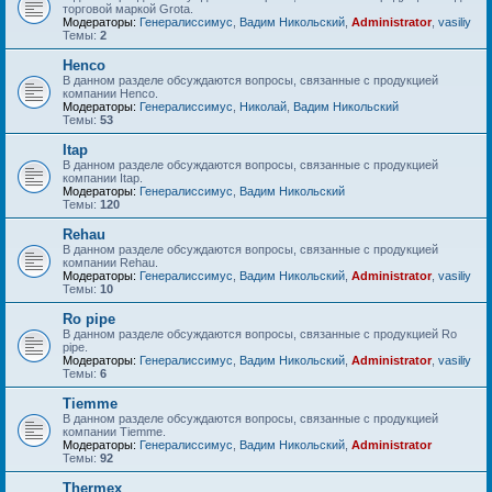
торговой маркой Grota.
Модераторы:
Генералиссимус
,
Вадим Никольский
,
Administrator
,
vasiliy
Темы:
2
Henco
В данном разделе обсуждаются вопросы, связанные с продукцией
компании Henco.
Модераторы:
Генералиссимус
,
Николай
,
Вадим Никольский
Темы:
53
Itap
В данном разделе обсуждаются вопросы, связанные с продукцией
компании Itap.
Модераторы:
Генералиссимус
,
Вадим Никольский
Темы:
120
Rehau
В данном разделе обсуждаются вопросы, связанные с продукцией
компании Rehau.
Модераторы:
Генералиссимус
,
Вадим Никольский
,
Administrator
,
vasiliy
Темы:
10
Ro pipe
В данном разделе обсуждаются вопросы, связанные с продукцией Ro
pipe.
Модераторы:
Генералиссимус
,
Вадим Никольский
,
Administrator
,
vasiliy
Темы:
6
Tiemme
В данном разделе обсуждаются вопросы, связанные с продукцией
компании Tiemme.
Модераторы:
Генералиссимус
,
Вадим Никольский
,
Administrator
Темы:
92
Thermex