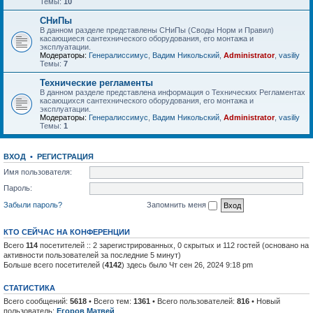
Темы:
10
СНиПы
В данном разделе представлены СНиПы (Своды Норм и Правил)
касающиеся сантехнического оборудования, его монтажа и
эксплуатации.
Модераторы:
Генералиссимус
,
Вадим Никольский
,
Administrator
,
vasiliy
Темы:
7
Технические регламенты
В данном разделе представлена информация о Технических Регламентах
касающихся сантехнического оборудования, его монтажа и
эксплуатации.
Модераторы:
Генералиссимус
,
Вадим Никольский
,
Administrator
,
vasiliy
Темы:
1
ВХОД
•
РЕГИСТРАЦИЯ
Имя пользователя:
Пароль:
Забыли пароль?
Запомнить меня
КТО СЕЙЧАС НА КОНФЕРЕНЦИИ
Всего
114
посетителей :: 2 зарегистрированных, 0 скрытых и 112 гостей (основано на
активности пользователей за последние 5 минут)
Больше всего посетителей (
4142
) здесь было Чт сен 26, 2024 9:18 pm
СТАТИСТИКА
Всего сообщений:
5618
• Всего тем:
1361
• Всего пользователей:
816
• Новый
пользователь:
Егоров Матвей