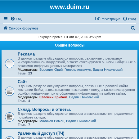
www.duim.ru
FAQ
Регистрация
Вход
П
Список форумов
о
Текущее время: Пт авг 07, 2026 3:53 pm
и
Общие вопросы
с
Реклама
к
В данном разделе обсуждаются вопросы, связанные с рекламно-
информационной поддержкой, а также фиксируются ошибки, найденные в
рекламно-информационных материалах.
Модераторы:
Воронин Юрий
,
Генералиссимус
,
Вадим Никольский
Темы:
23
Сайт
В данном разделе обсуждаются вопросы, связанные с работой сайта
компании Дюйм, высказываются пожелания к нему, а также фиксируются
ошибки, найденные при отображении информации и в работе сайта.
Модераторы:
Евгений Грибов
,
Вадим Никольский
Темы:
4
Склад. Вопросы и ответы.
В данном разделе обсуждаются вопросы и высказываются предложения
по работе склада.
Модераторы:
Маликов Роман
,
Вадим Никольский
Темы:
7
Удаленный доступ (ПЧ)
В данном разделе обсуждаются вопросы и высказываются предложения