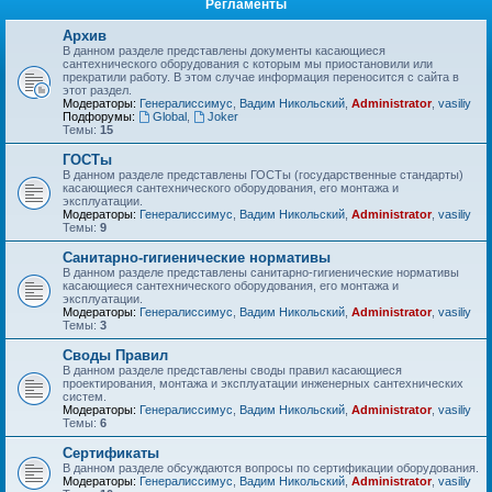
Регламенты
Архив
В данном разделе представлены документы касающиеся
сантехнического оборудования с которым мы приостановили или
прекратили работу. В этом случае информация переносится с сайта в
этот раздел.
Модераторы:
Генералиссимус
,
Вадим Никольский
,
Administrator
,
vasiliy
Подфорумы:
Global
,
Joker
Темы:
15
ГОСТы
В данном разделе представлены ГОСТы (государственные стандарты)
касающиеся сантехнического оборудования, его монтажа и
эксплуатации.
Модераторы:
Генералиссимус
,
Вадим Никольский
,
Administrator
,
vasiliy
Темы:
9
Санитарно-гигиенические нормативы
В данном разделе представлены санитарно-гигиенические нормативы
касающиеся сантехнического оборудования, его монтажа и
эксплуатации.
Модераторы:
Генералиссимус
,
Вадим Никольский
,
Administrator
,
vasiliy
Темы:
3
Своды Правил
В данном разделе представлены своды правил касающиеся
проектирования, монтажа и эксплуатации инженерных сантехнических
систем.
Модераторы:
Генералиссимус
,
Вадим Никольский
,
Administrator
,
vasiliy
Темы:
6
Сертификаты
В данном разделе обсуждаются вопросы по сертификации оборудования.
Модераторы:
Генералиссимус
,
Вадим Никольский
,
Administrator
,
vasiliy