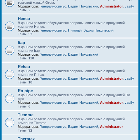
торговой маркой Grota.
Модераторы:
Генералиссимус
,
Вадим Никольский
,
Administrator
,
vasiliy
Темы:
2
Henco
В данном разделе обсуждаются вопросы, связанные с продукцией
компании Henco.
Модераторы:
Генералиссимус
,
Николай
,
Вадим Никольский
Темы:
53
Itap
В данном разделе обсуждаются вопросы, связанные с продукцией
компании Itap.
Модераторы:
Генералиссимус
,
Вадим Никольский
Темы:
120
Rehau
В данном разделе обсуждаются вопросы, связанные с продукцией
компании Rehau.
Модераторы:
Генералиссимус
,
Вадим Никольский
,
Administrator
,
vasiliy
Темы:
10
Ro pipe
В данном разделе обсуждаются вопросы, связанные с продукцией Ro
pipe.
Модераторы:
Генералиссимус
,
Вадим Никольский
,
Administrator
,
vasiliy
Темы:
6
Tiemme
В данном разделе обсуждаются вопросы, связанные с продукцией
компании Tiemme.
Модераторы:
Генералиссимус
,
Вадим Никольский
,
Administrator
Темы:
92
Thermex