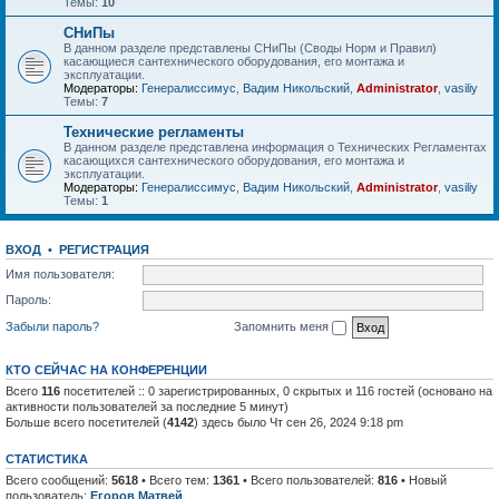
Темы:
10
СНиПы
В данном разделе представлены СНиПы (Своды Норм и Правил)
касающиеся сантехнического оборудования, его монтажа и
эксплуатации.
Модераторы:
Генералиссимус
,
Вадим Никольский
,
Administrator
,
vasiliy
Темы:
7
Технические регламенты
В данном разделе представлена информация о Технических Регламентах
касающихся сантехнического оборудования, его монтажа и
эксплуатации.
Модераторы:
Генералиссимус
,
Вадим Никольский
,
Administrator
,
vasiliy
Темы:
1
ВХОД
•
РЕГИСТРАЦИЯ
Имя пользователя:
Пароль:
Забыли пароль?
Запомнить меня
КТО СЕЙЧАС НА КОНФЕРЕНЦИИ
Всего
116
посетителей :: 0 зарегистрированных, 0 скрытых и 116 гостей (основано на
активности пользователей за последние 5 минут)
Больше всего посетителей (
4142
) здесь было Чт сен 26, 2024 9:18 pm
СТАТИСТИКА
Всего сообщений:
5618
• Всего тем:
1361
• Всего пользователей:
816
• Новый
пользователь:
Егоров Матвей