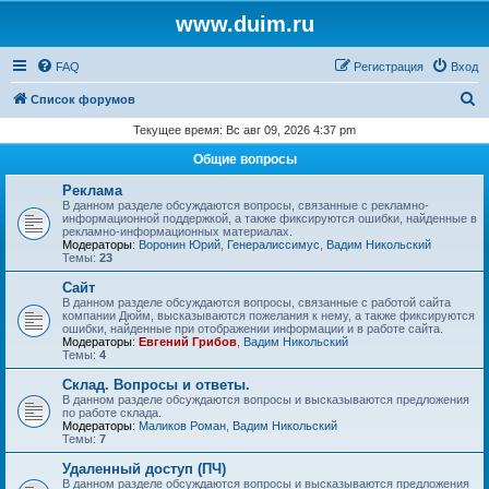
www.duim.ru
FAQ
Регистрация
Вход
П
Список форумов
о
Текущее время: Вс авг 09, 2026 4:37 pm
и
Общие вопросы
с
Реклама
к
В данном разделе обсуждаются вопросы, связанные с рекламно-
информационной поддержкой, а также фиксируются ошибки, найденные в
рекламно-информационных материалах.
Модераторы:
Воронин Юрий
,
Генералиссимус
,
Вадим Никольский
Темы:
23
Сайт
В данном разделе обсуждаются вопросы, связанные с работой сайта
компании Дюйм, высказываются пожелания к нему, а также фиксируются
ошибки, найденные при отображении информации и в работе сайта.
Модераторы:
Евгений Грибов
,
Вадим Никольский
Темы:
4
Склад. Вопросы и ответы.
В данном разделе обсуждаются вопросы и высказываются предложения
по работе склада.
Модераторы:
Маликов Роман
,
Вадим Никольский
Темы:
7
Удаленный доступ (ПЧ)
В данном разделе обсуждаются вопросы и высказываются предложения