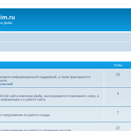
im.ru
ии Дюйм
ТЕМЫ
23
екламно-информационной поддержкой, а также фиксируются
алах.
кольский
4
ботой сайта компании Дюйм, высказываются пожелания к нему, а
информации и в работе сайта.
7
я предложения по работе склада.
22
я предложения по работе в удаленном доступе.