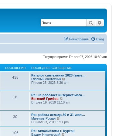
Поиск
Расширенный по
Регистрация
Вход
Текущее время: Пт авг 07, 2026 10:30 am
СООБЩЕНИЯ
ПОСЛЕДНЕЕ СООБЩЕНИЕ
Каталог сантехники 2023 (заме…
438
П
Главный сантехник
е
Пн сен 25, 2023 8:36 am
р
е
й
Re: не работает интернет мага…
18
т
П
Евгений Грибов
и
е
Вт фев 19, 2019 11:18 am
к
р
п
е
о
й
Re: работа склада 30 и 31 июл…
с
30
т
П
Маликов Роман
л
и
е
Пн июл 23, 2012 1:11 pm
е
к
р
д
п
е
н
Re: Аквасистема г. Курган
о
106
й
е
П
Вадим Никольский
с