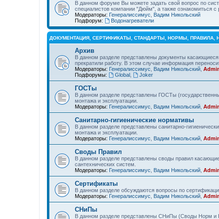
В данном форуме Вы можете задать свой вопрос по сист
специалистов компании "Дюйм", а также ознакомиться 
Модераторы:
Генералиссимус
,
Вадим Никольский
Подфорум:
Водонагреватели
ДОКУМЕНТАЦИЯ, СЕРТИФИКАТЫ, СТАНДАРТЫ, НОРМЫ, ПРАВИЛА,
Архив
В данном разделе представлены документы касающиеся 
прекратили работу. В этом случае информация переносит
Модераторы:
Генералиссимус
,
Вадим Никольский
,
Admin
Подфорумы:
Global
,
Joker
ГОСТы
В данном разделе представлены ГОСТы (государственны
монтажа и эксплуатации.
Модераторы:
Генералиссимус
,
Вадим Никольский
,
Admin
Санитарно-гигиенические нормативы
В данном разделе представлены санитарно-гигиеническ
монтажа и эксплуатации.
Модераторы:
Генералиссимус
,
Вадим Никольский
,
Admin
Своды Правил
В данном разделе представлены своды правил касающие
сантехнических систем.
Модераторы:
Генералиссимус
,
Вадим Никольский
,
Admin
Сертификаты
В данном разделе обсуждаются вопросы по сертификаци
Модераторы:
Генералиссимус
,
Вадим Никольский
,
Admin
СНиПы
В данном разделе представлены СНиПы (Своды Норм и П