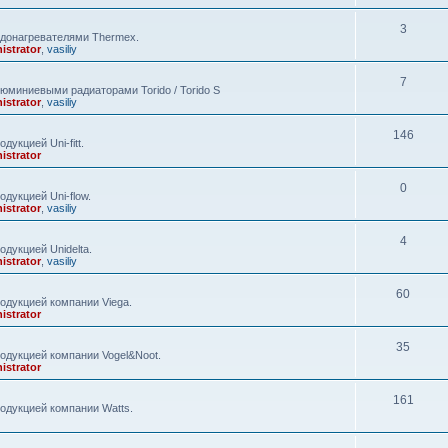
3
одонагревателями Thermex.
istrator
,
vasiliy
7
юминиевыми радиаторами Torido / Torido S
istrator
,
vasiliy
146
укцией Uni-fitt.
istrator
0
дукцией Uni-flow.
istrator
,
vasiliy
4
дукцией Unidelta.
istrator
,
vasiliy
60
одукцией компании Viega.
istrator
35
одукцией компании Vogel&Noot.
istrator
161
одукцией компании Watts.