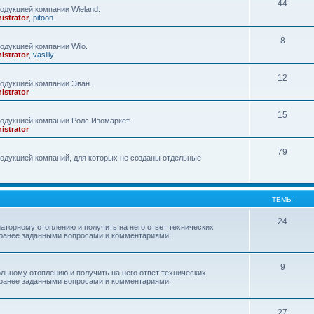
44
одукцией компании Wieland.
istrator
,
pitoon
8
одукцией компании Wilo.
istrator
,
vasiliy
12
родукцией компании Эван.
istrator
15
одукцией компании Ролс Изомаркет.
istrator
79
одукцией компаний, для которых не созданы отдельные
ТЕМЫ
24
аторному отоплению и получить на него ответ технических
с ранее заданными вопросами и комментариями.
9
льному отоплению и получить на него ответ технических
с ранее заданными вопросами и комментариями.
27