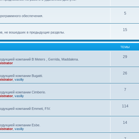
5
программного обеспечения.
15
ов, не вошедших в предыдущие разделы.
ТЕМЫ
29
дукцией компаний B Meters , Gerrida, Maddalena.
istrator
26
дукцией компании Bugatti.
istrator
,
vasiliy
7
одукцией компании Cimberio.
istrator
,
vasiliy
114
одукцией компаний Emmeti, FIV.
14
одукцией компании Esbe.
istrator
,
vasiliy