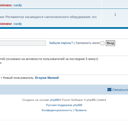
istrator
,
vasiliy
1
ких Регламентах касающихся сантехнического оборудования, его
istrator
,
vasiliy
Забыли пароль?
|
Запомнить меня
стей (основано на активности пользователей за последние 5 минут)
m
• Новый пользователь:
Егоров Матвей
Связаться
Создано на основе
phpBB
® Forum Software © phpBB Limited
Русская поддержка phpBB
Конфиденциальность
|
Правила