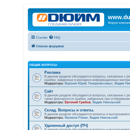
www.du
Форум компан
Ссылки
FAQ
Список форумов
ОБЩИЕ ВОПРОСЫ
Реклама
В данном разделе обсуждаются вопросы, связанные с р
ошибки, найденные в рекламно-информационных матери
Модераторы:
Воронин Юрий
,
Генералиссимус
,
Вадим Ни
Сайт
В данном разделе обсуждаются вопросы, связанные с ра
также фиксируются ошибки, найденные при отображении 
Модераторы:
Евгений Грибов
,
Вадим Никольский
Склад. Вопросы и ответы.
В данном разделе обсуждаются вопросы и высказываютс
Модераторы:
Маликов Роман
,
Вадим Никольский
Удаленный доступ (ПЧ)
В данном разделе обсуждаются вопросы и высказываютс