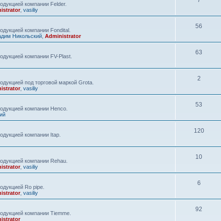
7
одукцией компании Felder.
istrator
,
vasiliy
56
дукцией компании Fondital.
адим Никольский
,
Administrator
63
одукцией компании FV-Plast.
2
одукцией под торговой маркой Grota.
istrator
,
vasiliy
53
родукцией компании Henco.
ий
120
одукцией компании Itap.
10
родукцией компании Rehau.
istrator
,
vasiliy
6
одукцией Ro pipe.
istrator
,
vasiliy
92
родукцией компании Tiemme.
istrator