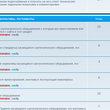
емам водоснабжения и получить на него ответ технических
с ранее заданными вопросами и комментариями.
 НОРМАТИВЫ, РЕГЛАМЕНТЫ
ТЕМЫ
15
сантехнического оборудования с которым мы приостановили или
ся с сайта в этот раздел.
istrator
,
vasiliy
9
е стандарты) касающиеся сантехнического оборудования, его
istrator
,
vasiliy
3
ие нормативы касающиеся сантехнического оборудования, его
istrator
,
vasiliy
6
ся проектирования, монтажа и эксплуатации инженерных
istrator
,
vasiliy
10
и оборудования.
istrator
,
vasiliy
7
равил) касающиеся сантехнического оборудования, его монтажа и