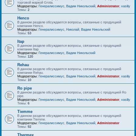
торговой маркой Grota.
Модераторы:
Генералиссимус
,
Вадим Никольский
,
Administrator
,
vasiliy
Темы:
2
Henco
В данном разделе обсуждаются вопросы, связанные с продукцией
компании Henco.
Модераторы:
Генералиссимус
,
Николай
,
Вадим Никольский
Темы:
53
Itap
В данном разделе обсуждаются вопросы, связанные с продукцией
компании Itap.
Модераторы:
Генералиссимус
,
Вадим Никольский
Темы:
120
Rehau
В данном разделе обсуждаются вопросы, связанные с продукцией
компании Rehau.
Модераторы:
Генералиссимус
,
Вадим Никольский
,
Administrator
,
vasiliy
Темы:
10
Ro pipe
В данном разделе обсуждаются вопросы, связанные с продукцией Ro
pipe.
Модераторы:
Генералиссимус
,
Вадим Никольский
,
Administrator
,
vasiliy
Темы:
6
Tiemme
В данном разделе обсуждаются вопросы, связанные с продукцией
компании Tiemme.
Модераторы:
Генералиссимус
,
Вадим Никольский
,
Administrator
Темы:
92
Thermex