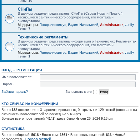
Темы:
10
СНиПы
В данном разделе представлены СНиПы (Своды Норм и Правил)
касающиеся сантехнического оборудования, его монтажа и
эксплуатации.
Модераторы:
Генералиссимус
,
Вадим Никольский
,
Administrator
,
vasiliy
Темы:
7
Технические регламенты
В данном разделе представлена информация о Технических Регламентах
касающихся сантехнического оборудования, его монтажа и
эксплуатации.
Модераторы:
Генералиссимус
,
Вадим Никольский
,
Administrator
,
vasiliy
Темы:
1
ВХОД
•
РЕГИСТРАЦИЯ
Имя пользователя:
Пароль:
Забыли пароль?
Запомнить меня
КТО СЕЙЧАС НА КОНФЕРЕНЦИИ
Всего
132
посетителя :: 3 зарегистрированных, 0 скрытых и 129 гостей (основано на
активности пользователей за последние 5 минут)
Больше всего посетителей (
4142
) здесь было Чт сен 26, 2024 9:18 pm
СТАТИСТИКА
Всего сообщений:
5618
• Всего тем:
1361
• Всего пользователей:
816
• Новый
пользователь:
Егоров Матвей