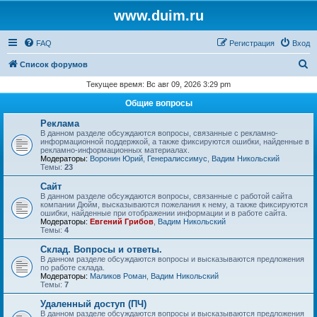
www.duim.ru
FAQ
Регистрация
Вход
П
Список форумов
о
Текущее время: Вс авг 09, 2026 3:29 pm
и
Общие вопросы
с
Реклама
к
В данном разделе обсуждаются вопросы, связанные с рекламно-
информационной поддержкой, а также фиксируются ошибки, найденные в
рекламно-информационных материалах.
Модераторы:
Воронин Юрий
,
Генералиссимус
,
Вадим Никольский
Темы:
23
Сайт
В данном разделе обсуждаются вопросы, связанные с работой сайта
компании Дюйм, высказываются пожелания к нему, а также фиксируются
ошибки, найденные при отображении информации и в работе сайта.
Модераторы:
Евгений Грибов
,
Вадим Никольский
Темы:
4
Склад. Вопросы и ответы.
В данном разделе обсуждаются вопросы и высказываются предложения
по работе склада.
Модераторы:
Маликов Роман
,
Вадим Никольский
Темы:
7
Удаленный доступ (ПЧ)
В данном разделе обсуждаются вопросы и высказываются предложения