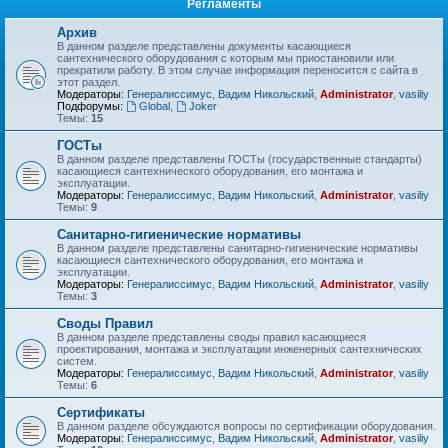
Регламенты
Архив
В данном разделе представлены документы касающиеся
сантехнического оборудования с которым мы приостановили или
прекратили работу. В этом случае информация переносится с сайта в
этот раздел.
Модераторы:
Генералиссимус
,
Вадим Никольский
,
Administrator
,
vasiliy
Подфорумы:
Global
,
Joker
Темы:
15
ГОСТы
В данном разделе представлены ГОСТы (государственные стандарты)
касающиеся сантехнического оборудования, его монтажа и
эксплуатации.
Модераторы:
Генералиссимус
,
Вадим Никольский
,
Administrator
,
vasiliy
Темы:
9
Санитарно-гигиенические нормативы
В данном разделе представлены санитарно-гигиенические нормативы
касающиеся сантехнического оборудования, его монтажа и
эксплуатации.
Модераторы:
Генералиссимус
,
Вадим Никольский
,
Administrator
,
vasiliy
Темы:
3
Своды Правил
В данном разделе представлены своды правил касающиеся
проектирования, монтажа и эксплуатации инженерных сантехнических
систем.
Модераторы:
Генералиссимус
,
Вадим Никольский
,
Administrator
,
vasiliy
Темы:
6
Сертификаты
В данном разделе обсуждаются вопросы по сертификации оборудования.
Модераторы:
Генералиссимус
,
Вадим Никольский
,
Administrator
,
vasiliy