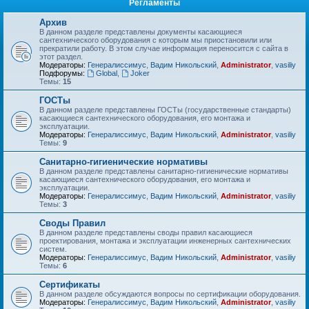
Регламенты
Архив
В данном разделе представлены документы касающиеся
сантехнического оборудования с которым мы приостановили или
прекратили работу. В этом случае информация переносится с сайта в
этот раздел.
Модераторы:
Генералиссимус
,
Вадим Никольский
,
Administrator
,
vasiliy
Подфорумы:
Global
,
Joker
Темы:
15
ГОСТы
В данном разделе представлены ГОСТы (государственные стандарты)
касающиеся сантехнического оборудования, его монтажа и
эксплуатации.
Модераторы:
Генералиссимус
,
Вадим Никольский
,
Administrator
,
vasiliy
Темы:
9
Санитарно-гигиенические нормативы
В данном разделе представлены санитарно-гигиенические нормативы
касающиеся сантехнического оборудования, его монтажа и
эксплуатации.
Модераторы:
Генералиссимус
,
Вадим Никольский
,
Administrator
,
vasiliy
Темы:
3
Своды Правил
В данном разделе представлены своды правил касающиеся
проектирования, монтажа и эксплуатации инженерных сантехнических
систем.
Модераторы:
Генералиссимус
,
Вадим Никольский
,
Administrator
,
vasiliy
Темы:
6
Сертификаты
В данном разделе обсуждаются вопросы по сертификации оборудования.
Модераторы:
Генералиссимус
,
Вадим Никольский
,
Administrator
,
vasiliy