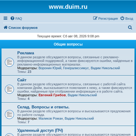
www.duim.ru
FAQ
Регистрация
Вход
П
Список форумов
о
Текущее время: Сб авг 08, 2026 9:08 pm
и
Общие вопросы
с
Реклама
к
В данном разделе обсуждаются вопросы, связанные с рекламно-
информационной поддержкой, а также фиксируются ошибки, найденные в
рекламно-информационных материалах.
Модераторы:
Воронин Юрий
,
Генералиссимус
,
Вадим Никольский
Темы:
23
Сайт
В данном разделе обсуждаются вопросы, связанные с работой сайта
компании Дюйм, высказываются пожелания к нему, а также фиксируются
ошибки, найденные при отображении информации и в работе сайта.
Модераторы:
Евгений Грибов
,
Вадим Никольский
Темы:
4
Склад. Вопросы и ответы.
В данном разделе обсуждаются вопросы и высказываются предложения
по работе склада.
Модераторы:
Маликов Роман
,
Вадим Никольский
Темы:
7
Удаленный доступ (ПЧ)
В данном разделе обсуждаются вопросы и высказываются предложения