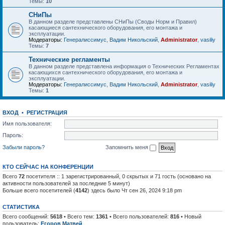
Темы:
10
СНиПы
В данном разделе представлены СНиПы (Своды Норм и Правил)
касающиеся сантехнического оборудования, его монтажа и
эксплуатации.
Модераторы:
Генералиссимус
,
Вадим Никольский
,
Administrator
,
vasiliy
Темы:
7
Технические регламенты
В данном разделе представлена информация о Технических Регламентах
касающихся сантехнического оборудования, его монтажа и
эксплуатации.
Модераторы:
Генералиссимус
,
Вадим Никольский
,
Administrator
,
vasiliy
Темы:
1
ВХОД
•
РЕГИСТРАЦИЯ
Имя пользователя:
Пароль:
Забыли пароль?
Запомнить меня
КТО СЕЙЧАС НА КОНФЕРЕНЦИИ
Всего
72
посетителя :: 1 зарегистрированный, 0 скрытых и 71 гость (основано на
активности пользователей за последние 5 минут)
Больше всего посетителей (
4142
) здесь было Чт сен 26, 2024 9:18 pm
СТАТИСТИКА
Всего сообщений:
5618
• Всего тем:
1361
• Всего пользователей:
816
• Новый
пользователь:
Егоров Матвей