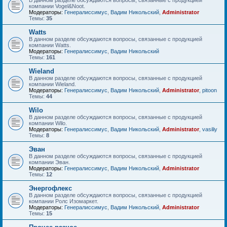
В данном разделе обсуждаются вопросы, связанные с продукцией
компании Vogel&Noot.
Модераторы:
Генералиссимус
,
Вадим Никольский
,
Administrator
Темы:
35
Watts
В данном разделе обсуждаются вопросы, связанные с продукцией
компании Watts.
Модераторы:
Генералиссимус
,
Вадим Никольский
Темы:
161
Wieland
В данном разделе обсуждаются вопросы, связанные с продукцией
компании Wieland.
Модераторы:
Генералиссимус
,
Вадим Никольский
,
Administrator
,
pitoon
Темы:
44
Wilo
В данном разделе обсуждаются вопросы, связанные с продукцией
компании Wilo.
Модераторы:
Генералиссимус
,
Вадим Никольский
,
Administrator
,
vasiliy
Темы:
8
Эван
В данном разделе обсуждаются вопросы, связанные с продукцией
компании Эван.
Модераторы:
Генералиссимус
,
Вадим Никольский
,
Administrator
Темы:
12
Энергофлекс
В данном разделе обсуждаются вопросы, связанные с продукцией
компании Ролс Изомаркет.
Модераторы:
Генералиссимус
,
Вадим Никольский
,
Administrator
Темы:
15