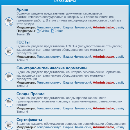
Регламенты
Архив
В данном разделе представлены документы касающиеся
сантехнического оборудования с которым мы приостановили или
прекратили работу. В этом случае информация переносится с сайта в
этот раздел.
Модераторы:
Генералиссимус
,
Вадим Никольский
,
Administrator
,
vasiliy
Подфорумы:
Global
,
Joker
Темы:
15
ГОСТы
В данном разделе представлены ГОСТы (государственные стандарты)
касающиеся сантехнического оборудования, его монтажа и
эксплуатации.
Модераторы:
Генералиссимус
,
Вадим Никольский
,
Administrator
,
vasiliy
Темы:
9
Санитарно-гигиенические нормативы
В данном разделе представлены санитарно-гигиенические нормативы
касающиеся сантехнического оборудования, его монтажа и
эксплуатации.
Модераторы:
Генералиссимус
,
Вадим Никольский
,
Administrator
,
vasiliy
Темы:
3
Своды Правил
В данном разделе представлены своды правил касающиеся
проектирования, монтажа и эксплуатации инженерных сантехнических
систем.
Модераторы:
Генералиссимус
,
Вадим Никольский
,
Administrator
,
vasiliy
Темы:
6
Сертификаты
В данном разделе обсуждаются вопросы по сертификации оборудования.
Модераторы:
Генералиссимус
,
Вадим Никольский
,
Administrator
,
vasiliy