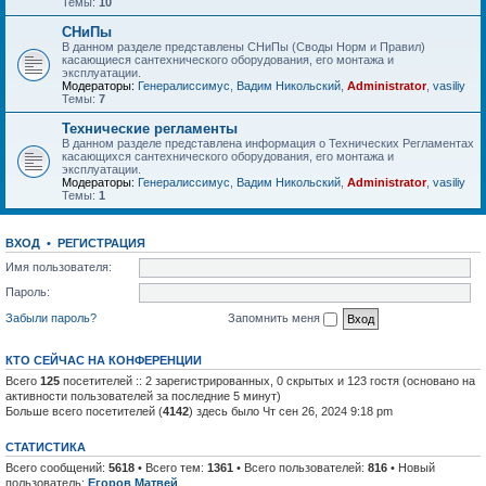
Темы:
10
СНиПы
В данном разделе представлены СНиПы (Своды Норм и Правил)
касающиеся сантехнического оборудования, его монтажа и
эксплуатации.
Модераторы:
Генералиссимус
,
Вадим Никольский
,
Administrator
,
vasiliy
Темы:
7
Технические регламенты
В данном разделе представлена информация о Технических Регламентах
касающихся сантехнического оборудования, его монтажа и
эксплуатации.
Модераторы:
Генералиссимус
,
Вадим Никольский
,
Administrator
,
vasiliy
Темы:
1
ВХОД
•
РЕГИСТРАЦИЯ
Имя пользователя:
Пароль:
Забыли пароль?
Запомнить меня
КТО СЕЙЧАС НА КОНФЕРЕНЦИИ
Всего
125
посетителей :: 2 зарегистрированных, 0 скрытых и 123 гостя (основано на
активности пользователей за последние 5 минут)
Больше всего посетителей (
4142
) здесь было Чт сен 26, 2024 9:18 pm
СТАТИСТИКА
Всего сообщений:
5618
• Всего тем:
1361
• Всего пользователей:
816
• Новый
пользователь:
Егоров Матвей