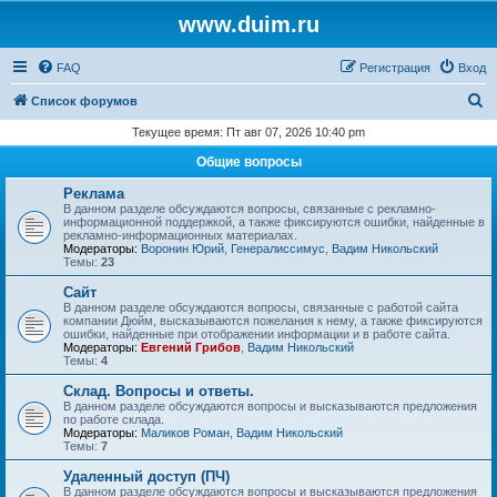
www.duim.ru
FAQ
Регистрация
Вход
П
Список форумов
о
Текущее время: Пт авг 07, 2026 10:40 pm
и
Общие вопросы
с
Реклама
к
В данном разделе обсуждаются вопросы, связанные с рекламно-
информационной поддержкой, а также фиксируются ошибки, найденные в
рекламно-информационных материалах.
Модераторы:
Воронин Юрий
,
Генералиссимус
,
Вадим Никольский
Темы:
23
Сайт
В данном разделе обсуждаются вопросы, связанные с работой сайта
компании Дюйм, высказываются пожелания к нему, а также фиксируются
ошибки, найденные при отображении информации и в работе сайта.
Модераторы:
Евгений Грибов
,
Вадим Никольский
Темы:
4
Склад. Вопросы и ответы.
В данном разделе обсуждаются вопросы и высказываются предложения
по работе склада.
Модераторы:
Маликов Роман
,
Вадим Никольский
Темы:
7
Удаленный доступ (ПЧ)
В данном разделе обсуждаются вопросы и высказываются предложения