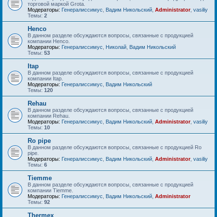
торговой маркой Grota.
Модераторы:
Генералиссимус
,
Вадим Никольский
,
Administrator
,
vasiliy
Темы:
2
Henco
В данном разделе обсуждаются вопросы, связанные с продукцией
компании Henco.
Модераторы:
Генералиссимус
,
Николай
,
Вадим Никольский
Темы:
53
Itap
В данном разделе обсуждаются вопросы, связанные с продукцией
компании Itap.
Модераторы:
Генералиссимус
,
Вадим Никольский
Темы:
120
Rehau
В данном разделе обсуждаются вопросы, связанные с продукцией
компании Rehau.
Модераторы:
Генералиссимус
,
Вадим Никольский
,
Administrator
,
vasiliy
Темы:
10
Ro pipe
В данном разделе обсуждаются вопросы, связанные с продукцией Ro
pipe.
Модераторы:
Генералиссимус
,
Вадим Никольский
,
Administrator
,
vasiliy
Темы:
6
Tiemme
В данном разделе обсуждаются вопросы, связанные с продукцией
компании Tiemme.
Модераторы:
Генералиссимус
,
Вадим Никольский
,
Administrator
Темы:
92
Thermex