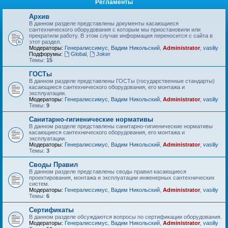
Регламенты
Архив
В данном разделе представлены документы касающиеся
сантехнического оборудования с которым мы приостановили или
прекратили работу. В этом случае информация переносится с сайта в
этот раздел.
Модераторы:
Генералиссимус
,
Вадим Никольский
,
Administrator
,
vasiliy
Подфорумы:
Global
,
Joker
Темы:
15
ГОСТы
В данном разделе представлены ГОСТы (государственные стандарты)
касающиеся сантехнического оборудования, его монтажа и
эксплуатации.
Модераторы:
Генералиссимус
,
Вадим Никольский
,
Administrator
,
vasiliy
Темы:
9
Санитарно-гигиенические нормативы
В данном разделе представлены санитарно-гигиенические нормативы
касающиеся сантехнического оборудования, его монтажа и
эксплуатации.
Модераторы:
Генералиссимус
,
Вадим Никольский
,
Administrator
,
vasiliy
Темы:
3
Своды Правил
В данном разделе представлены своды правил касающиеся
проектирования, монтажа и эксплуатации инженерных сантехнических
систем.
Модераторы:
Генералиссимус
,
Вадим Никольский
,
Administrator
,
vasiliy
Темы:
6
Сертификаты
В данном разделе обсуждаются вопросы по сертификации оборудования.
Модераторы:
Генералиссимус
,
Вадим Никольский
,
Administrator
,
vasiliy