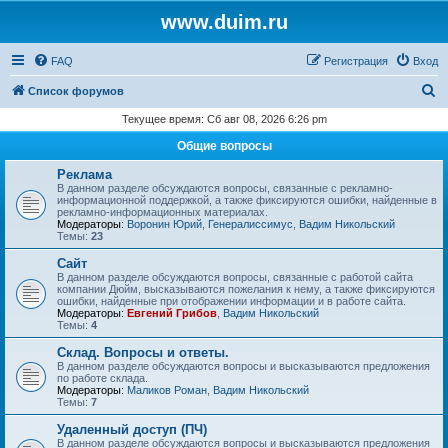
www.duim.ru
FAQ
Регистрация
Вход
П
Список форумов
о
Текущее время: Сб авг 08, 2026 6:26 pm
и
Общие вопросы
с
Реклама
к
В данном разделе обсуждаются вопросы, связанные с рекламно-
информационной поддержкой, а также фиксируются ошибки, найденные в
рекламно-информационных материалах.
Модераторы:
Воронин Юрий
,
Генералиссимус
,
Вадим Никольский
Темы:
23
Сайт
В данном разделе обсуждаются вопросы, связанные с работой сайта
компании Дюйм, высказываются пожелания к нему, а также фиксируются
ошибки, найденные при отображении информации и в работе сайта.
Модераторы:
Евгений Грибов
,
Вадим Никольский
Темы:
4
Склад. Вопросы и ответы.
В данном разделе обсуждаются вопросы и высказываются предложения
по работе склада.
Модераторы:
Маликов Роман
,
Вадим Никольский
Темы:
7
Удаленный доступ (ПЧ)
В данном разделе обсуждаются вопросы и высказываются предложения