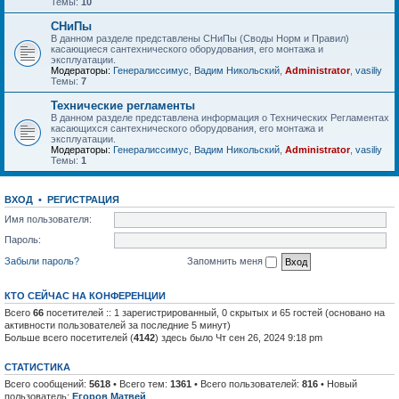
Темы:
10
СНиПы
В данном разделе представлены СНиПы (Своды Норм и Правил)
касающиеся сантехнического оборудования, его монтажа и
эксплуатации.
Модераторы:
Генералиссимус
,
Вадим Никольский
,
Administrator
,
vasiliy
Темы:
7
Технические регламенты
В данном разделе представлена информация о Технических Регламентах
касающихся сантехнического оборудования, его монтажа и
эксплуатации.
Модераторы:
Генералиссимус
,
Вадим Никольский
,
Administrator
,
vasiliy
Темы:
1
ВХОД
•
РЕГИСТРАЦИЯ
Имя пользователя:
Пароль:
Забыли пароль?
Запомнить меня
КТО СЕЙЧАС НА КОНФЕРЕНЦИИ
Всего
66
посетителей :: 1 зарегистрированный, 0 скрытых и 65 гостей (основано на
активности пользователей за последние 5 минут)
Больше всего посетителей (
4142
) здесь было Чт сен 26, 2024 9:18 pm
СТАТИСТИКА
Всего сообщений:
5618
• Всего тем:
1361
• Всего пользователей:
816
• Новый
пользователь:
Егоров Матвей