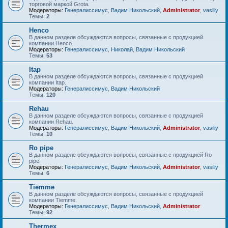
торговой маркой Grota.
Модераторы:
Генералиссимус
,
Вадим Никольский
,
Administrator
,
vasiliy
Темы:
2
Henco
В данном разделе обсуждаются вопросы, связанные с продукцией
компании Henco.
Модераторы:
Генералиссимус
,
Николай
,
Вадим Никольский
Темы:
53
Itap
В данном разделе обсуждаются вопросы, связанные с продукцией
компании Itap.
Модераторы:
Генералиссимус
,
Вадим Никольский
Темы:
120
Rehau
В данном разделе обсуждаются вопросы, связанные с продукцией
компании Rehau.
Модераторы:
Генералиссимус
,
Вадим Никольский
,
Administrator
,
vasiliy
Темы:
10
Ro pipe
В данном разделе обсуждаются вопросы, связанные с продукцией Ro
pipe.
Модераторы:
Генералиссимус
,
Вадим Никольский
,
Administrator
,
vasiliy
Темы:
6
Tiemme
В данном разделе обсуждаются вопросы, связанные с продукцией
компании Tiemme.
Модераторы:
Генералиссимус
,
Вадим Никольский
,
Administrator
Темы:
92
Thermex