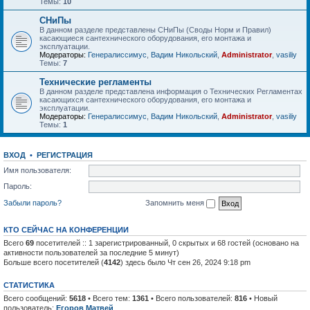
Темы:
10
СНиПы
В данном разделе представлены СНиПы (Своды Норм и Правил)
касающиеся сантехнического оборудования, его монтажа и
эксплуатации.
Модераторы:
Генералиссимус
,
Вадим Никольский
,
Administrator
,
vasiliy
Темы:
7
Технические регламенты
В данном разделе представлена информация о Технических Регламентах
касающихся сантехнического оборудования, его монтажа и
эксплуатации.
Модераторы:
Генералиссимус
,
Вадим Никольский
,
Administrator
,
vasiliy
Темы:
1
ВХОД
•
РЕГИСТРАЦИЯ
Имя пользователя:
Пароль:
Забыли пароль?
Запомнить меня
КТО СЕЙЧАС НА КОНФЕРЕНЦИИ
Всего
69
посетителей :: 1 зарегистрированный, 0 скрытых и 68 гостей (основано на
активности пользователей за последние 5 минут)
Больше всего посетителей (
4142
) здесь было Чт сен 26, 2024 9:18 pm
СТАТИСТИКА
Всего сообщений:
5618
• Всего тем:
1361
• Всего пользователей:
816
• Новый
пользователь:
Егоров Матвей