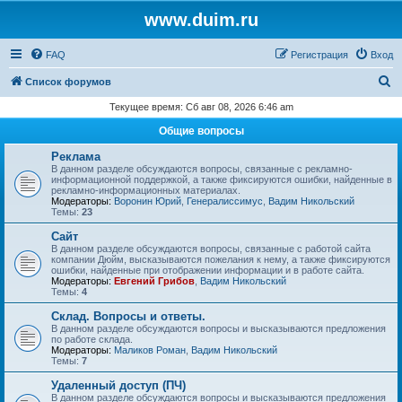
www.duim.ru
FAQ
Регистрация
Вход
П
Список форумов
о
Текущее время: Сб авг 08, 2026 6:46 am
и
Общие вопросы
с
Реклама
к
В данном разделе обсуждаются вопросы, связанные с рекламно-
информационной поддержкой, а также фиксируются ошибки, найденные в
рекламно-информационных материалах.
Модераторы:
Воронин Юрий
,
Генералиссимус
,
Вадим Никольский
Темы:
23
Сайт
В данном разделе обсуждаются вопросы, связанные с работой сайта
компании Дюйм, высказываются пожелания к нему, а также фиксируются
ошибки, найденные при отображении информации и в работе сайта.
Модераторы:
Евгений Грибов
,
Вадим Никольский
Темы:
4
Склад. Вопросы и ответы.
В данном разделе обсуждаются вопросы и высказываются предложения
по работе склада.
Модераторы:
Маликов Роман
,
Вадим Никольский
Темы:
7
Удаленный доступ (ПЧ)
В данном разделе обсуждаются вопросы и высказываются предложения