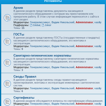
Регламенты
Архив
В данном разделе представлены документы касающиеся
сантехнического оборудования с которым мы приостановили или
прекратили работу. В этом случае информация переносится с сайта в
этот раздел.
Модераторы:
Генералиссимус
,
Вадим Никольский
,
Administrator
,
vasiliy
Подфорумы:
Global
,
Joker
Темы:
15
ГОСТы
В данном разделе представлены ГОСТы (государственные стандарты)
касающиеся сантехнического оборудования, его монтажа и
эксплуатации.
Модераторы:
Генералиссимус
,
Вадим Никольский
,
Administrator
,
vasiliy
Темы:
9
Санитарно-гигиенические нормативы
В данном разделе представлены санитарно-гигиенические нормативы
касающиеся сантехнического оборудования, его монтажа и
эксплуатации.
Модераторы:
Генералиссимус
,
Вадим Никольский
,
Administrator
,
vasiliy
Темы:
3
Своды Правил
В данном разделе представлены своды правил касающиеся
проектирования, монтажа и эксплуатации инженерных сантехнических
систем.
Модераторы:
Генералиссимус
,
Вадим Никольский
,
Administrator
,
vasiliy
Темы:
6
Сертификаты
В данном разделе обсуждаются вопросы по сертификации оборудования.
Модераторы:
Генералиссимус
,
Вадим Никольский
,
Administrator
,
vasiliy