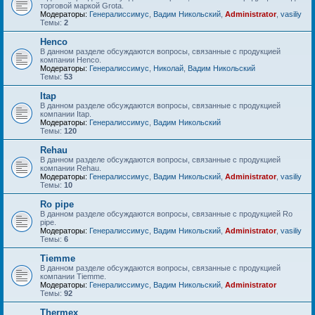
торговой маркой Grota.
Модераторы:
Генералиссимус
,
Вадим Никольский
,
Administrator
,
vasiliy
Темы:
2
Henco
В данном разделе обсуждаются вопросы, связанные с продукцией
компании Henco.
Модераторы:
Генералиссимус
,
Николай
,
Вадим Никольский
Темы:
53
Itap
В данном разделе обсуждаются вопросы, связанные с продукцией
компании Itap.
Модераторы:
Генералиссимус
,
Вадим Никольский
Темы:
120
Rehau
В данном разделе обсуждаются вопросы, связанные с продукцией
компании Rehau.
Модераторы:
Генералиссимус
,
Вадим Никольский
,
Administrator
,
vasiliy
Темы:
10
Ro pipe
В данном разделе обсуждаются вопросы, связанные с продукцией Ro
pipe.
Модераторы:
Генералиссимус
,
Вадим Никольский
,
Administrator
,
vasiliy
Темы:
6
Tiemme
В данном разделе обсуждаются вопросы, связанные с продукцией
компании Tiemme.
Модераторы:
Генералиссимус
,
Вадим Никольский
,
Administrator
Темы:
92
Thermex