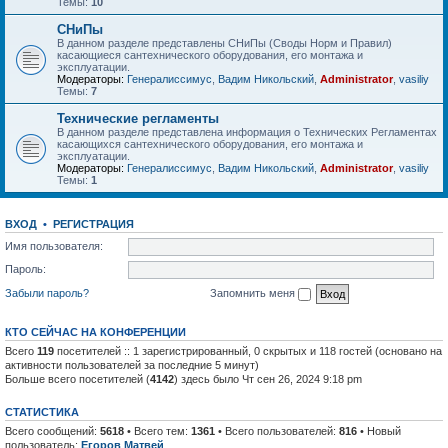
Темы:
10
СНиПы
В данном разделе представлены СНиПы (Своды Норм и Правил)
касающиеся сантехнического оборудования, его монтажа и
эксплуатации.
Модераторы:
Генералиссимус
,
Вадим Никольский
,
Administrator
,
vasiliy
Темы:
7
Технические регламенты
В данном разделе представлена информация о Технических Регламентах
касающихся сантехнического оборудования, его монтажа и
эксплуатации.
Модераторы:
Генералиссимус
,
Вадим Никольский
,
Administrator
,
vasiliy
Темы:
1
ВХОД
•
РЕГИСТРАЦИЯ
Имя пользователя:
Пароль:
Забыли пароль?
Запомнить меня
КТО СЕЙЧАС НА КОНФЕРЕНЦИИ
Всего
119
посетителей :: 1 зарегистрированный, 0 скрытых и 118 гостей (основано на
активности пользователей за последние 5 минут)
Больше всего посетителей (
4142
) здесь было Чт сен 26, 2024 9:18 pm
СТАТИСТИКА
Всего сообщений:
5618
• Всего тем:
1361
• Всего пользователей:
816
• Новый
пользователь:
Егоров Матвей