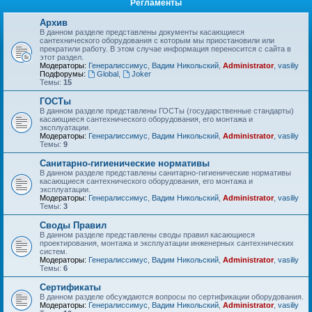
Регламенты
Архив
В данном разделе представлены документы касающиеся
сантехнического оборудования с которым мы приостановили или
прекратили работу. В этом случае информация переносится с сайта в
этот раздел.
Модераторы:
Генералиссимус
,
Вадим Никольский
,
Administrator
,
vasiliy
Подфорумы:
Global
,
Joker
Темы:
15
ГОСТы
В данном разделе представлены ГОСТы (государственные стандарты)
касающиеся сантехнического оборудования, его монтажа и
эксплуатации.
Модераторы:
Генералиссимус
,
Вадим Никольский
,
Administrator
,
vasiliy
Темы:
9
Санитарно-гигиенические нормативы
В данном разделе представлены санитарно-гигиенические нормативы
касающиеся сантехнического оборудования, его монтажа и
эксплуатации.
Модераторы:
Генералиссимус
,
Вадим Никольский
,
Administrator
,
vasiliy
Темы:
3
Своды Правил
В данном разделе представлены своды правил касающиеся
проектирования, монтажа и эксплуатации инженерных сантехнических
систем.
Модераторы:
Генералиссимус
,
Вадим Никольский
,
Administrator
,
vasiliy
Темы:
6
Сертификаты
В данном разделе обсуждаются вопросы по сертификации оборудования.
Модераторы:
Генералиссимус
,
Вадим Никольский
,
Administrator
,
vasiliy