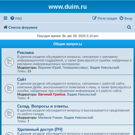
www.duim.ru
FAQ
Регистрация
Вход
П
Список форумов
о
Текущее время: Вс авг 09, 2026 5:10 pm
и
Общие вопросы
с
Реклама
к
В данном разделе обсуждаются вопросы, связанные с рекламно-
информационной поддержкой, а также фиксируются ошибки, найденные в
рекламно-информационных материалах.
Модераторы:
Воронин Юрий
,
Генералиссимус
,
Вадим Никольский
Темы:
23
Сайт
В данном разделе обсуждаются вопросы, связанные с работой сайта
компании Дюйм, высказываются пожелания к нему, а также фиксируются
ошибки, найденные при отображении информации и в работе сайта.
Модераторы:
Евгений Грибов
,
Вадим Никольский
Темы:
4
Склад. Вопросы и ответы.
В данном разделе обсуждаются вопросы и высказываются предложения
по работе склада.
Модераторы:
Маликов Роман
,
Вадим Никольский
Темы:
7
Удаленный доступ (ПЧ)
В данном разделе обсуждаются вопросы и высказываются предложения