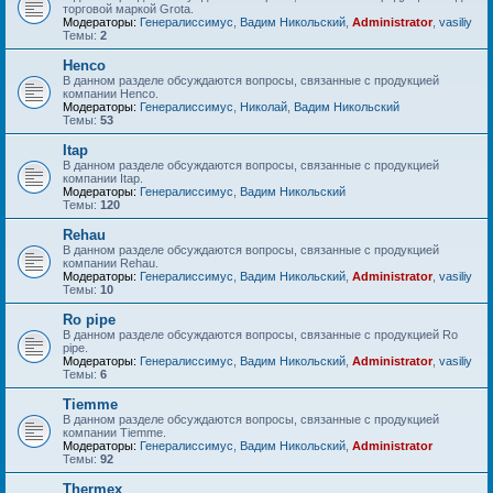
торговой маркой Grota.
Модераторы:
Генералиссимус
,
Вадим Никольский
,
Administrator
,
vasiliy
Темы:
2
Henco
В данном разделе обсуждаются вопросы, связанные с продукцией
компании Henco.
Модераторы:
Генералиссимус
,
Николай
,
Вадим Никольский
Темы:
53
Itap
В данном разделе обсуждаются вопросы, связанные с продукцией
компании Itap.
Модераторы:
Генералиссимус
,
Вадим Никольский
Темы:
120
Rehau
В данном разделе обсуждаются вопросы, связанные с продукцией
компании Rehau.
Модераторы:
Генералиссимус
,
Вадим Никольский
,
Administrator
,
vasiliy
Темы:
10
Ro pipe
В данном разделе обсуждаются вопросы, связанные с продукцией Ro
pipe.
Модераторы:
Генералиссимус
,
Вадим Никольский
,
Administrator
,
vasiliy
Темы:
6
Tiemme
В данном разделе обсуждаются вопросы, связанные с продукцией
компании Tiemme.
Модераторы:
Генералиссимус
,
Вадим Никольский
,
Administrator
Темы:
92
Thermex