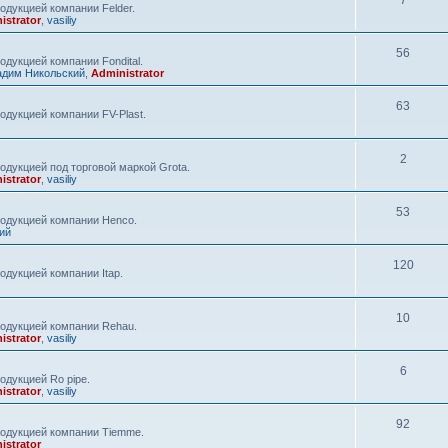
7
одукцией компании Felder.
istrator
,
vasiliy
56
дукцией компании Fondital.
адим Никольский
,
Administrator
63
одукцией компании FV-Plast.
2
одукцией под торговой маркой Grota.
istrator
,
vasiliy
53
родукцией компании Henco.
ий
120
одукцией компании Itap.
10
родукцией компании Rehau.
istrator
,
vasiliy
6
одукцией Ro pipe.
istrator
,
vasiliy
92
родукцией компании Tiemme.
istrator