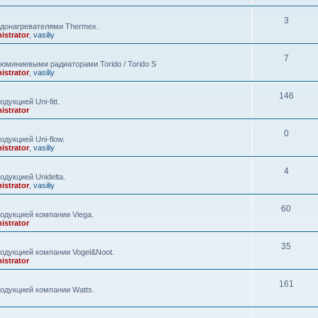
3
одонагревателями Thermex.
istrator
,
vasiliy
7
юминиевыми радиаторами Torido / Torido S
istrator
,
vasiliy
146
укцией Uni-fitt.
istrator
0
дукцией Uni-flow.
istrator
,
vasiliy
4
дукцией Unidelta.
istrator
,
vasiliy
60
одукцией компании Viega.
istrator
35
одукцией компании Vogel&Noot.
istrator
161
одукцией компании Watts.