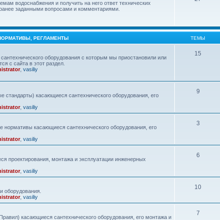
емам водоснабжения и получить на него ответ технических
с ранее заданными вопросами и комментариями.
 НОРМАТИВЫ, РЕГЛАМЕНТЫ
ТЕМЫ
15
сантехнического оборудования с которым мы приостановили или
ся с сайта в этот раздел.
istrator
,
vasiliy
9
е стандарты) касающиеся сантехнического оборудования, его
istrator
,
vasiliy
3
ие нормативы касающиеся сантехнического оборудования, его
istrator
,
vasiliy
6
ся проектирования, монтажа и эксплуатации инженерных
istrator
,
vasiliy
10
и оборудования.
istrator
,
vasiliy
7
равил) касающиеся сантехнического оборудования, его монтажа и