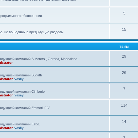
5
программного обеспечения.
15
ов, не вошедших в предыдущие разделы.
ТЕМЫ
29
дукцией компаний B Meters , Gerrida, Maddalena.
istrator
26
дукцией компании Bugatti.
istrator
,
vasiliy
7
одукцией компании Cimberio.
istrator
,
vasiliy
114
одукцией компаний Emmeti, FIV.
14
одукцией компании Esbe.
istrator
,
vasiliy