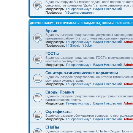
В данном форуме Вы можете задать свой вопрос по сист
специалистов компании "Дюйм", а также ознакомиться 
Модераторы:
Генералиссимус
,
Вадим Никольский
Подфорум:
Водонагреватели
ДОКУМЕНТАЦИЯ, СЕРТИФИКАТЫ, СТАНДАРТЫ, НОРМЫ, ПРАВИЛА,
Архив
В данном разделе представлены документы касающиеся 
прекратили работу. В этом случае информация переносит
Модераторы:
Генералиссимус
,
Вадим Никольский
,
Admin
Подфорумы:
Global
,
Joker
ГОСТы
В данном разделе представлены ГОСТы (государственны
монтажа и эксплуатации.
Модераторы:
Генералиссимус
,
Вадим Никольский
,
Admin
Санитарно-гигиенические нормативы
В данном разделе представлены санитарно-гигиеническ
монтажа и эксплуатации.
Модераторы:
Генералиссимус
,
Вадим Никольский
,
Admin
Своды Правил
В данном разделе представлены своды правил касающие
сантехнических систем.
Модераторы:
Генералиссимус
,
Вадим Никольский
,
Admin
Сертификаты
В данном разделе обсуждаются вопросы по сертификаци
Модераторы:
Генералиссимус
,
Вадим Никольский
,
Admin
СНиПы
В данном разделе представлены СНиПы (Своды Норм и П