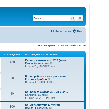
Поиск
Расширенный по
Регистрация
Вход
Текущее время: Вс авг 09, 2026 2:11 pm
СООБЩЕНИЯ
ПОСЛЕДНЕЕ СООБЩЕНИЕ
Каталог сантехники 2023 (заме…
438
П
Главный сантехник
е
Пн сен 25, 2023 8:36 am
р
е
й
Re: не работает интернет мага…
18
т
П
Евгений Грибов
и
е
Вт фев 19, 2019 11:18 am
к
р
п
е
о
й
Re: работа склада 30 и 31 июл…
с
30
т
П
Маликов Роман
л
и
е
Пн июл 23, 2012 1:11 pm
е
к
р
д
п
е
н
Re: Аквасистема г. Курган
о
106
й
е
П
Вадим Никольский
с