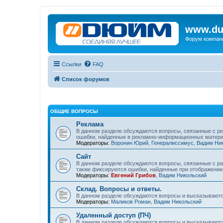
www.du
Форум компан
Ссылки
FAQ
Список форумов
ОБЩИЕ ВОПРОСЫ
Реклама
В данном разделе обсуждаются вопросы, связанные с р
ошибки, найденные в рекламно-информационных матери
Модераторы:
Воронин Юрий
,
Генералиссимус
,
Вадим Ни
Сайт
В данном разделе обсуждаются вопросы, связанные с ра
также фиксируются ошибки, найденные при отображении 
Модераторы:
Евгений Грибов
,
Вадим Никольский
Склад. Вопросы и ответы.
В данном разделе обсуждаются вопросы и высказываютс
Модераторы:
Маликов Роман
,
Вадим Никольский
Удаленный доступ (ПЧ)
В данном разделе обсуждаются вопросы и высказываютс