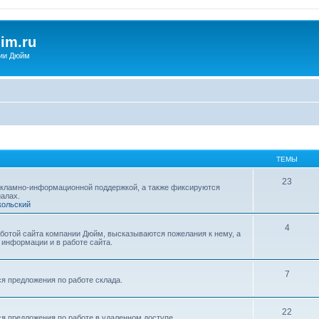
im.ru
ии Дюйм
ТЕМЫ
23
екламно-информационной поддержкой, а также фиксируются
алах.
кольский
4
ботой сайта компании Дюйм, высказываются пожелания к нему, а
информации и в работе сайта.
7
я предложения по работе склада.
22
я предложения по работе в удаленном доступе.