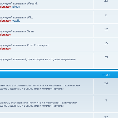
44
одукцией компании Wieland.
istrator
,
pitoon
8
одукцией компании Wilo.
istrator
,
vasiliy
12
родукцией компании Эван.
istrator
15
одукцией компании Ролс Изомаркет.
istrator
79
одукцией компаний, для которых не созданы отдельные
ТЕМЫ
24
аторному отоплению и получить на него ответ технических
с ранее заданными вопросами и комментариями.
9
льному отоплению и получить на него ответ технических
с ранее заданными вопросами и комментариями.
27