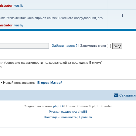
istrator
,
vasiliy
1
ких Регламентах касающихся сантехнического оборудования, его
istrator
,
vasiliy
Забыли пароль?
|
Запомнить меня
стя (основано на активности пользователей за последние 5 минут)
m
• Новый пользователь:
Егоров Матвей
Связаться
Создано на основе
phpBB
® Forum Software © phpBB Limited
Русская поддержка phpBB
Конфиденциальность
|
Правила