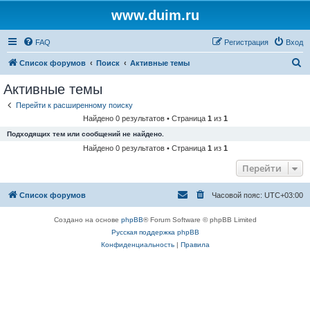
www.duim.ru
FAQ
Регистрация
Вход
П
Список форумов
Поиск
Активные темы
о
Активные темы
и
Перейти к расширенному поиску
с
Найдено 0 результатов • Страница
1
из
1
к
Подходящих тем или сообщений не найдено.
Найдено 0 результатов • Страница
1
из
1
Перейти
Список форумов
Часовой пояс:
UTC+03:00
Создано на основе
phpBB
® Forum Software © phpBB Limited
Русская поддержка phpBB
Конфиденциальность
|
Правила