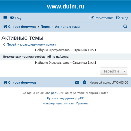
www.duim.ru
FAQ
Регистрация
Вход
П
Список форумов
Поиск
Активные темы
о
Активные темы
и
Перейти к расширенному поиску
с
Найдено 0 результатов • Страница
1
из
1
к
Подходящих тем или сообщений не найдено.
Найдено 0 результатов • Страница
1
из
1
Перейти
Список форумов
Часовой пояс:
UTC+03:00
Создано на основе
phpBB
® Forum Software © phpBB Limited
Русская поддержка phpBB
Конфиденциальность
|
Правила