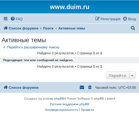
www.duim.ru
FAQ
Регистрация
Вход
П
Список форумов
Поиск
Активные темы
о
Активные темы
и
Перейти к расширенному поиску
с
Найдено 0 результатов • Страница
1
из
1
к
Подходящих тем или сообщений не найдено.
Найдено 0 результатов • Страница
1
из
1
Перейти
Список форумов
Часовой пояс:
UTC+03:00
Создано на основе
phpBB
® Forum Software © phpBB Limited
Русская поддержка phpBB
Конфиденциальность
|
Правила