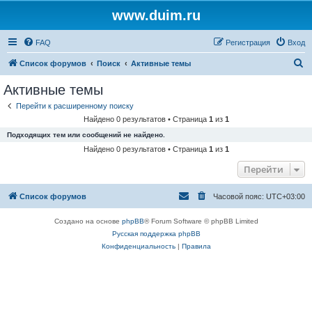
www.duim.ru
FAQ
Регистрация
Вход
П
Список форумов
Поиск
Активные темы
о
Активные темы
и
Перейти к расширенному поиску
с
Найдено 0 результатов • Страница
1
из
1
к
Подходящих тем или сообщений не найдено.
Найдено 0 результатов • Страница
1
из
1
Перейти
Список форумов
Часовой пояс:
UTC+03:00
Создано на основе
phpBB
® Forum Software © phpBB Limited
Русская поддержка phpBB
Конфиденциальность
|
Правила