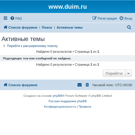
www.duim.ru
FAQ
Регистрация
Вход
П
Список форумов
Поиск
Активные темы
о
Активные темы
и
Перейти к расширенному поиску
с
Найдено 0 результатов • Страница
1
из
1
к
Подходящих тем или сообщений не найдено.
Найдено 0 результатов • Страница
1
из
1
Перейти
Список форумов
Часовой пояс:
UTC+03:00
Создано на основе
phpBB
® Forum Software © phpBB Limited
Русская поддержка phpBB
Конфиденциальность
|
Правила