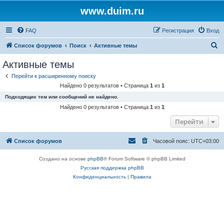
www.duim.ru
FAQ
Регистрация
Вход
П
Список форумов
Поиск
Активные темы
о
Активные темы
и
Перейти к расширенному поиску
с
Найдено 0 результатов • Страница
1
из
1
к
Подходящих тем или сообщений не найдено.
Найдено 0 результатов • Страница
1
из
1
Перейти
Список форумов
Часовой пояс:
UTC+03:00
Создано на основе
phpBB
® Forum Software © phpBB Limited
Русская поддержка phpBB
Конфиденциальность
|
Правила