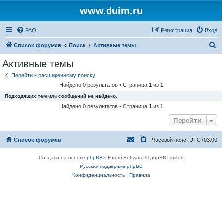
www.duim.ru
FAQ
Регистрация
Вход
П
Список форумов
Поиск
Активные темы
о
Активные темы
и
Перейти к расширенному поиску
с
Найдено 0 результатов • Страница
1
из
1
к
Подходящих тем или сообщений не найдено.
Найдено 0 результатов • Страница
1
из
1
Перейти
Список форумов
Часовой пояс:
UTC+03:00
Создано на основе
phpBB
® Forum Software © phpBB Limited
Русская поддержка phpBB
Конфиденциальность
|
Правила